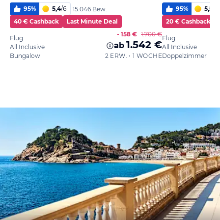
95
%
5,4
/
6
95
%
5,5
/
6
15.046 Bew.
40 € Cashback
Last Minute Deal
20 € Cashback
- 158 €
1.700 €
Flug
Flug
1.542 €
ab
All Inclusive
All Inclusive
Bungalow
2 ERW. • 1 WOCHE
Doppelzimmer