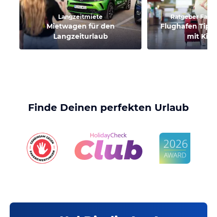
Langzeitmiete
Ratgeber Famil
Mietwagen für den
Flughafen Tipps
Langzeiturlaub
mit Kin
Finde Deinen perfekten Urlaub