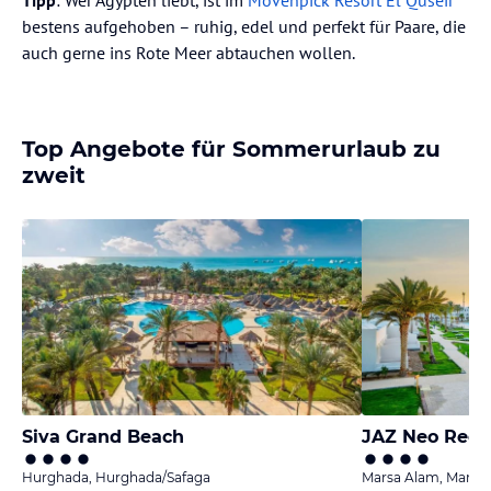
Tipp
: Wer Ägypten liebt, ist im
Mövenpick Resort El Quseir
bestens aufgehoben – ruhig, edel und perfekt für Paare, die
auch gerne ins Rote Meer abtauchen wollen.
Top Angebote für Sommerurlaub zu
zweit
Siva Grand Beach
JAZ Neo Reef
Hurghada, Hurghada/Safaga
Marsa Alam, Marsa 