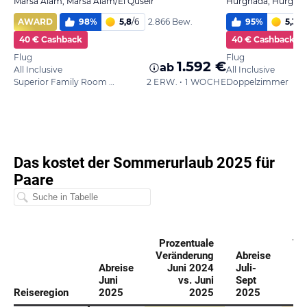
Marsa Alam, Marsa Alam/El Quseir
Hurghada, Hurghad
AWARD
98
%
5,8
/
6
95
%
5,3
/
6
2.866 Bew.
40 € Cashback
40 € Cashback
Flug
Flug
1.592 €
ab
All Inclusive
All Inclusive
Superior Family Room Garden View
2 ERW. • 1 WOCHE
Doppelzimmer