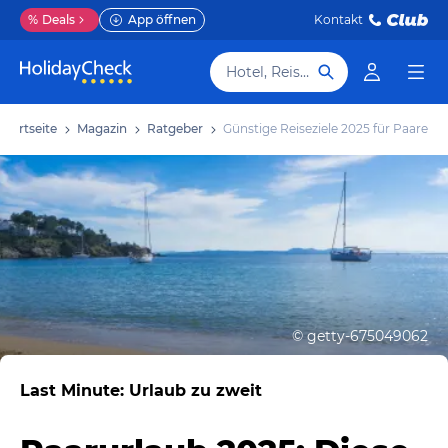
%
Deals
App öffnen
Kontakt
Hotel, Reiseziel
Startseite
Magazin
Ratgeber
Günstige Reiseziele 2025 für Paare
©
getty-675049062
Last Minute: Urlaub zu zweit