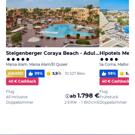
Steigenberger Coraya Beach - Adults only
Hipotels Medi
Marsa Alam, Marsa Alam/El Quseir
Sa Coma, Mallorca
AWARD
99
%
5,9
/
6
98
%
5,6
/
6
10.527 Bew.
40 € Cashback
40 € Cashback
Flug
Flug
1.798 €
ab
All Inclusive
Frühstück
Doppelzimmer
2 ERW. • 1 WOCHE
Doppelzimmer