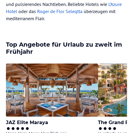
und pulsierendes Nachtleben. Beliebte Hotels wie
L’Azure
Hotel
oder das
Roger de Flor Seleqtta
überzeugen mit
mediterranem Flair.
Top Angebote für Urlaub zu zweit im
Frühjahr
JAZ Elite Maraya
The Grand Re