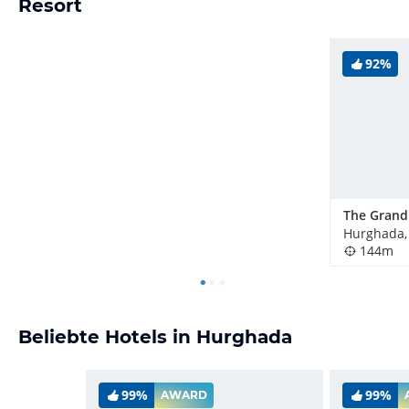
Resort
92%
Hurghada,
144m
Beliebte Hotels in Hurghada
99%
99%
AWARD