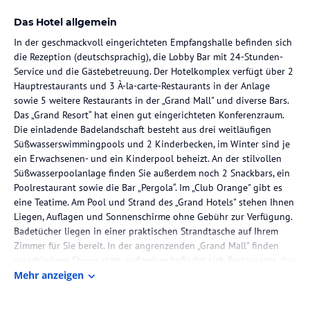
Das Hotel allgemein
In der geschmackvoll eingerichteten Empfangshalle befinden sich
die Rezeption (deutschsprachig), die Lobby Bar mit 24-Stunden-
Service und die Gästebetreuung. Der Hotelkomplex verfügt über 2
Hauptrestaurants und 3 À-la-carte-Restaurants in der Anlage
sowie 5 weitere Restaurants in der „Grand Mall" und diverse Bars.
Das „Grand Resort“ hat einen gut eingerichteten Konferenzraum.
Die einladende Badelandschaft besteht aus drei weitläufigen
Süßwasserswimmingpools und 2 Kinderbecken, im Winter sind je
ein Erwachsenen- und ein Kinderpool beheizt. An der stilvollen
Süßwasserpoolanlage finden Sie außerdem noch 2 Snackbars, ein
Poolrestaurant sowie die Bar „Pergola“. Im „Club Orange" gibt es
eine Teatime. Am Pool und Strand des „Grand Hotels" stehen Ihnen
Liegen, Auflagen und Sonnenschirme ohne Gebühr zur Verfügung.
Badetücher liegen in einer praktischen Strandtasche auf Ihrem
Zimmer für Sie bereit. In der angrenzenden „Grand Mall" finden
verschiedene Shows statt, außerdem befindet sich Restaurants, das
Internet- und Billardcafé und ein Minimarkt (alles gegen Gebühr)
Mehr anzeigen
dort.