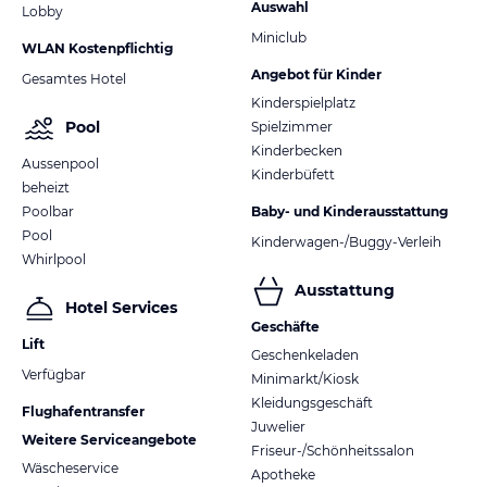
Auswahl
Lobby
Miniclub
WLAN Kostenpflichtig
Angebot für Kinder
Gesamtes Hotel
Kinderspielplatz
Pool
Spielzimmer
Kinderbecken
Aussenpool
Kinderbüfett
beheizt
Poolbar
Baby- und Kinderausstattung
Pool
Kinderwagen-/Buggy-Verleih
Whirlpool
Ausstattung
Hotel Services
Geschäfte
Lift
Geschenkeladen
Verfügbar
Minimarkt/Kiosk
Kleidungsgeschäft
Flughafentransfer
Juwelier
Weitere Serviceangebote
Friseur-/Schönheitssalon
Wäscheservice
Apotheke