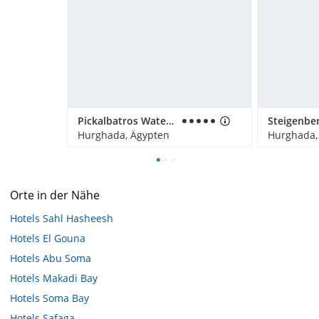
Pickalbatros Water Valley Resort - Neverland Hurghada
Hurghada, Ägypten
Hurghada,
Orte in der Nähe
Hotels
Sahl Hasheesh
Hotels
El Gouna
Hotels
Abu Soma
Hotels
Makadi Bay
Hotels
Soma Bay
Hotels
Safaga