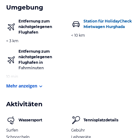
Umgebung
Entfernung zum
Station für HolidayCheck
nächstgelegenen
Mietwagen Hurghada
Flughafen
< 10 km
< 3 km
Entfernung zum
nächstgelegenen
Flughafen in
Fahrminuten
10 min
Mehr anzeigen
Aktivitäten
Wassersport
Tennisplatzdetails
Surfen
Gebühr
Schnorcheln
Leihgeräte