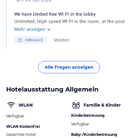
We have limited free WI FI in the lobby
Unlimited, High speed WI FI in the room , at the pool
and in the lobby with extra charge. Costs 35 Euro for 2
Mehr anzeigen
devices for one week
Melden
Hilfreich
0
Alle Fragen anzeigen
Hotelausstattung Allgemein
WLAN
Familie & Kinder
Kinderbetreuung
Verfügbar
Verfügbar
WLAN Kostenfrei
Gesamtes Hotel
Baby-/Kinderbetreuung