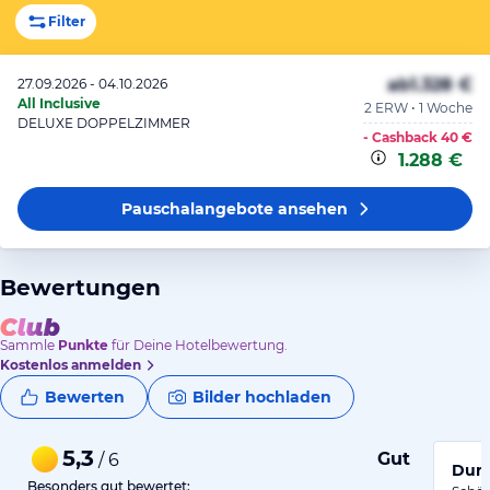
Filter
ab
1.328 €
27.09.2026 - 04.10.2026
All Inclusive
2 ERW • 1 Woche
DELUXE DOPPELZIMMER
- Cashback
40 €
1.288 €
Pauschalangebote
ansehen
Bewertungen
Sammle
Punkte
für Deine Hotelbewertung.
Kostenlos anmelden
Bewerten
Bilder hochladen
5,3
Gut
/ 6
Durc
Besonders gut bewertet: