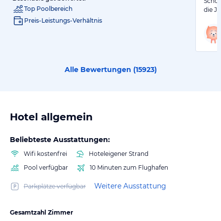
Schön
Top Poolbereich
die J
Preis-Leistungs-Verhältnis
Alle Bewertungen (
15923
)
Hotel allgemein
Beliebteste Ausstattungen:
Wifi kostenfrei
Hoteleigener Strand
Pool verfügbar
10 Minuten zum Flughafen
Weitere Ausstattung
Parkplätze verfügbar
Gesamtzahl Zimmer