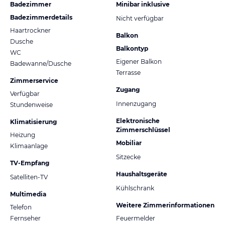
Badezimmer
Minibar inklusive
Badezimmerdetails
Nicht verfügbar
Haartrockner
Balkon
Dusche
Balkontyp
WC
Eigener Balkon
Badewanne/Dusche
Terrasse
Zimmerservice
Zugang
Verfügbar
Innenzugang
Stundenweise
Elektronische
Klimatisierung
Zimmerschlüssel
Heizung
Mobiliar
Klimaanlage
Sitzecke
TV-Empfang
Haushaltsgeräte
Satelliten-TV
Kühlschrank
Multimedia
Weitere Zimmerinformationen
Telefon
Fernseher
Feuermelder