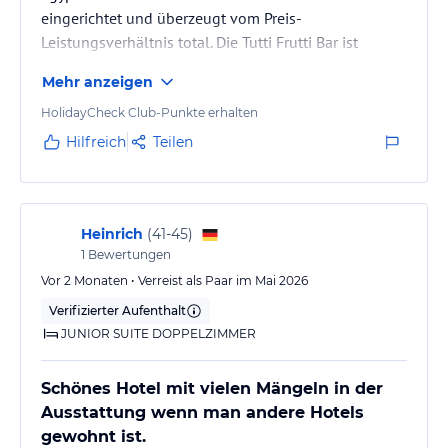
eingerichtet und überzeugt vom Preis-
Leistungsverhältnis total. Die Tutti Frutti Bar ist
besonders zu empfehlen, vor allem Mahmoud und
Mehr anzeigen
Abdul. Beide erbringen einen perfekten Service.
HolidayCheck Club-Punkte erhalten
Hilfreich
Teilen
Heinrich
(
41-45
)
1
Bewertungen
Vor 2 Monaten • Verreist als Paar im Mai 2026
Verifizierter Aufenthalt
JUNIOR SUITE DOPPELZIMMER
Schönes Hotel mit vielen Mängeln in der
Ausstattung wenn man andere Hotels
gewohnt ist.