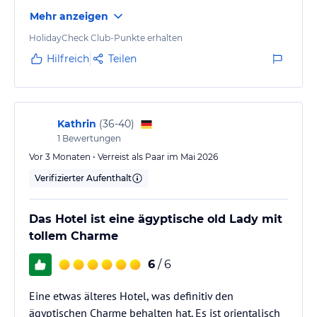
sehr gefährlich.
Hoteliers-/Veranstalter-/Kataloginformationen. Alle Angaben
Mehr anzeigen
ohne Gewähr und ohne Prüfung durch HolidayCheck. Bitte
lies vor der Buchung die verbindlichen
Angebotsdetails
des
HolidayCheck Club-Punkte erhalten
jeweiligen Veranstalters.
Hilfreich
Teilen
Kathrin
(
36-40
)
1
Bewertungen
Vor 3 Monaten • Verreist als Paar im Mai 2026
Verifizierter Aufenthalt
Das Hotel ist eine ägyptische old Lady mit
tollem Charme
6
/ 6
Eine etwas älteres Hotel, was definitiv den
ägyptischen Charme behalten hat. Es ist orientalisch