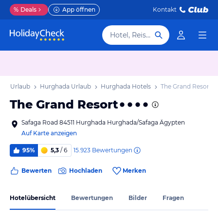
%
Deals
App öffnen
Kontakt
Hotel, Reiseziel
aga Urlaub
Hurghada Urlaub
Hurghada Hotels
The Grand Resort
The Grand Resort
Safaga Road 84511 Hurghada Hurghada/Safaga Ägypten
Auf Karte anzeigen
15.923
Bewertungen
95%
5,3
/ 6
Bewerten
Hochladen
Merken
Hotelübersicht
Bewertungen
Bilder
Fragen