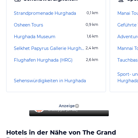
Strandpromenade Hurghada
0,1
km
Manai To
Osheen Tours
0,9
km
Hurghada Museum
1,6
km
Selkhet Papyrus Gallerie Hurghada
2,4
km
Mannai T
Flughafen Hurghada (HRG)
2,6
km
Sport- un
Sehenswürdigkeiten in Hurghada
Hurghad
“
Top Hotel
”
Anzeige
Giuseppe
(
51-55
)
Hotels in der Nähe von The Grand