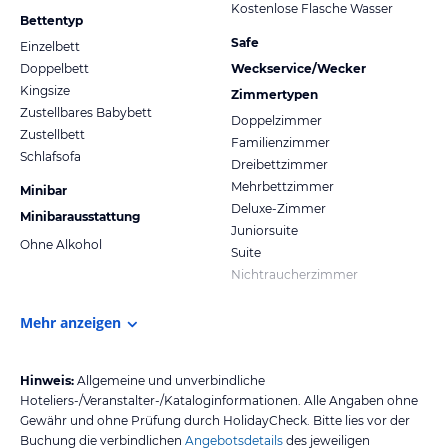
Kostenlose Flasche Wasser
Bettentyp
Safe
Einzelbett
Doppelbett
Weckservice/Wecker
Kingsize
Zimmertypen
Zustellbares Babybett
Doppelzimmer
Zustellbett
Familienzimmer
Schlafsofa
Dreibettzimmer
Mehrbettzimmer
Minibar
Deluxe-Zimmer
Minibarausstattung
Juniorsuite
Ohne Alkohol
Suite
Nichtraucherzimmer
Mehr anzeigen
Hinweis:
Allgemeine und unverbindliche
Hoteliers-/Veranstalter-/Kataloginformationen. Alle Angaben ohne
Gewähr und ohne Prüfung durch HolidayCheck. Bitte lies vor der
Buchung die verbindlichen
Angebotsdetails
des jeweiligen