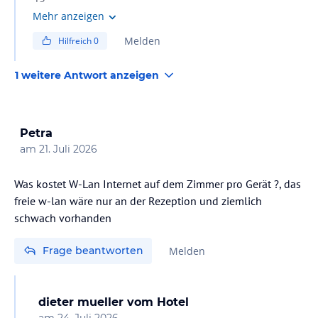
2 Buffets und 4 À-la-carte-Restaurants mit Menü
Mehr anzeigen
Melden
Hilfreich
0
1 weitere Antwort anzeigen
Petra
am
21. Juli 2026
Was kostet W-Lan Internet auf dem Zimmer pro Gerät ?, das
freie w-lan wäre nur an der Rezeption und ziemlich
schwach vorhanden
Frage beantworten
Melden
dieter mueller
vom Hotel
am
24. Juli 2026