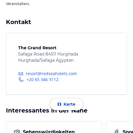
Veranstalters.
Kontakt
The Grand Resort
Safaga Road 84511 Hurghada
Hurghada/Safaga Ägypten
resort@redseahotels.com
+20 65 346 3112
Karte
Interessantes in der Nähe
Sehenswürdigkeiten
Spor