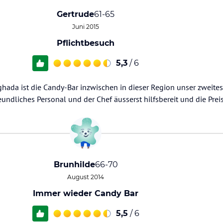
Gertrude
61-65
Juni 2015
Pflichtbesuch
5,3
/ 6
ghada ist die Candy-Bar inzwischen in dieser Region unser zweit
eundliches Personal und der Chef äusserst hilfsbereit und die Prei
Brunhilde
66-70
August 2014
Immer wieder Candy Bar
5,5
/ 6