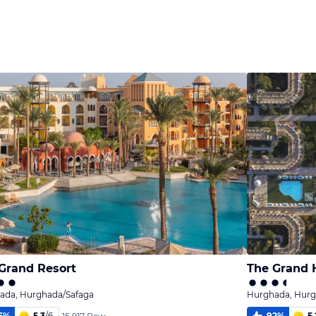
Bild
Bild
melden
melden
von Achim
von Achim
Grand Resort
The Grand 
ada, Hurghada/Safaga
Hurghada, Hurg
5
%
5,3
/
6
92
%
5,