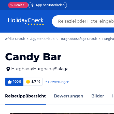
%
Deals
App herunterladen
Afrika Urlaub
Ägypten Urlaub
Hurghada/Safaga Urlaub
Hurgha
Candy Bar
Hurghada/Hurghada/Safaga
100%
5,7
/ 6
6 Bewertungen
Reisetippübersicht
Bewertungen
Bilder