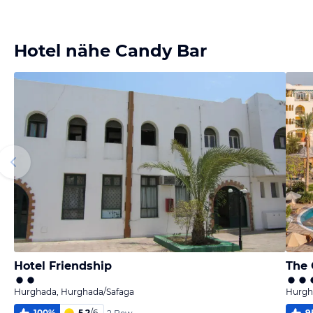
Bild
Bild
Bild
Bild
melden
melden
melden
melden
von Achim
von Achim
von Achim
von Achim
Hotel nähe Candy Bar
Hotel Friendship
The 
Hurghada, Hurghada/Safaga
Hurgh
100
%
5,2
/
6
9