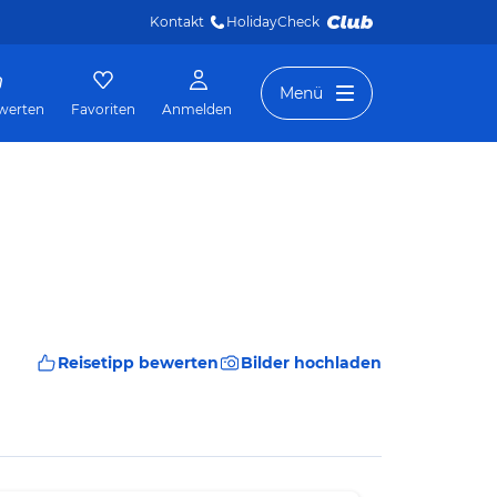
Kontakt
HolidayCheck 
Menü
werten
Favoriten
Anmelden
Reisetipp bewerten
Bilder hochladen