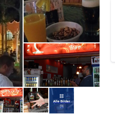
Bild melden
von Brunhilde
Bild melden
von Achim
Alle Bilder
(
9
)