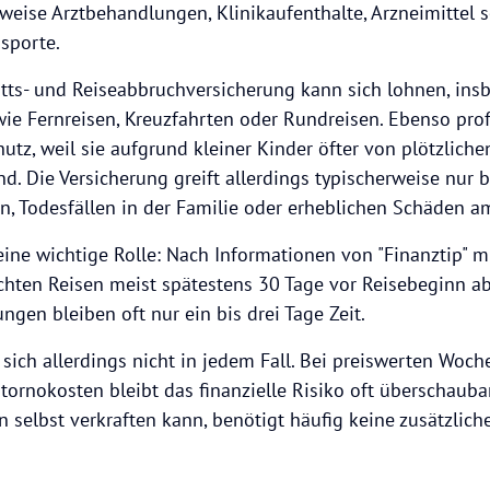
weise Arztbehandlungen, Klinikaufenthalte, Arzneimittel 
nsporte.
itts- und Reiseabbruchversicherung kann sich lohnen, ins
wie Fernreisen, Kreuzfahrten oder Rundreisen. Ebenso prof
utz, weil sie aufgrund kleiner Kinder öfter von plötzlic
nd. Die Versicherung greift allerdings typischerweise nur 
n, Todesfällen in der Familie oder erheblichen Schäden 
 eine wichtige Rolle: Nach Informationen von "Finanztip" 
uchten Reisen meist spätestens 30 Tage vor Reisebeginn 
gen bleiben oft nur ein bis drei Tage Zeit.
 sich allerdings nicht in jedem Fall. Bei preiswerten Wo
tornokosten bleibt das finanzielle Risiko oft überschaubar
selbst verkraften kann, benötigt häufig keine zusätzliche