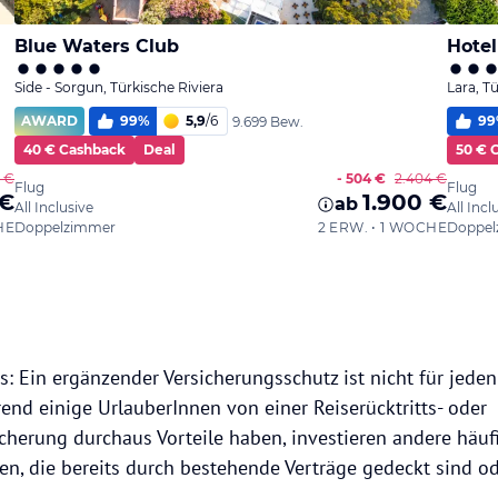
Blue Waters Club
Hotel
Side - Sorgun, Türkische Riviera
Lara, T
AWARD
99
%
5,9
/
6
99
9.699 Bew.
40 € Cashback
Deal
50 € 
0 €
- 504 €
2.404 €
Flug
Flug
 €
1.900 €
ab
All Inclusive
All Incl
HE
Doppelzimmer
2 ERW. • 1 WOCHE
Doppel
is: Ein ergänzender Versicherungsschutz ist nicht für jed
nd einige UrlauberInnen von einer Reiserücktritts- oder
herung durchaus Vorteile haben, investieren andere häufi
en, die bereits durch bestehende Verträge gedeckt sind od