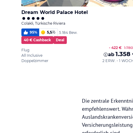
Dream World Palace Hotel
Colakli, Türkische Riviera
95
%
5,5
/
6
5.184 Bew.
40 € Cashback
Deal
- 422 €
1.78
Flug
1.358
ab
All Inclusive
Doppelzimmer
2 ERW. • 1 WOC
Die zentrale Erkenntn
empfehlenswert. Währe
Auslandskrankenversic
Versicherungsleistung
erforderlich sind.