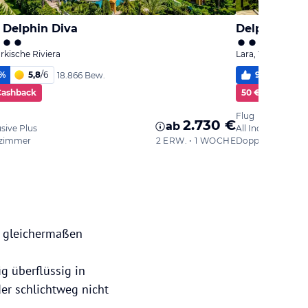
 Delphin Diva
Delphin BE 
ürkische Riviera
Lara, Türkische Ri
%
5,8
/
6
97
%
5,7
18.866 Bew.
Cashback
50 € Cashback
Flug
2.730 €
ab
usive Plus
All Inclusive Plus
zimmer
2 ERW. • 1 WOCHE
Doppelzimmer
en gleichermaßen
g überflüssig in
er schlichtweg nicht