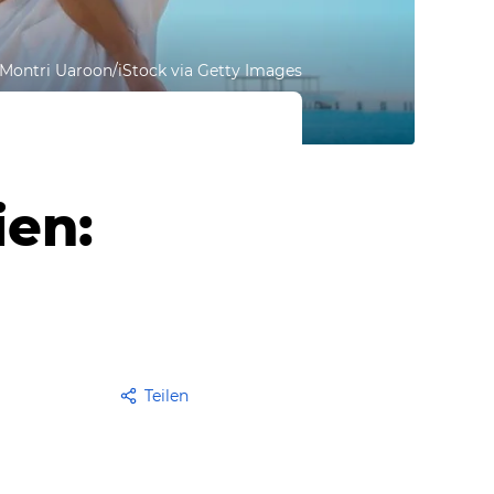
Montri Uaroon/iStock via Getty Images
ien:
Teilen