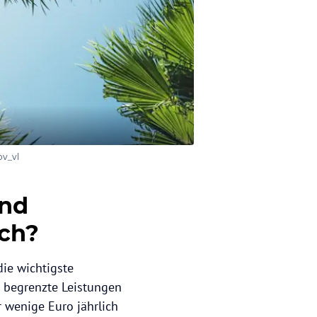
ov_vl
ind
ich?
ie wichtigste
r begrenzte Leistungen
r wenige Euro jährlich