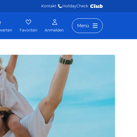
Kontakt
HolidayCheck 
Menü
werten
Favoriten
Anmelden