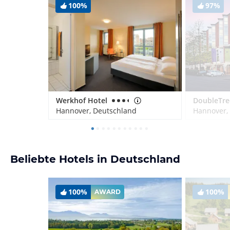
100%
97%
Werkhof Hotel
Hannover, Deutschland
Hannover,
Beliebte Hotels in Deutschland
100%
100%
AWARD