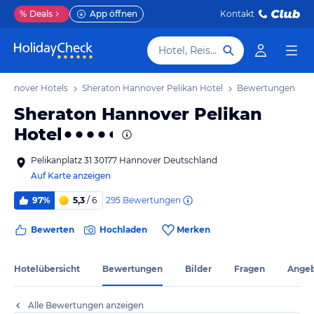
%
Deals
App öffnen
Kontakt
Hotel, Reiseziel
Hannover Hotels
Sheraton Hannover Pelikan Hotel
Bewertungen
Sheraton Hannover Pelikan
Hotel
Pelikanplatz 31 30177 Hannover Deutschland
Auf Karte anzeigen
295
Bewertungen
97%
5,3
/ 6
Bewerten
Hochladen
Merken
Hotelübersicht
Bewertungen
Bilder
Fragen
Ange
Alle Bewertungen anzeigen