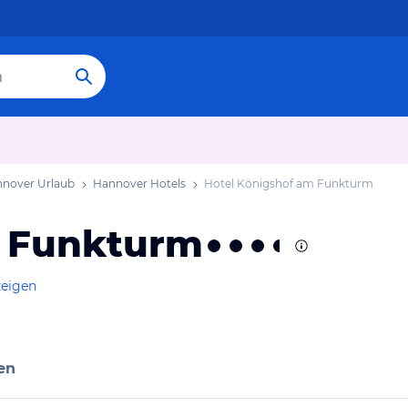
nover Urlaub
Hannover Hotels
Hotel Königshof am Funkturm
m Funkturm
zeigen
en