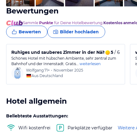
Bewertungen
Sammle
Punkte
für Deine Hotelbewertung.
Kostenlos anmel
Bewerten
Bilder hochladen
Ruhiges und sauberes Zimmer in der Nähe des Bahnho
5
/ 6
Schönes Hotel mit hübschen Ambiente, sehr zentral zum
Bahnhof und der Innenstadt. Gratis…
weiterlesen
i
Wolfgang
71+
•
November 2025
Aus Deutschland
Hotel allgemein
Beliebteste Ausstattungen:
Wifi kostenfrei
Parkplätze verfügbar
Weitere 