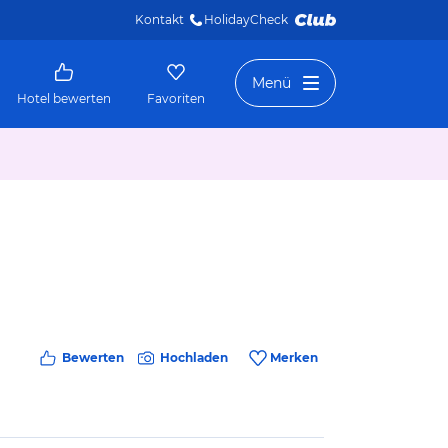
Kontakt
HolidayCheck 
Menü
Hotel bewerten
Favoriten
Bewerten
Hochladen
Merken