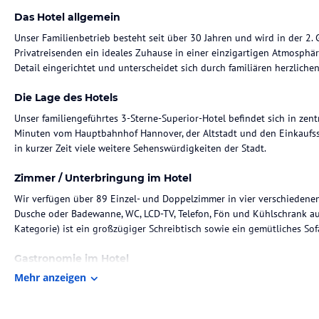
Das Hotel allgemein
Unser Familienbetrieb besteht seit über 30 Jahren und wird in der 2.
Privatreisenden ein ideales Zuhause in einer einzigartigen Atmosphär
Detail eingerichtet und unterscheidet sich durch familiären herzliche
Die Lage des Hotels
Unser familiengeführtes 3-Sterne-Superior-Hotel befindet sich in zent
Minuten vom Hauptbahnhof Hannover, der Altstadt und den Einkaufsst
Zimmer / Unterbringung im Hotel
Wir verfügen über 89 Einzel- und Doppelzimmer in vier verschiedene
Dusche oder Badewanne, WC, LCD-TV, Telefon, Fön und Kühlschrank aus
Kategorie) ist ein großzügiger Schreibtisch sowie ein gemütliches So
Gastronomie im Hotel
Mehr anzeigen
Beginnen Sie den Tag mit einem reichhaltigen und abwechslungsreiche
Uhr bis 10:00 Uhr finden Sie neben ca. 20 Teesorten, diversen Müsli-
und Wurstangebot auch viele hausgemachte Spezialitäten wie z.B. Ma