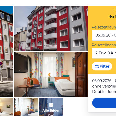
Nur 
Reisezeitrau
05.09.26 - 
Reiseteilneh
2 Erw, 0 Kin
von Martin, Juni 2016
Filter
05.09.2026 - 
ohne Verpfl
Double Roo
vom Hotelier, Februar 2016
Alle Bilder
(
54
)