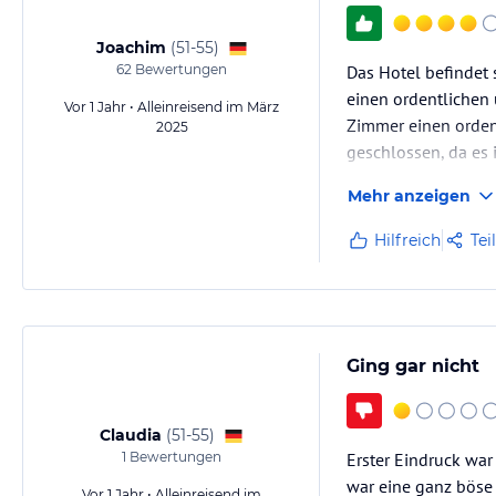
Joachim
(
51-55
)
62
Bewertungen
Das Hotel befindet
einen ordentlichen
Vor 1 Jahr • Alleinreisend im März
Zimmer einen ordent
2025
geschlossen, da es 
Mehr anzeigen
Hilfreich
Tei
Ging gar nicht
Claudia
(
51-55
)
1
Bewertungen
Erster Eindruck war
war eine ganz böse
Vor 1 Jahr • Alleinreisend im