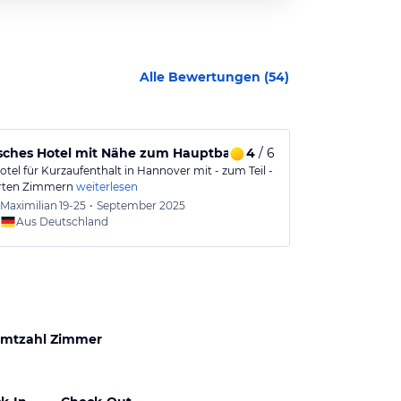
Alle Bewertungen (
54
)
isches Hotel mit Nähe zum Hauptbahnhof
4
/ 6
Angenehmer 
tel für Kurzaufenthalt in Hannover mit - zum Teil -
Das Hotel befi
rten Zimmern
weiterlesen
unweit des Ha
Maximilian
19-25
•
September 2025
Joach
Aus Deutschland
Aus
mtzahl Zimmer