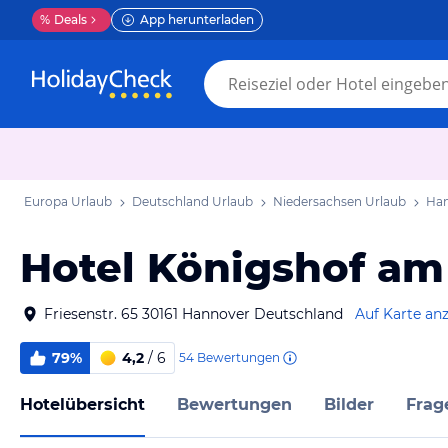
%
Deals
App herunterladen
Europa Urlaub
Deutschland Urlaub
Niedersachsen Urlaub
Han
Hotel Königshof a
Friesenstr. 65 30161 Hannover Deutschland
Auf Karte an
79%
4,2
/ 6
54
Bewertungen
Hotelübersicht
Bewertungen
Bilder
Frag