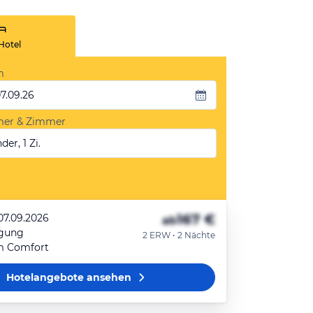
Hotel
m
07.09.26
mer & Zimmer
der, 1 Zi.
167 €
07.09.2026
ab
egung
2 ERW • 2 Nächte
m Comfort
Hotelangebote
ansehen