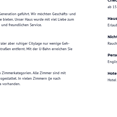
Chec
ab 15
 Generation geführt. Wir möchten Geschäfts- und
Haus
e bieten. Unser Haus wurde mit viel Liebe zum
n und freundlichen Service.
Erlau
Nich
raler aber ruhiger Citylage nur wenige Geh-
Rauch
raßen entfernt. Mit der U-Bahn erreichen Sie
Pers
Engli
n Zimmerkategorien. Alle Zimmer sind mit
Hote
gestattet. In vielen Zimmern (je nach
Hotel
fa vorhanden.
n Frühstück vom Buffet. In der Zeit von 6:30
Variationen, Säften und umfangreichem Käse-
rmeladen, Kuchen und diverse Salate auf