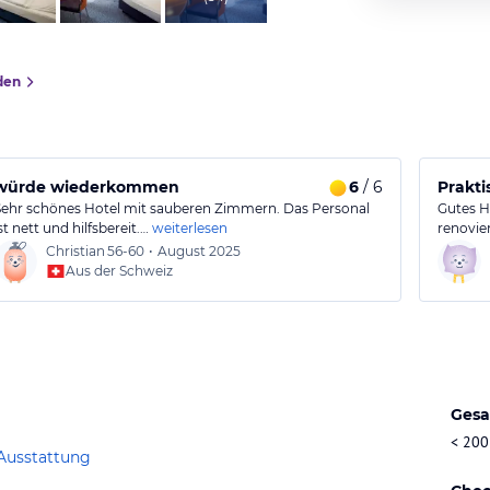
den
fs
würde wiederkommen
6
/ 6
Prakt
Sehr schönes Hotel mit sauberen Zimmern. Das Personal
Gutes Ho
st nett und hilfsbereit.…
weiterlesen
renovie
Christian
56-60
•
August 2025
Aus der Schweiz
Gesa
< 200
Ausstattung