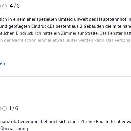
4
/ 6
 sich in einem eher speziellen Umfeld unweit des Hauptbahnhof i
 und gepflegten Eindruck.Es besteht aus 2 Gebäuden die miteinan
lichen Eindruck. Ich hatte ein Zimmer zur Straße. Das Fenster hatt
in der Nacht schon einmal etwas lauter werden kann. Das Personal 
len
1
/ 6
 ganz ok. Gegenüber befindet sich eine z.Zt. eine Baustelle, aber 
 Überraschung