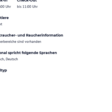
k-In
Check-Out
:00 Uhr
bis 11:00 Uhr
tiere
bt
traucher- und Raucherinformation
erbereiche sind vorhanden
onal spricht folgende Sprachen
sch, Deutsch
ltyp