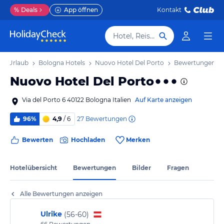
%
Deals
App öffnen
Kontakt
Hotel, Reiseziel
na Urlaub
Bologna Hotels
Nuovo Hotel Del Porto
Bewertungen
Nuovo Hotel Del Porto
Via del Porto 6 40122 Bologna Italien
Auf Karte anzeigen
27
Bewertungen
96%
4,9
/ 6
Bewerten
Hochladen
Merken
Hotelübersicht
Bewertungen
Bilder
Fragen
Alle Bewertungen anzeigen
Ulrike
(
56-60
)