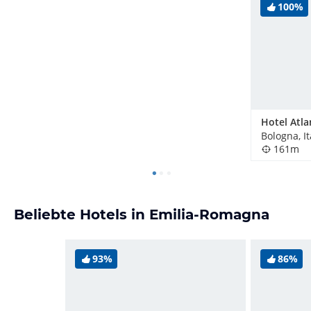
100%
Hotel Atla
Bologna, It
161m
Beliebte Hotels in Emilia-Romagna
93%
86%