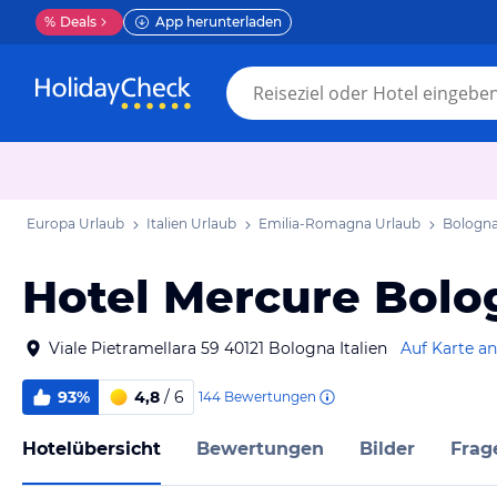
%
Deals
App herunterladen
Europa Urlaub
Italien Urlaub
Emilia-Romagna Urlaub
Bologna
Hotel Mercure Bolo
Viale Pietramellara 59 40121 Bologna Italien
Auf Karte a
93%
4,8
/ 6
144
Bewertungen
Hotelübersicht
Bewertungen
Bilder
Frag