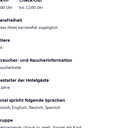
k-In
Check-Out
:00 Uhr
bis 12:00 Uhr
erefreiheit
tes Hotel barrierefrei zugänglich
tiere
bt
traucher- und Raucherinformation
raucherhotel
estalter der Hotelgäste
 Jahre
onal spricht folgende Sprachen
ösisch, Englisch, Deutsch, Spanisch
gruppe
eitsreisende, Urlaub zu zweit, Singles mit Kind,