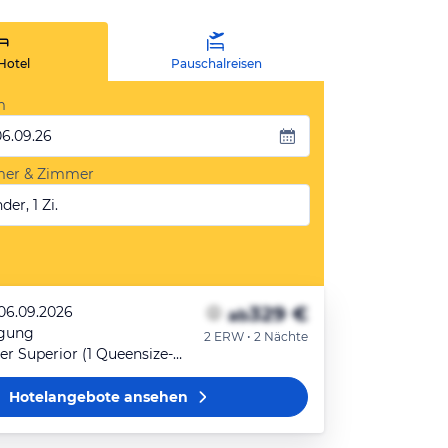
Hotel
Pauschalreisen
m
06.09.26
mer & Zimmer
der, 1 Zi.
329 €
 06.09.2026
ab
egung
2 ERW • 2 Nächte
Doppelzimmer Superior (1 Queensize-Bett)
Hotelangebote
ansehen