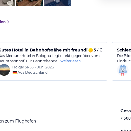
den
Gutes Hotel in Bahnhofsnähe mit freundlichem Service
5
/ 6
Schlec
Das Mercure Hotel in Bologna liegt direkt gegenüber vom
Die Bil
Hauptbahnhof. Für Bahnreisende…
weiterlesen
Eindruc
Holger
51-55
•
Juni 2026
Aus Deutschland
Gesa
< 300
en zum Flughafen