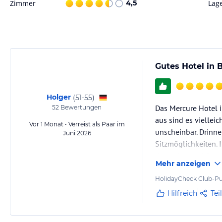
Zimmer
4,5
Lag
Gutes Hotel in 
Holger
(
51-55
)
Das Mercure Hotel 
52
Bewertungen
aus sind es viellei
Vor 1 Monat • Verreist als Paar im
unscheinbar. Drinne
Juni 2026
Sitzmöglichkeiten. I
dazu einen schönen
Mehr anzeigen
HolidayCheck Club-Pu
Hilfreich
Tei