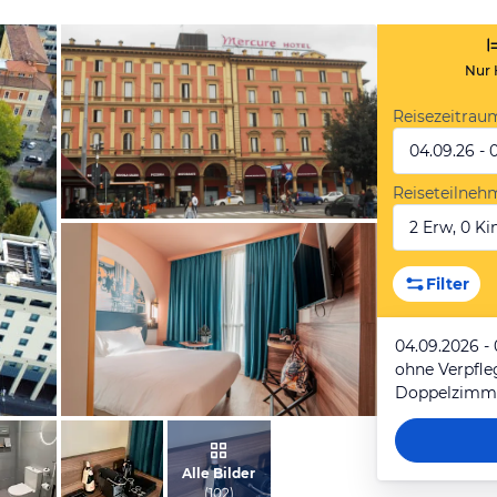
Nur 
Reisezeitrau
04.09.26 - 
Reiseteilneh
2 Erw, 0 Kin
von Werner, April 2018
Filter
04.09.2026 -
ohne Verpfl
vom Hotelier, April 2025
Alle Bilder
(
102
)