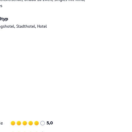
es
ltyp
gshotel, Stadthotel, Hotel
ie
5,0