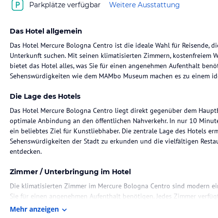
Parkplätze verfügbar
Weitere Ausstattung
Das Hotel allgemein
Das Hotel Mercure Bologna Centro ist die ideale Wahl für Reisende, d
Unterkunft suchen. Mit seinen klimatisierten Zimmern, kostenfreiem 
bietet das Hotel alles, was Sie für einen angenehmen Aufenthalt be
Sehenswürdigkeiten wie dem MAMbo Museum machen es zu einem ide
Die Lage des Hotels
Das Hotel Mercure Bologna Centro liegt direkt gegenüber dem Haupt
optimale Anbindung an den öffentlichen Nahverkehr. In nur 10 Minu
ein beliebtes Ziel für Kunstliebhaber. Die zentrale Lage des Hotels e
Sehenswürdigkeiten der Stadt zu erkunden und die vielfältigen Resta
entdecken.
Zimmer / Unterbringung im Hotel
Die klimatisierten Zimmer im Mercure Bologna Centro sind modern ein
Sie für einen angenehmen Aufenthalt benötigen. Jedes Zimmer verfügt
ein eigenes Bad mit einem Haartrockner. Der Zimmerservice steht Ihn
Mehr anzeigen
zusätzlichen Komfort zu bieten.