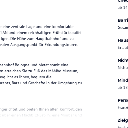
Chec
ab 14
Barri
ie eine zentrale Lage und eine komfortable
Gesam
WLAN und einem reichhaltigen Frühstücksbuffet
nötigen. Die Nähe zum Hauptbahnhof und zu
Haus
alen Ausgangspunkt für Erkundungstouren.
Erlau
Nich
bahnhof Bologna und bietet somit eine
Nicht
ten erreichen Sie zu Fuß das MAMbo Museum,
rmöglicht es Ihnen, bequem die
Mind
urants, Bars und Geschäfte in der Umgebung zu
ab 18
Pers
Franz
gerichtet und bieten Ihnen allen Komfort, den
 über einen Flachbild-Sat-TV, eine Minibar und
Ziel
en bis Mitternacht zur Verfügung, um Ihnen
Hochz