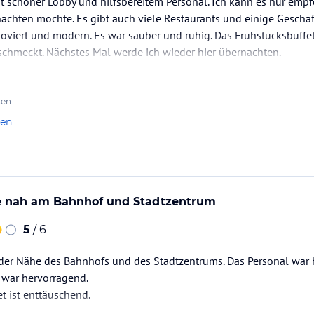
it schöner Lobby und hilfsbereitem Personal. Ich kann es nur emp
chten möchte. Es gibt auch viele Restaurants und einige Geschäf
oviert und modern. Es war sauber und ruhig. Das Frühstücksbuffe
h schmeckt. Nächstes Mal werde ich wieder hier übernachten.
ten
len
e nah am Bahnhof und Stadtzentrum
5
/ 6
 der Nähe des Bahnhofs und des Stadtzentrums. Das Personal war hi
 war hervorragend.
t ist enttäuschend.