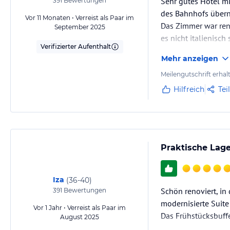
Sehr gutes Hotel m
391
Bewertungen
des Bahnhofs überna
Vor 11 Monaten • Verreist als Paar im
Das Zimmer war ren
September 2025
es nicht italienisc
Verifizierter Aufenthalt
Mehr anzeigen
Meilengutschrift erhal
Hilfreich
Tei
Praktische Lag
Iza
(
36-40
)
Schön renoviert, in
391
Bewertungen
modernisierte Suite
Vor 1 Jahr • Verreist als Paar im
Das Frühstücksbuffe
August 2025