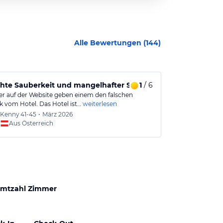
Alle Bewertungen (
144
)
hte Sauberkeit und mangelhafter Service enttäuschen uns.
1
/ 6
Sauberes un
der auf der Website geben einem den falschen
Sehr gutes Hot
k vom Hotel. Das Hotel ist…
weiterlesen
Personal. Ich 
Kenny
41-45
•
März 2026
Iza
36-
Aus Österreich
mtzahl Zimmer