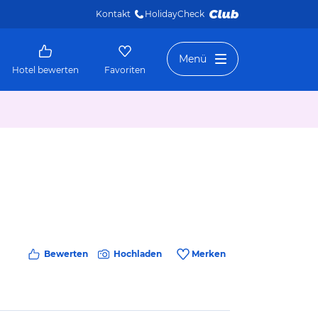
Kontakt
HolidayCheck 
Menü
Hotel bewerten
Favoriten
Bewerten
Hochladen
Merken