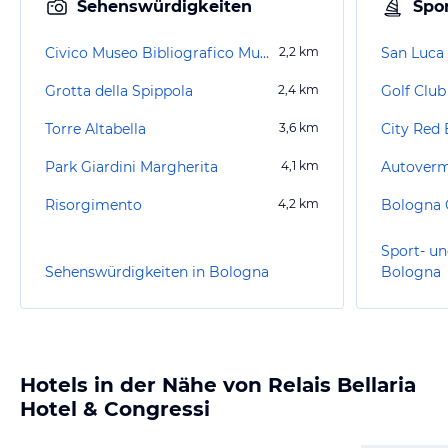
Sehenswürdigkeiten
Spor
Civico Museo Bibliografico Musicale
2,2
km
San Luca
Grotta della Spippola
2,4
km
Golf Clu
Torre Altabella
3,6
km
City Red
Park Giardini Margherita
4,1
km
Autoverm
Risorgimento
4,2
km
Bologna 
Sport- un
Sehenswürdigkeiten in Bologna
Bologna
Hotels in der Nähe von Relais Bellaria
Hotel & Congressi