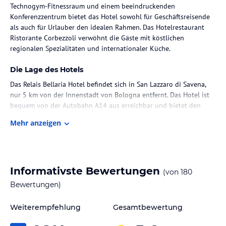
Technogym-Fitnessraum und einem beeindruckenden
Konferenzzentrum bietet das Hotel sowohl für Geschäftsreisende
als auch für Urlauber den idealen Rahmen. Das Hotelrestaurant
Ristorante Corbezzoli verwöhnt die Gäste mit köstlichen
regionalen Spezialitäten und internationaler Küche.
Die Lage des Hotels
Das Relais Bellaria Hotel befindet sich in San Lazzaro di Savena,
nur 5 km von der Innenstadt von Bologna entfernt. Das Hotel ist
bequem von der Autobahn A14 aus erreichbar und bietet den
Gästen eine ideale Ausgangslage, um die Umgebung zu erkunden.
Mehr anzeigen
Der Flughafen Bologna-Borgo Panigale Guglielmo Marconi liegt
etwa 7 km entfernt.
Zimmer / Unterbringung im Hotel
Informativste Bewertungen
(von
180
Das Hotel verfügt über 108 Nichtraucherzimmer, die sich auf zwei
2-stöckige Gebäude mit Aufzügen verteilen. Die Zimmer sind
Bewertungen)
komfortabel und gut ausgestattet, um den Gästen einen
angenehmen Aufenthalt zu ermöglichen. Zur Ausstattung gehören
Weiterempfehlung
Gesamtbewertung
ein Balkon oder eine Terrasse, ein Doppelbett, ein Sofa, ein Safe,
eine Minibar, ein Schreibtisch, ein Telefon, ein Fernseher mit