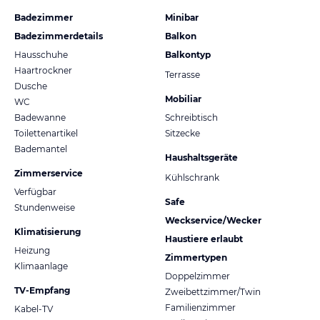
Badezimmer
Minibar
Badezimmerdetails
Balkon
Hausschuhe
Balkontyp
Haartrockner
Terrasse
Dusche
Mobiliar
WC
Badewanne
Schreibtisch
Toilettenartikel
Sitzecke
Bademantel
Haushaltsgeräte
Zimmerservice
Kühlschrank
Verfügbar
Safe
Stundenweise
Weckservice/Wecker
Klimatisierung
Haustiere erlaubt
Heizung
Zimmertypen
Klimaanlage
Doppelzimmer
TV-Empfang
Zweibettzimmer/Twin
Familienzimmer
Kabel-TV