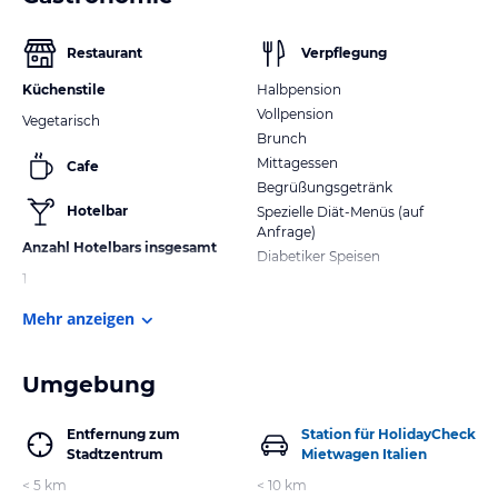
Restaurant
Verpflegung
Küchenstile
Halbpension
Vollpension
Vegetarisch
Brunch
Mittagessen
Cafe
Begrüßungsgetränk
Hotelbar
Spezielle Diät-Menüs (auf
Anfrage)
Anzahl Hotelbars insgesamt
Diabetiker Speisen
1
Mehr anzeigen
Umgebung
Entfernung zum
Station für HolidayCheck
Stadtzentrum
Mietwagen Italien
< 5 km
< 10 km