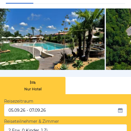
vom Hoteli
Nur Hotel
Reisezeitraum
05.09.26 - 07.09.26
Reiseteilnehmer & Zimmer
2 Erw, 0 Kinder, 1 Zi.