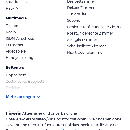
Dreibettzimmer
Satelliten-TV
Deluxe-Zimmer
Pay-TV
Juniorsuite
Multimedia
Superior
Telefon
Behindertenfreundliche Zimmer
Radio
Rollstuhlgerechte Zimmer
ISDN-Anschluss
Allergikerzimmer
Fernseher
Schallisolierte Zimmer
Videospiele
Nichtraucherzimmer
Handyempfang
Bettentyp
Doppelbett
Zustellbares Babybett
Schlafsofa
Mehr anzeigen
Hinweis:
Allgemeine und unverbindliche
Hoteliers-/Veranstalter-/Kataloginformationen. Alle Angaben ohne
Gewähr und ohne Prüfung durch HolidayCheck. Bitte lies vor der