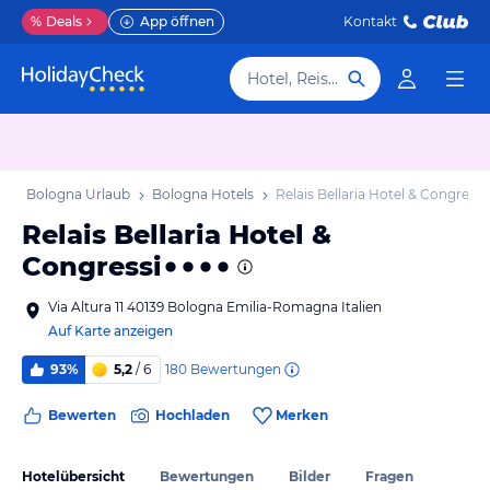
%
Deals
App öffnen
Kontakt
Hotel, Reiseziel
b
Bologna Urlaub
Bologna Hotels
Relais Bellaria Hotel & Congressi
Relais Bellaria Hotel &
Congressi
Via Altura 11 40139 Bologna Emilia-Romagna Italien
Auf Karte anzeigen
180
Bewertungen
93%
5,2
/ 6
Bewerten
Hochladen
Merken
Hotelübersicht
Bewertungen
Bilder
Fragen