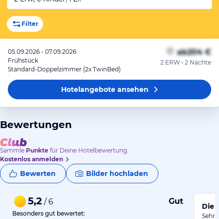
Filter
ab
204 €
05.09.2026 - 07.09.2026
Frühstück
2 ERW • 2 Nächte
Standard-Doppelzimmer (2x TwinBed)
Hotelangebote
ansehen
Bewertungen
Sammle
Punkte
für Deine Hotelbewertung.
Kostenlos anmelden
Bewerten
Bilder hochladen
5,2
Gut
/ 6
Die 
Besonders gut bewertet:
Sehr g