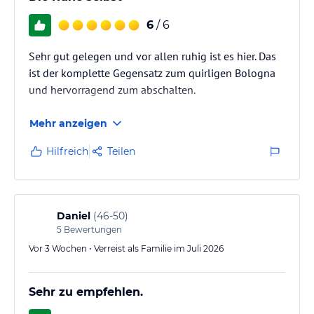
Eisbrunnen/-grotte, eine Erlebnisdusche und Ruheräume. Gegen
Gebühr können Massagen und Kosmetikanwendungen gebucht
6
/ 6
werden.
Sehr gut gelegen und vor allen ruhig ist es hier. Das
Hinweis:
Verfasst von HolidayCheck mit Hilfe von KI. Alle
ist der komplette Gegensatz zum quirligen Bologna
Angaben ohne Gewähr. Bitte lies vor der Buchung die
und hervorragend zum abschalten.
verbindlichen
Angebotsdetails
des jeweiligen Veranstalters.
Mehr anzeigen
Hilfreich
Teilen
Daniel
(
46-50
)
5
Bewertungen
Vor 3 Wochen • Verreist als Familie im Juli 2026
Sehr zu empfehlen.