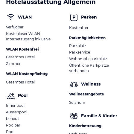
Hotelausstattung Allgemein
WLAN
Parken
Verfügbar
Kostenfrei
Kostenloser WLAN-
Parkmöglichkeiten
Internetzugang inklusive
Parkplatz
WLAN Kostenfrei
Parkservice
Gesamtes Hotel
Wohnmobilparkplatz
Zimmer
Öffentliche Parkplätze
vorhanden
WLAN Kostenpflichtig
Gesamtes Hotel
Wellness
Wellnessangebote
Pool
Solarium
Innenpool
Aussenpool
Familie & Kinder
beheizt
Poolbar
Kinderbetreuung
Pool