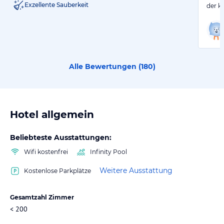
Exzellente Sauberkeit
der k
Alle Bewertungen (
180
)
Hotel allgemein
Beliebteste Ausstattungen:
Wifi kostenfrei
Infinity Pool
Weitere Ausstattung
Kostenlose Parkplätze
Gesamtzahl Zimmer
< 200