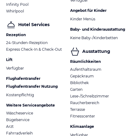
Verfügbar
Infinity Pool
Angebot für Kinder
Whirlpool
Kinder Menüs
Hotel Services
Baby- und Kinderausstattung
Rezeption
Keine Baby-/Kinderbetten
24-Stunden-Rezeption
Express Check-In & Check-Out
Ausstattung
Lift
Räumlichkeiten
Verfügbar
Aufenthaltsraum
Gepäckraum
Flughafentransfer
Bibliothek
Flughafentransfer Nutzung
Garten
Kostenpflichtig
Lese-/Schreibzimmer
Raucherbereich
Weitere Serviceangebote
Terrasse
Wäscheservice
Fitnesscenter
Bügelservice
Arzt
Klimaanlage
Fahrradverleih
Verfügbar