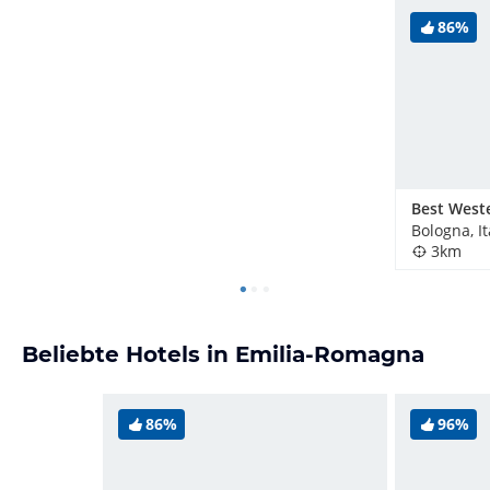
86%
Bologna, It
3km
Beliebte Hotels in Emilia-Romagna
86%
96%