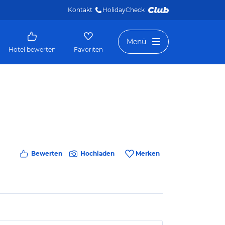
Kontakt
HolidayCheck 
Menü
Hotel bewerten
Favoriten
Bewerten
Hochladen
Merken