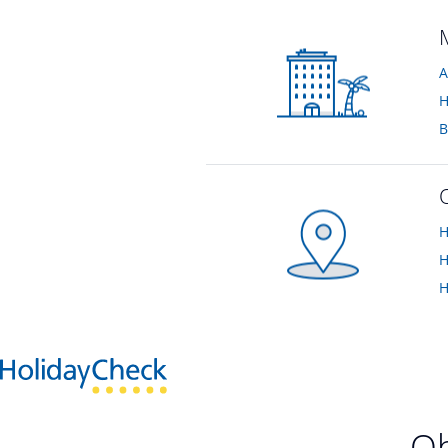
A
H
B
H
H
H
Oh