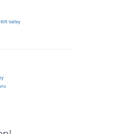
Rift Valley
ey
uru
en!