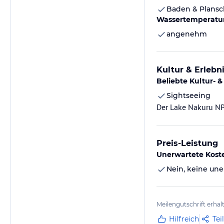
Baden & Plans
Wassertemperatu
angenehm
Kultur & Erlebn
Beliebte Kultur- &
Sightseeing
Der Lake Nakuru NP
Preis-Leistung
Unerwartete Kost
Nein, keine une
Meilengutschrift erhal
Hilfreich
Tei