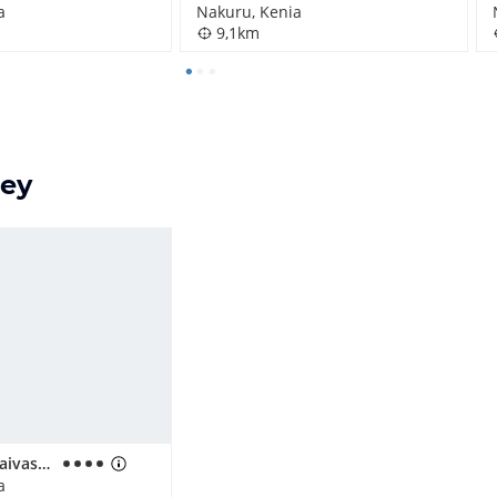
a
Nakuru, Kenia
9,1km
ley
Hotel Lake Naivasha Sopa Lodge
a