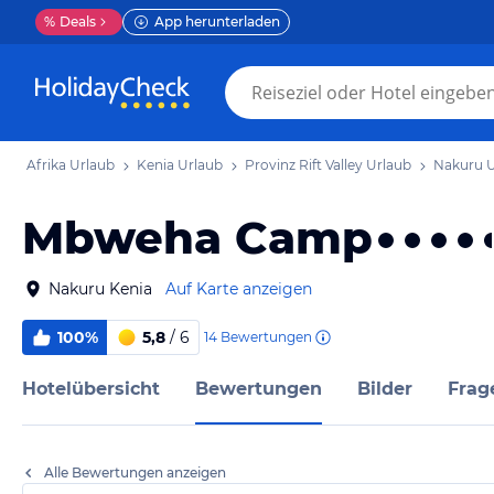
%
Deals
App herunterladen
Afrika Urlaub
Kenia Urlaub
Provinz Rift Valley Urlaub
Nakuru U
Mbweha Camp
Nakuru Kenia
Auf Karte anzeigen
100%
5,8
/ 6
14
Bewertungen
Hotelübersicht
Bewertungen
Bilder
Frag
Alle Bewertungen anzeigen