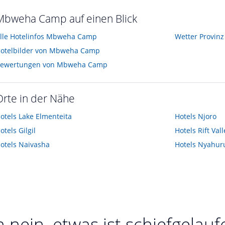
Mbweha Camp auf einen Blick
lle Hotelinfos Mbweha Camp
Wetter Provinz 
otelbilder von Mbweha Camp
ewertungen von Mbweha Camp
Orte in der Nähe
otels
Lake Elmenteita
Hotels
Njoro
otels
Gilgil
Hotels
Rift Vall
otels
Naivasha
Hotels
Nyahur
 nein, etwas ist schiefgelauf