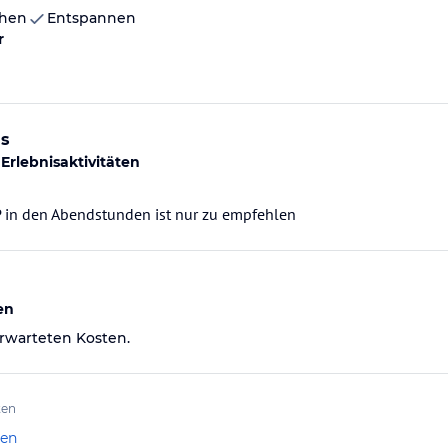
chen
Entspannen
r
is
 Erlebnisaktivitäten
 in den Abendstunden ist nur zu empfehlen
en
rwarteten Kosten.
ten
len