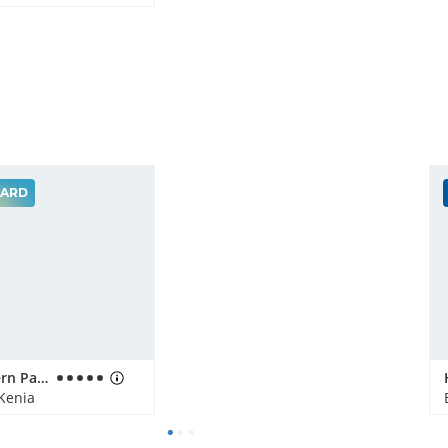
ARD
Hotel Southern Palms Beach Resort
 Kenia