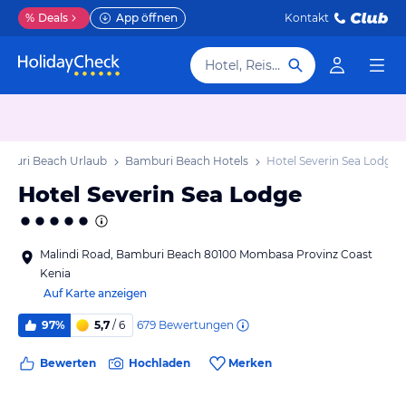
%
Deals
App öffnen
Kontakt
Hotel, Reiseziel
mburi Beach Urlaub
Bamburi Beach Hotels
Hotel Severin Sea Lodge
Hotel Severin Sea Lodge
Malindi Road, Bamburi Beach 80100 Mombasa Provinz Coast
Kenia
Auf Karte anzeigen
679
Bewertungen
97%
5,7
/ 6
Bewerten
Hochladen
Merken