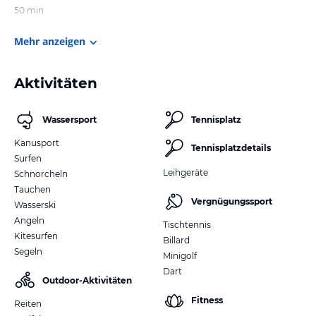
50 min
Mehr anzeigen
Aktivitäten
Wassersport
Tennisplatz
Kanusport
Tennisplatzdetails
Surfen
Leihgeräte
Schnorcheln
Tauchen
Vergnügungssport
Wasserski
Angeln
Tischtennis
Kitesurfen
Billard
Segeln
Minigolf
Dart
Outdoor-Aktivitäten
Fitness
Reiten