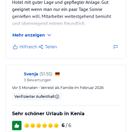
Hotel mit guter Lage und gepflegter Anlage. Gut
mit großzügiger Walk-In Dusche.
geeignet wenn man nur ein paar Tage Sonne
genießen will. Mitarbeiter weitestgehend bemüht
Zusätzlich sind sie mit einem Queensize Bett oder zwei
Einzelbetten und einem Balkon ausgestattet und stellen einen 41-
und überwiegend extrem freundlich.
Zoll Flachbildfernseher, Tee- und Kaffeezubereitungsmöglichkeit,
Mehr anzeigen
Minibar und Deckenventilator zur Verfügung. Die Comfort
Bungalows können in optischer Gestaltung und Farbgebung
Hilfreich
Teilen
variieren.
Deluxe Zimmer
Unsere Deluxe Zimmer mit 23,9 m² bieten Ihnen Klimaanlage,
Loungebereich, Moskitonetz, antiallergische Bettwäsche, Telefon
Svenja
(
51-55
)
und WLAN Zugang, Haartrockner und Pflegeprodukte, Zimmersafe,
3
Bewertungen
Schminktisch, Zimmerservice und Weckdienst. Die Zimmer
Vor 5 Monaten • Verreist als Familie im Februar 2026
verfügen außerdem über ein Badezimmer mit großzügiger Walk-In
Verifizierter Aufenthalt
Dusche.
Zusätzlich sind sie mit einem Queensize Bett oder zwei
Sehr schöner Urlaub in Kenia
Einzelbetten und einem Balkon ausgestattet und stellen einen 41-
Zoll Flachbildfernseher, Tee- und Kaffeezubereitungsmöglichkeit,
6
/ 6
Minibar und Deckenventilator zur Verfügung.