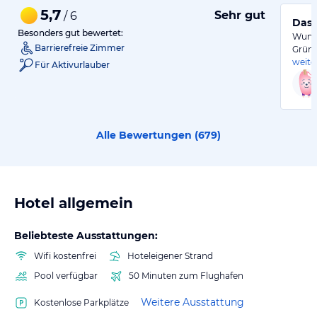
5,7
Sehr gut
/ 6
Das 
Besonders gut bewertet:
Wunde
Barrierefreie Zimmer
Grün
weite
Für Aktivurlauber
Alle Bewertungen (
679
)
Hotel allgemein
Beliebteste Ausstattungen:
Wifi kostenfrei
Hoteleigener Strand
Pool verfügbar
50 Minuten zum Flughafen
Weitere Ausstattung
Kostenlose Parkplätze