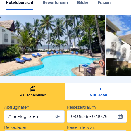
Hotelübersicht
Bewertungen
Bilder
Fragen
vom Hotelie
Pauschalreisen
Nur Hotel
Abflughafen
Reisezeitraum
Alle Flughäfen
09.08.26 - 07.10.26
Reisedauer
Reisende & Zi.