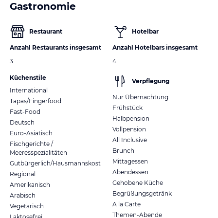
Gastronomie
Restaurant
Hotelbar
Anzahl Restaurants insgesamt
Anzahl Hotelbars insgesamt
3
4
Küchenstile
Verpflegung
International
Nur Übernachtung
Tapas/Fingerfood
Frühstück
Fast-Food
Halbpension
Deutsch
Vollpension
Euro-Asiatisch
All Inclusive
Fischgerichte /
Brunch
Meeresspezialitäten
Mittagessen
Gutbürgerlich/Hausmannskost
Abendessen
Regional
Gehobene Küche
Amerikanisch
Begrüßungsgetränk
Arabisch
A la Carte
Vegetarisch
Themen-Abende
Laktosefrei