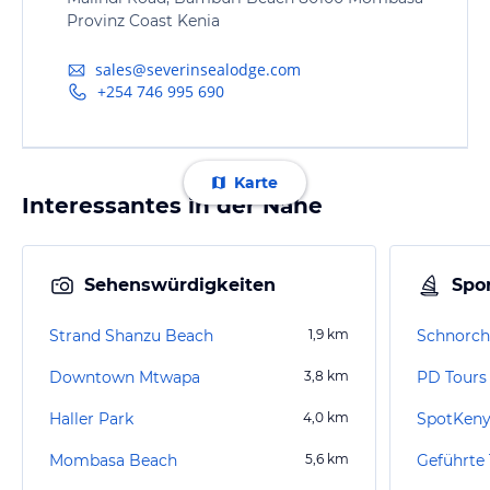
Provinz Coast Kenia
sales@severinsealodge.com
+254 746 995 690
Karte
Interessantes in der Nähe
Sehenswürdigkeiten
Spor
Strand Shanzu Beach
1,9
km
Schnorch
Downtown Mtwapa
3,8
km
PD Tours 
Haller Park
4,0
km
SpotKeny
Mombasa Beach
5,6
km