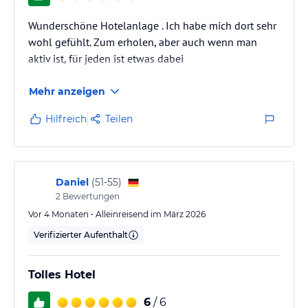
Tee-zubereitungsmöglichkeit, Balkon mit Meerblick. Für unsere
Gäste in der Royal Suite bieten wir einen Butler Service.
Wunderschöne Hotelanlage . Ich habe mich dort sehr
wohl gefühlt. Zum erholen, aber auch wenn man
Gastronomie im Hotel
aktiv ist, für jeden ist etwas dabei
Wir legen großen Wert darauf, unseren Gästen immer frische und
qualitativ hochwertige Speisen anzubieten. Unser Gemüse und
Mehr anzeigen
Obst stammt aus eigenem biologischem Anbau von unserer Seba
Farm. Wir setzen keine künstlichen Düngemittel ein.
Hilfreich
Teilen
Das Kisima Restaurant mit Meerblick und Terrasse ist für Sie beim
Frühstücksbüffet, Mittag- und Abendessen geöffnet. Unsere Dinner
variieren von à la carte-Menüs bis zu Themen-Büffet-Abenden.
Frühstück von 07:00 bis 10:00 Uhr, Mittagessen von 12:30 bis
Daniel
(
51-55
)
14:30 Uhr und Abendessen von 19:00 bis 21:00 Uhr.
2
Bewertungen
Vor 4 Monaten • Alleinreisend im März 2026
Das Safari Bistro befindet sich in der Nähe der Safari Bar und
Verifizierter Aufenthalt
bietet eine italienische Karte mit einer großen Auswahl an Pizza
und Pasta-Gerichte sowie Eis und Spezialitäten aus der Patisserie.
Geöffnet für Mittag- und Abendessen sowie für ein Langschläfer-
Tolles Hotel
Frühstück.
6
/ 6