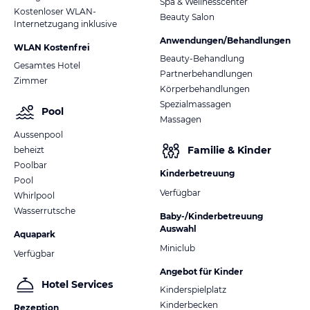
Spa & Wellnesscenter
Kostenloser WLAN-
Beauty Salon
Internetzugang inklusive
Anwendungen/Behandlungen
WLAN Kostenfrei
Beauty-Behandlung
Gesamtes Hotel
Partnerbehandlungen
Zimmer
Körperbehandlungen
Spezialmassagen
Pool
Massagen
Aussenpool
Familie & Kinder
beheizt
Poolbar
Kinderbetreuung
Pool
Verfügbar
Whirlpool
Wasserrutsche
Baby-/Kinderbetreuung
Auswahl
Aquapark
Miniclub
Verfügbar
Angebot für Kinder
Hotel Services
Kinderspielplatz
Kinderbecken
Rezeption