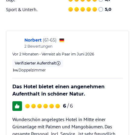
komfortablen, klimatisierten Minibus werden auf Wunsch gerne
Sport & Unterh.
5,0
von unserem Team organisiert.
Zimmer / Unterbringung im Hotel
Die Severin Sea Lodge verfügt über 188 Hotelzimmer, die sich in
Norbert
(
61-65
)
verschiedene Kategorien unterteilen: Superior Zimmer, Comfort
Bungalow, Deluxe Zimmer, Junior Suiten und Suiten.
2
Bewertungen
Vor 2 Monaten • Verreist als Paar im Juni 2026
Alle unsere Zimmer und Suiten bieten:
Verifizierter Aufenthalt
▪ Klimaanlage
Doppelzimmer
▪ Moskitonetz
▪ Antiallergie-Bettwaren
▪ Telefon und kostenlosen W-LAN Zugang
Das Hotel bietet einen angenehmen
▪ 1 Flasche Mineralwasser täglich pro Gast
Aufenthalt in schöner Natur.
▪ Haartrockner und Pflegeprodukte
▪ Zimmersafe
6
/ 6
▪ Schminktisch
▪ Zimmerservice und Weckdienst
Wunderschön angelegtes Hotel in Mitte einer
Grünanlage mit Palmen und Mangobäumen. Das
Superior Zimmer
gesamte Personal, incl. Service,. ist sehr freundlich