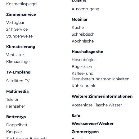
Zugang
Kosmetikspiegel
Aussenzugang
Zimmerservice
Mobiliar
Verfügbar
Küche
24h Service
Schreibtisch
Stundenweise
Kochnische
Klimatisierung
Haushaltsgeräte
Ventilator
Hosenbügler
Klimaanlage
Bügeleisen
TV-Empfang
Kaffee- und
Teezubereitungsmöglichkeiten
Satelliten-TV
Kühlschrank
Multimedia
Weitere Zimmerinformationen
Telefon
Kostenlose Flasche Wasser
Fernseher
Safe
Bettentyp
Weckservice/Wecker
Doppelbett
Kingsize
Zimmertypen
Zustellbares Babybett