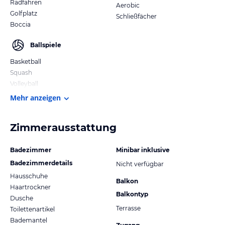
Radfahren
Aerobic
Golfplatz
Schließfächer
Boccia
Ballspiele
Basketball
Squash
Volleyball
Mehr anzeigen
Zimmerausstattung
Badezimmer
Minibar inklusive
Badezimmerdetails
Nicht verfügbar
Hausschuhe
Balkon
Haartrockner
Balkontyp
Dusche
Terrasse
Toilettenartikel
Bademantel