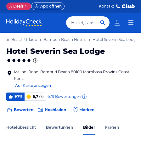
%
Deals
App öffnen
Kontakt
Hotel, Reiseziel
mburi Beach Urlaub
Bamburi Beach Hotels
Hotel Severin Sea Lodge
Hotel Severin Sea Lodge
Malindi Road, Bamburi Beach 80100 Mombasa Provinz Coast
Kenia
Auf Karte anzeigen
679
Bewertungen
97%
5,7
/ 6
Bewerten
Hochladen
Merken
Hotelübersicht
Bewertungen
Bilder
Fragen