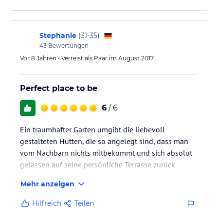
Stephanie
(
31-35
)
43
Bewertungen
Vor 8 Jahren • Verreist als Paar im August 2017
Perfect place to be
6
/ 6
Ein traumhafter Garten umgibt die liebevoll
gestalteten Hütten, die so angelegt sind, dass man
vom Nachbarn nichts mitbekommt und sich absolut
gelassen auf seine persönliche Terrasse zurück
ziehen kann. Die allgemeinen Räume sind gemütlich,
Mehr anzeigen
wenn nicht sogar romantisch. Wir haben den
Aufenthalt sehr genossen und würden jeder Zeit
Hilfreich
Teilen
wieder kommen. Besonders gut hat uns gefallen,