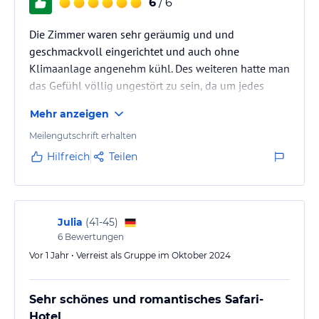
6
/ 6
Die Zimmer waren sehr geräumig und und
geschmackvoll eingerichtet und auch ohne
Klimaanlage angenehm kühl. Des weiteren hatte man
das Gefühl völlig ungestört zu sein, da um jedes
Wohnhaus ein Zaun und Hecken angelegt wurden.
Mehr anzeigen
Auch gab es eine Außenbadewanne.
Meilengutschrift erhalten
Hilfreich
Teilen
Julia
(
41-45
)
6
Bewertungen
Vor 1 Jahr • Verreist als Gruppe im Oktober 2024
Sehr schönes und romantisches Safari-
Hotel