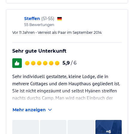
dass unser Fahrer das gleiche Essen genießen konnte
und ebenso zuvorkommend behandelt wurde wie
wir.
Steffen
(
51-55
)
55
Bewertungen
Vor 11 Jahren • Verreist als Paar im September 2014
Sehr gute Unterkunft
5,9
/ 6
Sehr individuell gestaltete, kleine Lodge, die in
mehrere Cottages und dem Haupthaus gegliedert ist.
Sie ist nicht eingezäumt und selbst Hyänen streifen
nachts durchs Camp. Man wird nach Einbruch der
Dunkelheit im Freien vom Servicepersonal begleitet.
Mehr anzeigen
Sehr gute Küche! Sehr freundliches Personal. Viele
Vogelarten kann man beobachten. Taschenlampe
wird ausgegeben. Nachts ist es sehr kalt. Es gibt aber
+
6
eine Wärmflasche ins Bett. Im Haupthaus wird der