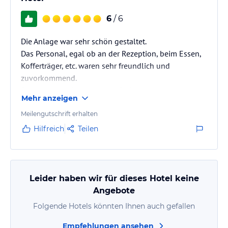
6
/ 6
Die Anlage war sehr schön gestaltet.
Das Personal, egal ob an der Rezeption, beim Essen,
Kofferträger, etc. waren sehr freundlich und
zuvorkommend.
Schön war auch die Aussen-Badewanne, welche man
Mehr anzeigen
nicht einsehen konnte.
Meilengutschrift erhalten
Hilfreich
Teilen
Leider haben wir für dieses Hotel keine
Angebote
Folgende Hotels könnten Ihnen auch gefallen
Empfehlungen ansehen