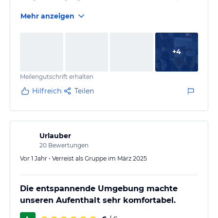
gepflegte Anlage. Sehr nette Angestellte und wirklich
Mehr anzeigen
tolles Ambiente. Zimmer sind sehr groß und sauber.
+
4
Meilengutschrift erhalten
Hilfreich
Teilen
Urlauber
20
Bewertungen
Vor 1 Jahr • Verreist als Gruppe im März 2025
Die entspannende Umgebung machte
unseren Aufenthalt sehr komfortabel.