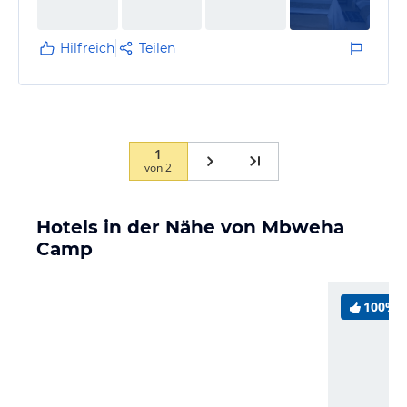
Kamin angezündet und es gibt gute Drinks. Sehr
angenehme Atmosphäre!…
Hilfreich
Teilen
1
von
2
Hotels in der Nähe von Mbweha
Camp
100%