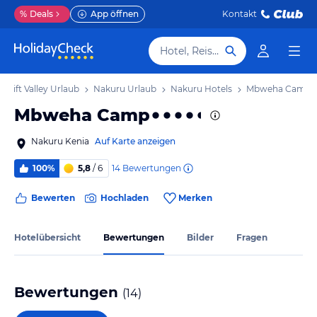
%
Deals
App öffnen
Kontakt
Hotel, Reiseziel
z Rift Valley Urlaub
Nakuru Urlaub
Nakuru Hotels
Mbweha Camp
Mbweha Camp
Nakuru Kenia
Auf Karte anzeigen
14
Bewertungen
100%
5,8
/ 6
Bewerten
Hochladen
Merken
Hotelübersicht
Bewertungen
Bilder
Fragen
Bewertungen
(
14
)