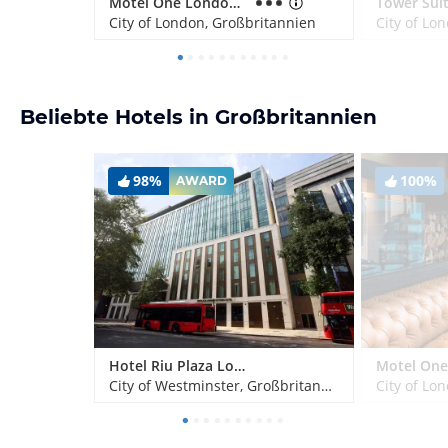
Motel One London-Tower Hill
City of London, Großbritannien
City of Lo
Beliebte Hotels in Großbritannien
98%
100%
AWARD
Hotel Riu Plaza London Victoria
City of Westminster, Großbritannien
City of Lo