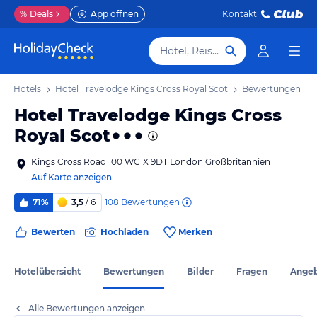
%
Deals
App öffnen
Kontakt
Hotel, Reiseziel
don Hotels
Hotel Travelodge Kings Cross Royal Scot
Bewertungen
Hotel Travelodge Kings Cross
Royal Scot
Kings Cross Road 100 WC1X 9DT London Großbritannien
Auf Karte anzeigen
108
Bewertungen
71%
3,5
/ 6
Bewerten
Hochladen
Merken
Hotelübersicht
Bewertungen
Bilder
Fragen
Ange
Alle Bewertungen anzeigen