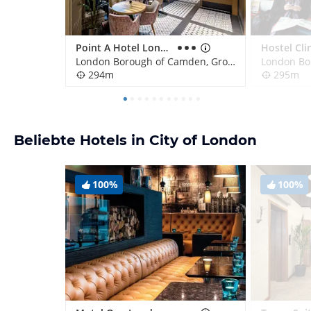
Point A Hotel London Kings Cross - St Pancras
Hostel Cli
London Borough of Camden, Großbritannien
294m
295m
Beliebte Hotels in City of London
100%
100%