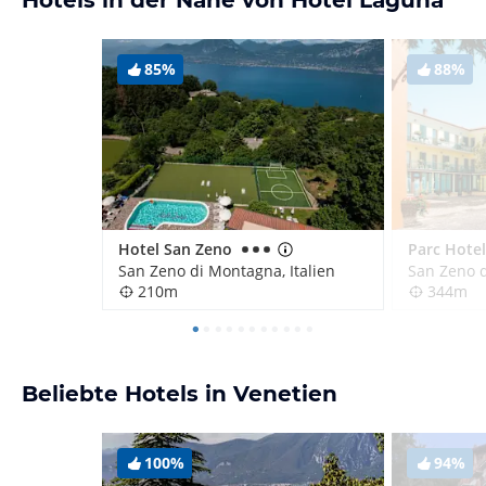
Hotels in der Nähe von Hotel Laguna
85%
88%
Hotel San Zeno
Parc Hotel
San Zeno di Montagna, Italien
San Zeno d
210m
344m
Beliebte Hotels in Venetien
100%
94%