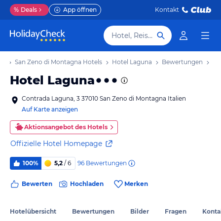
%
Deals
App öffnen
Kontakt
Hotel, Reiseziel
ub
San Zeno di Montagna Hotels
Hotel Laguna
Bewertungen
Hotel Laguna
Contrada Laguna, 3 37010 San Zeno di Montagna Italien
Auf Karte anzeigen
Aktionsangebot des Hotels
Offizielle Hotel Homepage
96
Bewertungen
100%
5,2
/ 6
Bewerten
Hochladen
Merken
Hotelübersicht
Bewertungen
Bilder
Fragen
Konta