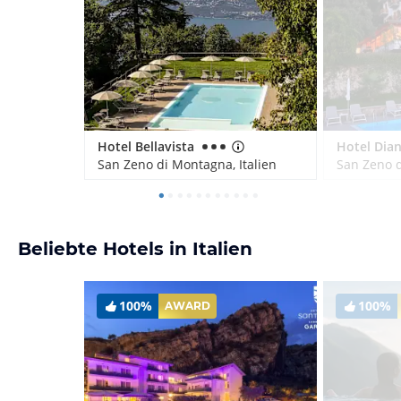
Hotel Bellavista
Hotel Dia
San Zeno di Montagna, Italien
San Zeno d
Beliebte Hotels in Italien
100%
100%
AWARD