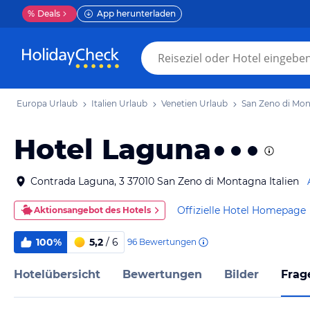
%
Deals
App herunterladen
Europa Urlaub
Italien Urlaub
Venetien Urlaub
San Zeno di Mo
Hotel Laguna
Contrada Laguna, 3 37010 San Zeno di Montagna Italien
Offizielle Hotel Homepage
Aktionsangebot des Hotels
100%
5,2
/ 6
96
Bewertungen
Hotelübersicht
Bewertungen
Bilder
Frag