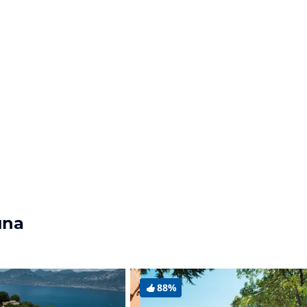
una
88%