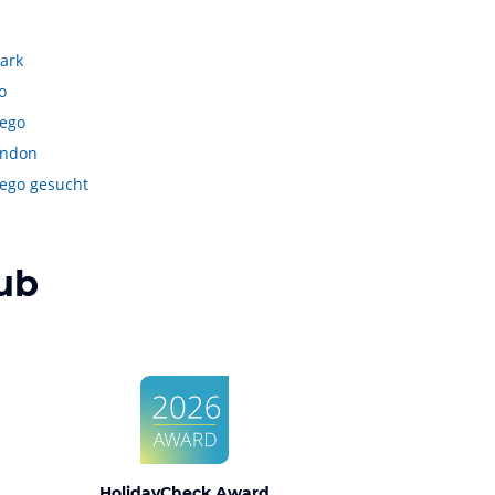
ark
o
iego
ondon
iego gesucht
ub
HolidayCheck Award