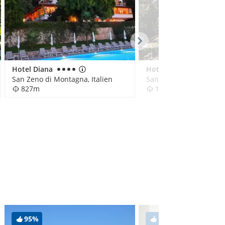
Hotel Diana
Hotel Bellavista
San Zeno di Montagna, Italien
San Zeno di Montagna, 
827m
1,1km
95%
100%