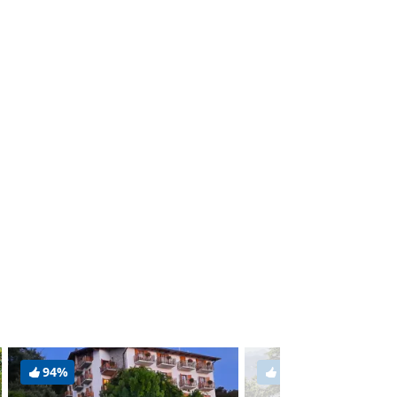
94%
100%