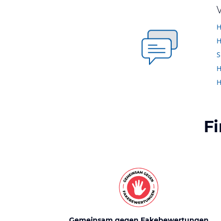
H
H
H
F
Gemeinsam gegen Fakebewertungen