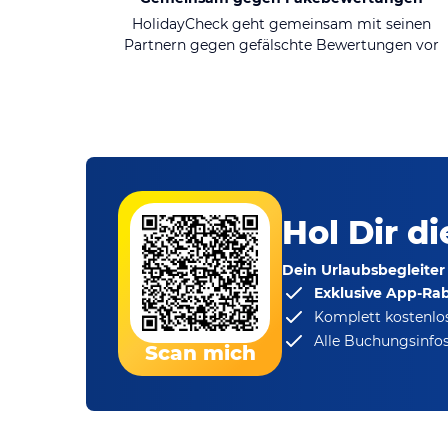
HolidayCheck geht gemeinsam mit seinen
Partnern gegen gefälschte Bewertungen vor
Hol Dir d
Dein Urlaubsbegleiter
Exklusive App-Ra
Komplett kostenlo
Alle Buchungsinfos
Scan mich