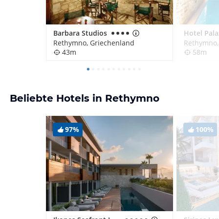
Barbara Studios
Rethymno, Griechenland
Rethymno,
43m
58m
Beliebte Hotels in Rethymno
97%
100%