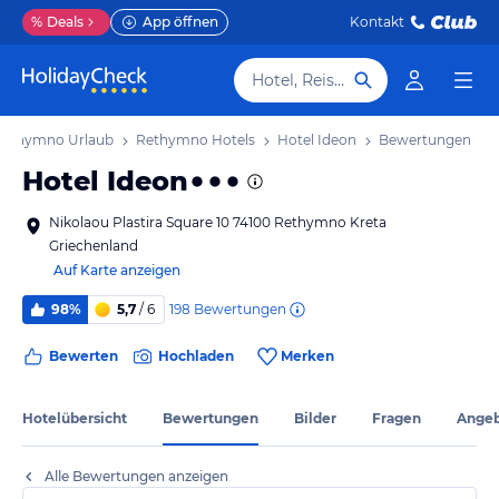
%
Deals
App öffnen
Kontakt
Hotel, Reiseziel
Rethymno Urlaub
Rethymno Hotels
Hotel Ideon
Bewertungen
Hotel Ideon
Nikolaou Plastira Square 10 74100 Rethymno Kreta
Griechenland
Auf Karte anzeigen
198
Bewertungen
98%
5,7
/ 6
Bewerten
Hochladen
Merken
Hotelübersicht
Bewertungen
Bilder
Fragen
Ange
Alle Bewertungen anzeigen