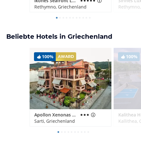
Ikones Seafront Luxury Suites
Rethymno, Griechenland
Rethymno,
Beliebte Hotels in Griechenland
100%
100%
AWARD
Apollon Xenonas Apparthotel
Sarti, Griechenland
Kallithea,