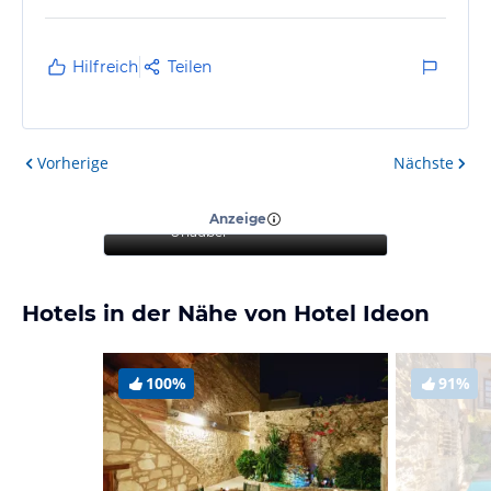
Hilfreich
Teilen
Vorherige
Nächste
“
Tolle Aussicht und
gemütlicher Aufenthalt am
Strand
”
Anzeige
Urlauber
Hotels in der Nähe von Hotel Ideon
100%
91%