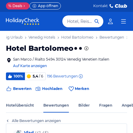
%
Deals
App öffnen
Kontakt
Hotel, Reiseziel
nedig Urlaub
Venedig Hotels
Hotel Bartolomeo
Bewertungen
Hotel Bartolomeo
San Marco / Rialto 5494 30124 Venedig Venetien Italien
Auf Karte anzeigen
196
Bewertungen
100%
5,4
/ 6
Bewerten
Hochladen
Merken
Hotelübersicht
Bewertungen
Bilder
Fragen
Ange
Alle Bewertungen anzeigen
Vlad
(
41-45
)