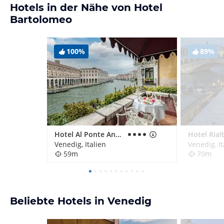
Hotels in der Nähe von Hotel
Bartolomeo
100%
89%
Hotel Al Ponte Antico
Hotel Rial
Venedig, Italien
Venedig, It
59m
70m
Beliebte Hotels in Venedig