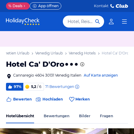
%
Deals
App öffnen
Kontakt
Hotel, Reiseziel
Venetien Urlaub
Venedig Urlaub
Venedig Hotels
Hotel Ca' D'Oro
Hotel Ca' D'Oro
Cannaregio 4604 30131 Venedig Italien
Auf Karte anzeigen
71
Bewertungen
97%
5,2
/ 6
Bewerten
Hochladen
Merken
Hotelübersicht
Bewertungen
Bilder
Fragen