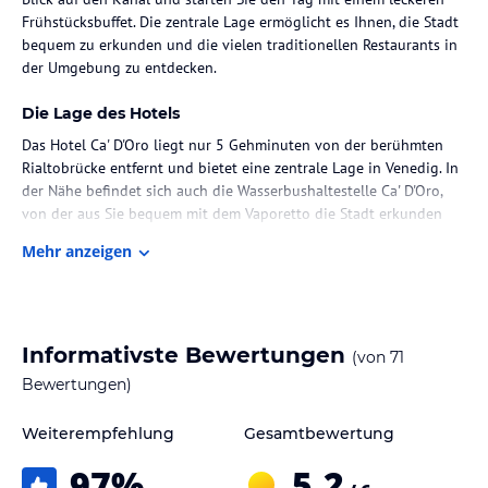
Frühstücksbuffet. Die zentrale Lage ermöglicht es Ihnen, die Stadt
bequem zu erkunden und die vielen traditionellen Restaurants in
der Umgebung zu entdecken.
Die Lage des Hotels
Das Hotel Ca' D'Oro liegt nur 5 Gehminuten von der berühmten
Rialtobrücke entfernt und bietet eine zentrale Lage in Venedig. In
der Nähe befindet sich auch die Wasserbushaltestelle Ca' D'Oro,
von der aus Sie bequem mit dem Vaporetto die Stadt erkunden
können. Das Hotel liegt im Viertel Cannaregio und bietet eine
Mehr anzeigen
ideale Ausgangsbasis, um die historische Stadt zu erkunden und
die Sehenswürdigkeiten zu besichtigen.
Zimmer / Unterbringung im Hotel
Informativste Bewertungen
(von
71
Das Hotel Ca' D'Oro verfügt über traditionell eingerichtete Zimmer,
die den Charme und die Atmosphäre Venedigs widerspiegeln. Die
Bewertungen)
klimatisierten Zimmer bieten Annehmlichkeiten wie eine Minibar,
Sat-TV und WLAN. Einige Zimmer bieten einen schönen Blick auf
Weiterempfehlung
Gesamtbewertung
den Kanal Rio di Ca' Dolce.
97
%
5,2