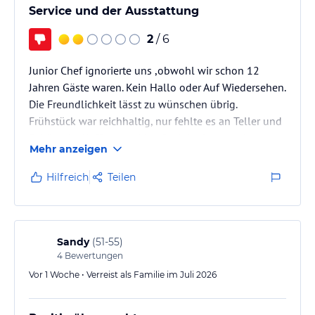
Service und der Ausstattung
2
/ 6
Junior Chef ignorierte uns ,obwohl wir schon 12
Jahren Gäste waren. Kein Hallo oder Auf Wiedersehen.
Die Freundlichkeit lässt zu wünschen übrig.
Frühstück war reichhaltig, nur fehlte es an Teller und
Schüsseln. Kaffeemaschine funktionierte auch an
Mehr anzeigen
manchen Tagen nicht. Da musste man halt ein Glas
kalte Milch trinken. An einem Abend wollten wir 4
Hilfreich
Teilen
mal einen Averna trinken, war auch nur mehr für
2Pers. Einer da. Die arme Bardame. Nächsten Tag
hatten sie wieder eine Flasche. Wir werden nicht mehr
kommen. Schade
Sandy
(
51-55
)
4
Bewertungen
Vor 1 Woche • Verreist als Familie im Juli 2026