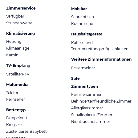
Zimmerservice
Mobiliar
Verfügbar
Schreibtisch
Stundenweise
Kochnische
Klimatisierung
Haushaltsgeräte
Heizung
Kaffee- und
Klimaanlage
Teezubereitungsmöglichkeiten
Kamin
Weitere Zimmerinformationen
TV-Empfang
Feuermelder
Satelliten-TV
Safe
Multimedia
Zimmertypen
Telefon
Familienzimmer
Fernseher
Behindertenfreundliche Zimmer
Allergikerzimmer
Bettentyp
Schallisolierte Zimmer
Doppelbett
Nichtraucherzimmer
Kingsize
Zustellbares Babybett