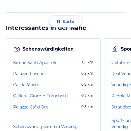
Karte
Interessantes in der Nähe
Sehenswürdigkeiten
Spor
Kirche Santi Apostoli
0,1
km
Geführte 
Palazzo Foscari
0,2
km
Real Vene
Ca' da Mosto
0,2
km
Venedig 
Galleria Giorgio Franchetti
0,2
km
People M
Palazzo Ca' d'Oro
0,3
km
Strandbe
Sport- un
Sehenswürdigkeiten in Venedig
Venedig