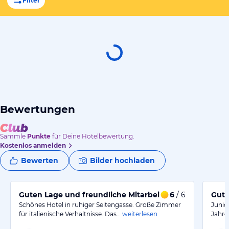
Filter
Bewertungen
Sammle
Punkte
für Deine Hotelbewertung.
Kostenlos anmelden
Bewerten
Bilder hochladen
Guten Lage und freundliche Mitarbeiter
6
/ 6
Gute
Schönes Hotel in ruhiger Seitengasse. Große Zimmer
Junio
für italienische Verhältnisse. Das…
weiterlesen
Jahre