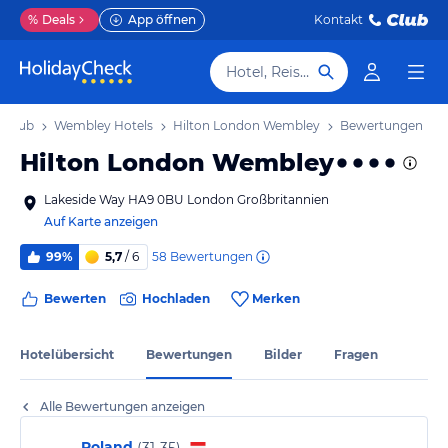
%
Deals
App öffnen
Kontakt
Hotel, Reiseziel
rlaub
Wembley Hotels
Hilton London Wembley
Bewertungen
Hilton London Wembley
Lakeside Way HA9 0BU London Großbritannien
Auf Karte anzeigen
58
Bewertungen
99%
5,7
/ 6
Bewerten
Hochladen
Merken
Hotelübersicht
Bewertungen
Bilder
Fragen
Alle Bewertungen anzeigen
Roland
(
31-35
)