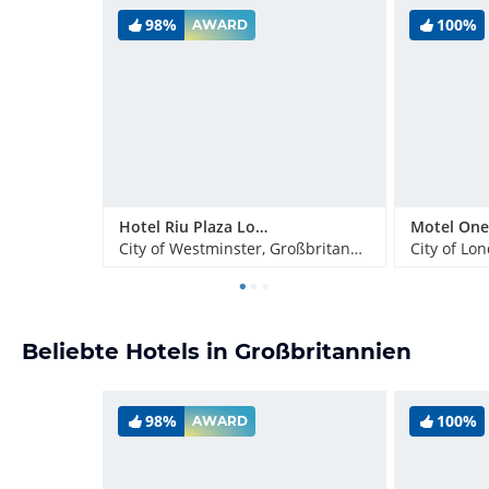
98%
100%
AWARD
Hotel Riu Plaza London Victoria
City of Westminster, Großbritannien
City of Lo
Beliebte Hotels in Großbritannien
98%
100%
AWARD