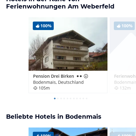
Ferienwohnungen Am Weberfeld
100%
100%
Pension Drei Birken
Bodenmais, Deutschland
Bodenmais
105m
132m
Beliebte Hotels in Bodenmais
100%
100%