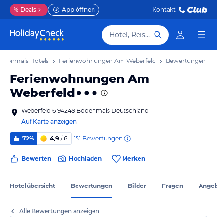
%
Deals
App öffnen
Kontakt
Hotel, Reiseziel
odenmais Hotels
Ferienwohnungen Am Weberfeld
Bewertungen
Ferienwohnungen Am
Weberfeld
Weberfeld 6 94249 Bodenmais Deutschland
Auf Karte anzeigen
151
Bewertungen
72%
4,9
/ 6
Bewerten
Hochladen
Merken
Hotelübersicht
Bewertungen
Bilder
Fragen
Ange
Alle Bewertungen anzeigen