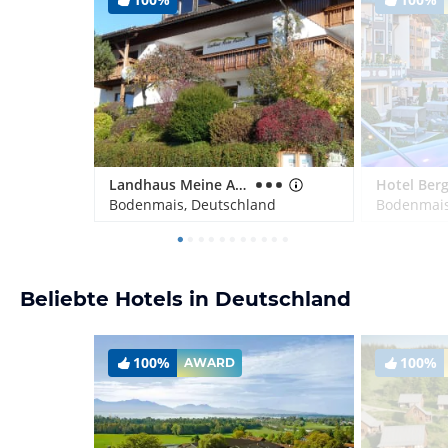
Landhaus Meine Auszeit
Bodenmais, Deutschland
Bodenmais
Beliebte Hotels in Deutschland
100%
100%
AWARD