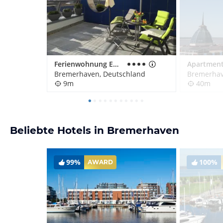
Ferienwohnung EMMA
Bremerhaven, Deutschland
Bremerhav
9m
40m
Beliebte Hotels in Bremerhaven
99%
100%
AWARD