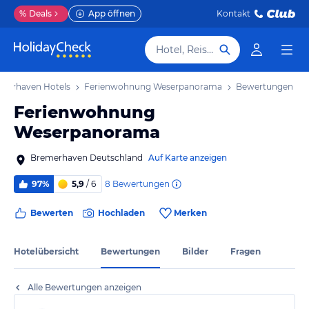
%
Deals
App öffnen
Kontakt
Hotel, Reiseziel
merhaven Hotels
Ferienwohnung Weserpanorama
Bewertungen
Ferienwohnung
Weserpanorama
Bremerhaven Deutschland
Auf Karte anzeigen
8
Bewertungen
97%
5,9
/ 6
Bewerten
Hochladen
Merken
Hotelübersicht
Bewertungen
Bilder
Fragen
Alle Bewertungen anzeigen