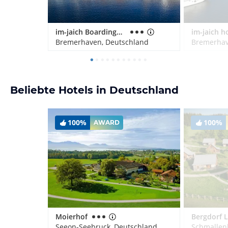
im-jaich Boardinghouse Bremerhaven
Bremerhaven, Deutschland
Bremerhav
Beliebte Hotels in Deutschland
100%
100%
AWARD
Moierhof
Seeon-Seebruck, Deutschland
Schmallen