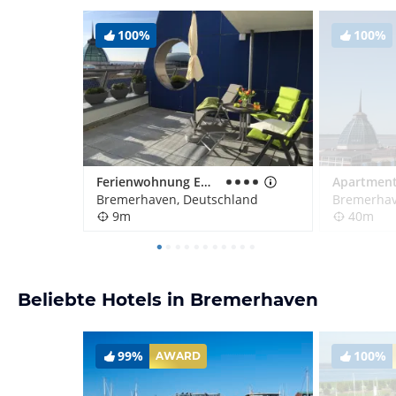
100%
100%
Ferienwohnung EMMA
Bremerhaven, Deutschland
Bremerhav
9m
40m
Beliebte Hotels in Bremerhaven
99%
100%
AWARD