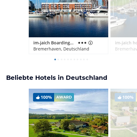
im-jaich Boardinghouse Bremerhaven
Bremerhaven, Deutschland
Bremerhav
Beliebte Hotels in Deutschland
100%
100%
AWARD