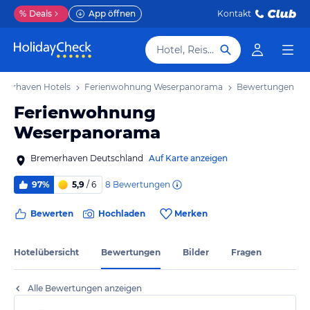
%
Deals
App öffnen
Kontakt
Hotel, Reiseziel
merhaven Hotels
Ferienwohnung Weserpanorama
Bewertungen
Ferienwohnung
Weserpanorama
Bremerhaven Deutschland
Auf Karte anzeigen
8
Bewertungen
97%
5,9
/ 6
Bewerten
Hochladen
Merken
Hotelübersicht
Bewertungen
Bilder
Fragen
Alle Bewertungen anzeigen