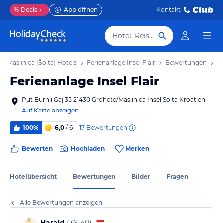
%
Deals
App öffnen
Kontakt
Hotel, Reiseziel
Maslinica [Šolta] Hotels
Ferienanlage Insel Flair
Bewertungen
Ferienanlage Insel Flair
Put Burnji Gaj 35 21430 Grohote/Maslinica Insel Solta Kroatien
Auf Karte anzeigen
17
Bewertungen
100%
6,0
/ 6
Bewerten
Hochladen
Merken
Hotelübersicht
Bewertungen
Bilder
Fragen
Alle Bewertungen anzeigen
Harald
(
36-40
)