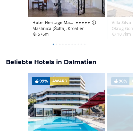
Hotel Heritage Martinis Marchi
Villa Silva
Maslinica [Šolta], Kroatien
Okrug Gorn
576m
10,7km
Beliebte Hotels in Dalmatien
99%
96%
AWARD