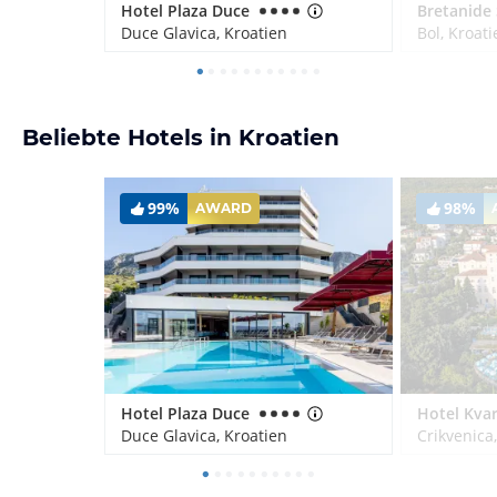
Hotel Plaza Duce
Duce Glavica, Kroatien
Bol, Kroati
Beliebte Hotels in Kroatien
99%
98%
AWARD
Hotel Plaza Duce
Duce Glavica, Kroatien
Crikvenica