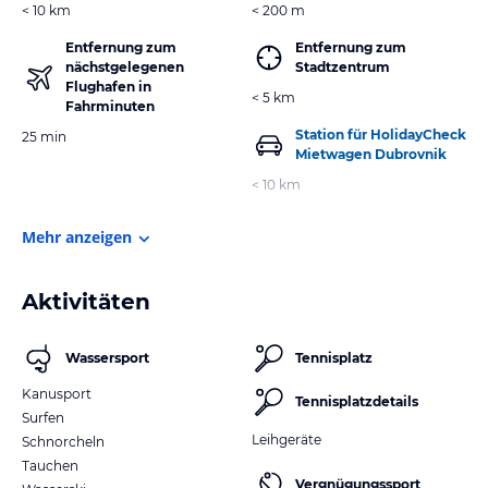
< 10 km
< 200 m
Entfernung zum
Entfernung zum
nächstgelegenen
Stadtzentrum
Flughafen in
< 5 km
Fahrminuten
Station für HolidayCheck
25 min
Mietwagen Dubrovnik
< 10 km
Mehr anzeigen
Aktivitäten
Wassersport
Tennisplatz
Kanusport
Tennisplatzdetails
Surfen
Leihgeräte
Schnorcheln
Tauchen
Vergnügungssport