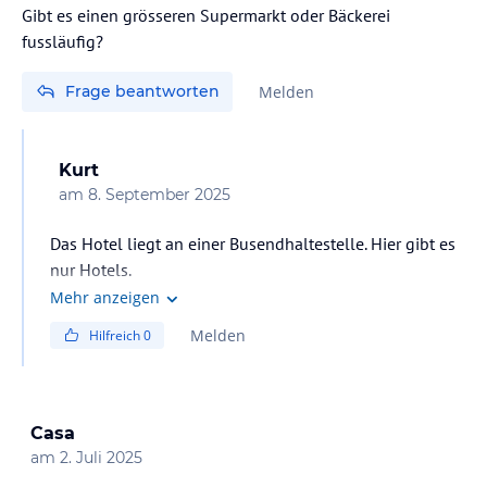
- Spezielle Sportprogramme 6-mal pro Woche
Gibt es einen grösseren Supermarkt oder Bäckerei
- Aqua
fussläufig?
- Outdoor
- Fitness
Frage beantworten
Melden
MUSIC & FUN
Das abendliche Music & Fun-Programm mit Live-Musik auf der
Hotelterrasse macht Ihren Urlaub noch entspannter und
Kurt
angenehmer (nur in der Hauptsaison).
am
8. September 2025
AUSSENPOOLS
Das Hotel liegt an einer Busendhaltestelle. Hier gibt es
- Neuer Infinity-Pool im Freien (135 m2)
nur Hotels.
- Infinity-Pool im Freien (220 m2)
Mehr anzeigen
- Sonnenliegen und -schirme
- Sonnenbadebereich in Meeresnähe
Melden
Hilfreich
0
- Duschen und Umkleidekabinen
- Badetücher
- Mezzino Snack Bar
- Komplettservice am Pool von April bis Oktober
Casa
am
2. Juli 2025
INNENPOOL
- Süßwasserpool (128 m2, max depth 1,35 m)