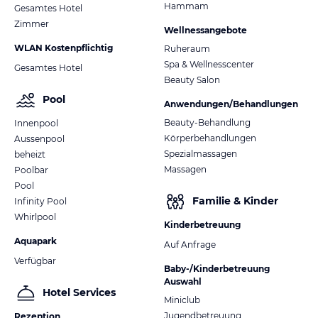
Hammam
Gesamtes Hotel
Zimmer
Wellnessangebote
WLAN Kostenpflichtig
Ruheraum
Spa & Wellnesscenter
Gesamtes Hotel
Beauty Salon
Pool
Anwendungen/Behandlungen
Beauty-Behandlung
Innenpool
Körperbehandlungen
Aussenpool
Spezialmassagen
beheizt
Massagen
Poolbar
Pool
Familie & Kinder
Infinity Pool
Whirlpool
Kinderbetreuung
Aquapark
Auf Anfrage
Verfügbar
Baby-/Kinderbetreuung
Auswahl
Hotel Services
Miniclub
Jugendbetreuung
Rezeption