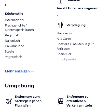
Hotelbar
1
Anzahl Hotelbars insgesamt
Küchenstile
2
International
Verpflegung
Fischgerichte /
Meeresspezialitäten
Halbpension
Regional
A la Carte
Italienisch
Spezielle Diät-Menüs (auf
Balkanküche
Anfrage)
Steaks
Snack Bar
Vegetarisch
Lunchpakete
Mehr anzeigen
Umgebung
Entfernung zum
Entfernung zu
nächstgelegenen
öffentlichen
Flughafen
Verkehrsmitteln