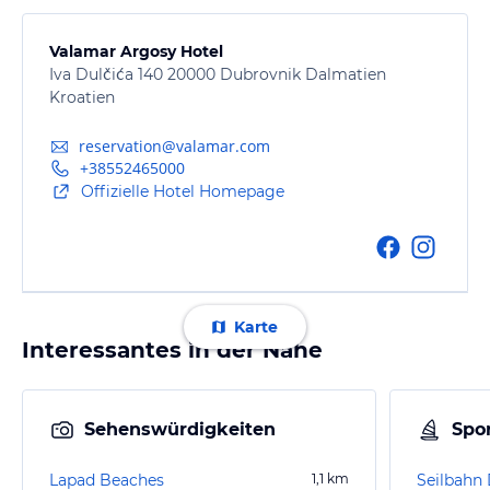
Valamar Argosy Hotel
Iva Dulčića 140 20000 Dubrovnik Dalmatien
Kroatien
reservation@valamar.com
+38552465000
Offizielle Hotel Homepage
Karte
Interessantes in der Nähe
Sehenswürdigkeiten
Spor
Lapad Beaches
1,1
km
Seilbahn