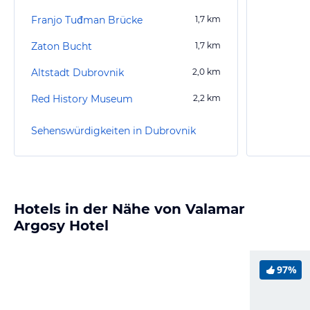
Franjo Tuđman Brücke
1,7
km
Zaton Bucht
1,7
km
Altstadt Dubrovnik
2,0
km
Red History Museum
2,2
km
Sehenswürdigkeiten in Dubrovnik
Hotels in der Nähe von Valamar
Argosy Hotel
97%