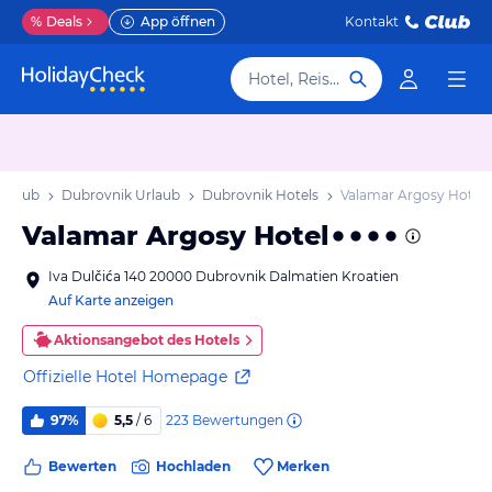
%
Deals
App öffnen
Kontakt
Hotel, Reiseziel
Urlaub
Dubrovnik Urlaub
Dubrovnik Hotels
Valamar Argosy Hotel
Valamar Argosy Hotel
Iva Dulčića 140 20000 Dubrovnik Dalmatien Kroatien
Auf Karte anzeigen
Aktionsangebot des Hotels
Offizielle Hotel Homepage
223
Bewertungen
97%
5,5
/ 6
Bewerten
Hochladen
Merken