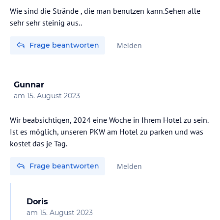
- Wassertemperatur 28 °C
Wie sind die Strände , die man benutzen kann.Sehen alle
- Liegestühle
sehr sehr steinig aus..
- Duschen / Umkleidekabinen
Frage beantworten
Melden
Sonstige Einrichtungen und Services
Das Valamar Argosy Hotel bietet seinen Gästen:
Gunnar
- Hotel in paradiesischer Lage auf der Halbinsel Babin Kuk
am
15. August 2023
- Vollständig renoviert
- Nahe der historischen Altstadt Dubrovniks
- Buffetrestaurant
Wir beabsichtigen, 2024 eine Woche in Ihrem Hotel zu sein.
- 24h-Sicherheitsdienst
Ist es möglich, unseren PKW am Hotel zu parken und was
- 24h-Rezeption
kostet das je Tag.
- Kostenloses WiFi
- Kostenloses Parken
Frage beantworten
Melden
Hinweis:
Allgemeine und unverbindliche
Hoteliers-/Veranstalter-/Kataloginformationen. Alle Angaben
ohne Gewähr und ohne Prüfung durch HolidayCheck. Bitte
Doris
lies vor der Buchung die verbindlichen
Angebotsdetails
des
am
15. August 2023
jeweiligen Veranstalters.