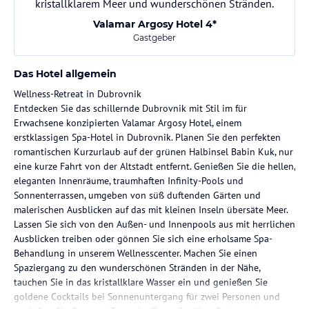
kristallklarem Meer und wunderschönen Stränden.
Valamar Argosy Hotel 4*
Gastgeber
Das Hotel allgemein
Wellness-Retreat in Dubrovnik
Entdecken Sie das schillernde Dubrovnik mit Stil im für
Erwachsene konzipierten Valamar Argosy Hotel, einem
erstklassigen Spa-Hotel in Dubrovnik. Planen Sie den perfekten
romantischen Kurzurlaub auf der grünen Halbinsel Babin Kuk, nur
eine kurze Fahrt von der Altstadt entfernt. Genießen Sie die hellen,
eleganten Innenräume, traumhaften Infinity-Pools und
Sonnenterrassen, umgeben von süß duftenden Gärten und
malerischen Ausblicken auf das mit kleinen Inseln übersäte Meer.
Lassen Sie sich von den Außen- und Innenpools aus mit herrlichen
Ausblicken treiben oder gönnen Sie sich eine erholsame Spa-
Behandlung in unserem Wellnesscenter. Machen Sie einen
Spaziergang zu den wunderschönen Stränden in der Nähe,
tauchen Sie in das kristallklare Wasser ein und genießen Sie
goldene Cocktails bei Sonnenuntergang für zwei Personen und