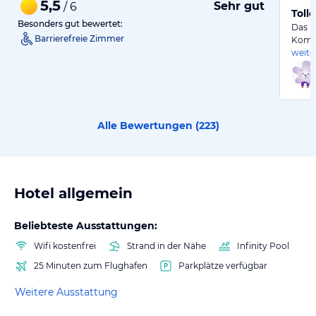
5,5
Sehr gut
/ 6
Toll
Besonders gut bewertet:
Das H
Barrierefreie Zimmer
Komfo
weite
Alle Bewertungen (
223
)
Hotel allgemein
Beliebteste Ausstattungen:
Wifi kostenfrei
Strand in der Nähe
Infinity Pool
25 Minuten zum Flughafen
Parkplätze verfügbar
Weitere Ausstattung