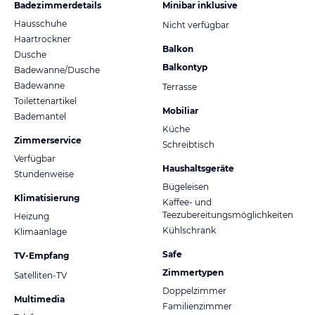
Badezimmerdetails
Minibar inklusive
Hausschuhe
Nicht verfügbar
Haartrockner
Balkon
Dusche
Balkontyp
Badewanne/Dusche
Badewanne
Terrasse
Toilettenartikel
Mobiliar
Bademantel
Küche
Zimmerservice
Schreibtisch
Verfügbar
Haushaltsgeräte
Stundenweise
Bügeleisen
Klimatisierung
Kaffee- und
Teezubereitungsmöglichkeiten
Heizung
Kühlschrank
Klimaanlage
Safe
TV-Empfang
Zimmertypen
Satelliten-TV
Doppelzimmer
Multimedia
Familienzimmer