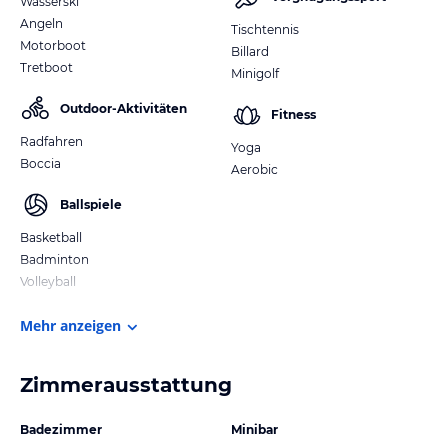
Wasserski
Angeln
Tischtennis
Motorboot
Billard
Tretboot
Minigolf
Outdoor-Aktivitäten
Fitness
Radfahren
Yoga
Boccia
Aerobic
Ballspiele
Basketball
Badminton
Volleyball
Mehr anzeigen
Zimmerausstattung
Badezimmer
Minibar