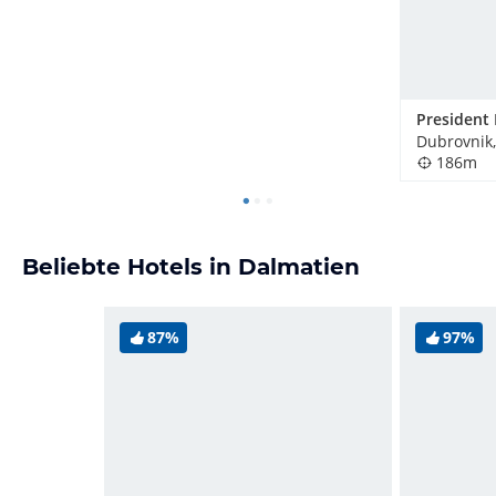
Dubrovnik,
186m
Beliebte Hotels in Dalmatien
87%
97%