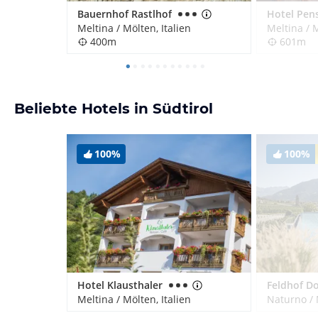
Bauernhof Rastlhof
Meltina / Mölten, Italien
Meltina / M
400m
601m
Beliebte Hotels in Südtirol
100%
100%
Hotel Klausthaler
Meltina / Mölten, Italien
Naturno / 