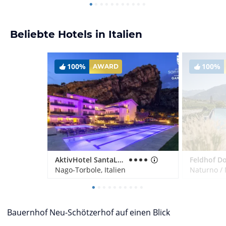
Beliebte Hotels in Italien
100%
100%
AWARD
AktivHotel SantaLucia
Nago-Torbole, Italien
Naturno / 
Bauernhof Neu-Schötzerhof auf einen Blick