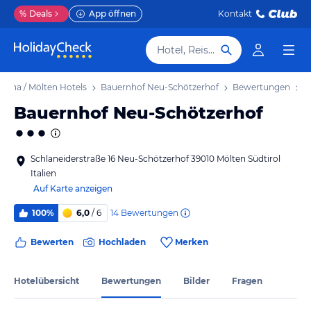
%
Deals
App öffnen
Kontakt
Hotel, Reiseziel
ltina / Mölten Hotels
Bauernhof Neu-Schötzerhof
Bewertungen
Bauernhof Neu-Schötzerhof
Schlaneiderstraße 16 Neu-Schötzerhof 39010 Mölten Südtirol
Italien
Auf Karte anzeigen
14
Bewertungen
100%
6,0
/ 6
Bewerten
Hochladen
Merken
Hotelübersicht
Bewertungen
Bilder
Fragen