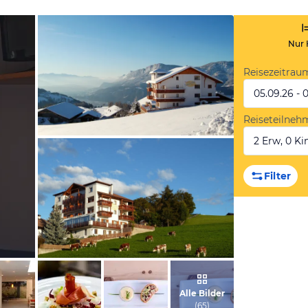
Nur 
Reisezeitrau
05.09.26 - 
Reiseteilneh
2 Erw, 0 Kin
vom Hotelier, Oktober 2012
Filter
vom Hotelier, Januar 2018
Alle Bilder
(
65
)