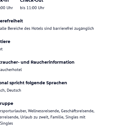
k-In
Check-Out
:00 Uhr
bis 11:00 Uhr
erefreiheit
 alle Bereiche des Hotels sind barrierefrei zugänglich
tiere
bt
traucher- und Raucherinformation
raucherhotel
onal spricht folgende Sprachen
sch, Deutsch
gruppe
rsporturlauber, Wellnessreisende, Geschäftsreisende,
rreisende, Urlaub zu zweit, Familie, Singles mit
 Singles