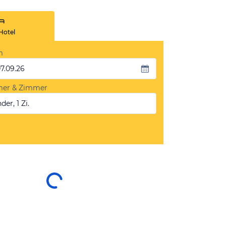
Hotel
m
07.09.26
mer & Zimmer
der, 1 Zi.