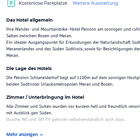
Kostenlose Parkplätze
Weitere Ausstattung
Das Hotel allgemein
Ihre Wander- und Mountainbike- Hotel Pension am sonnigen und ruh
Salten zwischen Bozen und Meran.
Ein idealer Ausgangspunkt für Erkundungen der Naturlandschaft Südt
Meranerlandes und des Süden Südtirols, sowie für Besichtigungen de
Meran.
Die Lage des Hotels
Die Pension Schlaneiderhof liegt auf 1100m auf dem sonnigen Hochp
beiden Südtiroler Urlaubsmetropolen Meran und Bozen.
Zimmer / Unterbringung im Hotel
Alle Zimmer und Suiten wurden vor kurzem hell und freundlich renov
mit Ausblick gen Süden.
Dusche, WC und SAT-TV gehören selbstverständlich auch dazu.
Gastronomie im Hotel
Mehr anzeigen