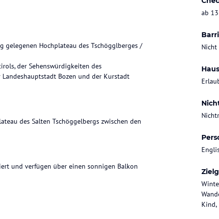
Chec
ab 13
Barri
ig gelegenen Hochplateau des Tschögglberges /
Nicht
irols, der Sehenswürdigkeiten des
Haus
r Landeshauptstadt Bozen und der Kurstadt
Erlau
Nich
Nicht
lateau des Salten Tschöggelbergs zwischen den
Pers
Engli
iert und verfügen über einen sonnigen Balkon
Ziel
Winte
Wande
Kind,