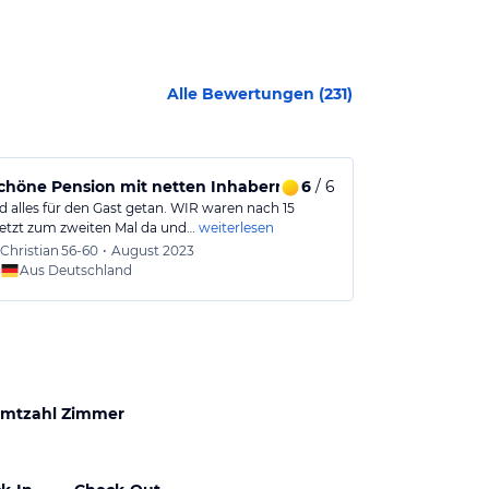
Alle Bewertungen (
231
)
chöne Pension mit netten Inhabern
6
/ 6
Lange nicht
d alles für den Gast getan. WIR waren nach 15
Wir waren jetzt
jetzt zum zweiten Mal da und…
weiterlesen
Schlaneiderhof
Christian
56-60
•
August 2023
Bernd
Aus Deutschland
Aus
mtzahl Zimmer