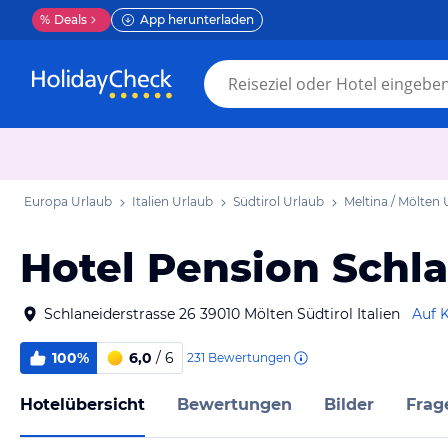
%
Deals
App herunterladen
Europa Urlaub
Italien Urlaub
Südtirol Urlaub
Meltina / Mölten 
Hotel Pension Schl
Schlaneiderstrasse 26 39010 Mölten Südtirol Italien
Auf 
100%
6,0
/ 6
231
Bewertungen
Hotelübersicht
Bewertungen
Bilder
Frag