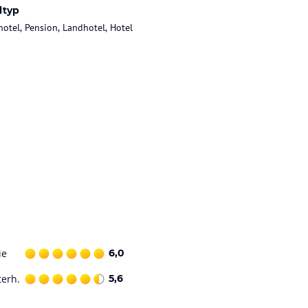
ltyp
hotel, Pension, Landhotel, Hotel
ie
6,0
terh.
5,6