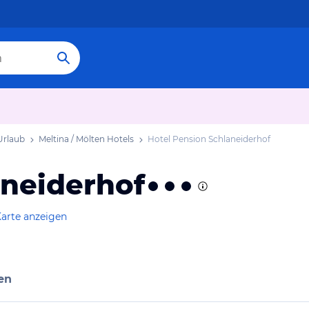
Urlaub
Meltina / Mölten Hotels
Hotel Pension Schlaneiderhof
aneiderhof
Karte anzeigen
en