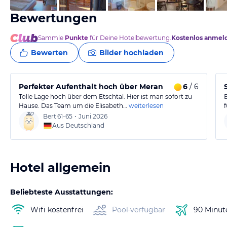
Bewertungen
Sammle
Punkte
für Deine Hotelbewertung.
Kostenlos anmel
Bewerten
Bilder hochladen
Perfekter Aufenthalt hoch über Meran
6
/ 6
Tolle Lage hoch über dem Etschtal. Hier ist man sofort zu
Hause. Das Team um die Elisabeth…
weiterlesen
Bert
61-65
•
Juni 2026
Aus Deutschland
Hotel allgemein
Beliebteste Ausstattungen:
Wifi kostenfrei
Pool verfügbar
90 Minut