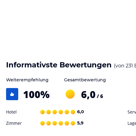
Wir bieten Ihnen ein Frühstücksbuffet mit hausgemachten Marmeladen, 
Früchten sowie einer Wurst- und Käseplatte.
Zum Abendessen servieren wir Gerichte der traditionellen Südtiroler 
Seit 7 Jahren kochen wir auch glutenfrei.
Hinweis:
Allgemeine und unverbindliche Hoteliers-/Veranstalter-/K
Gewähr und ohne Prüfung durch HolidayCheck. Bitte lies vor der B
jeweiligen Veranstalters.
Informativste Bewertungen
(von
231
Weiterempfehlung
Gesamtbewertung
100
%
6,0
/ 6
Hotel
6,0
Serv
Zimmer
5,9
Lag