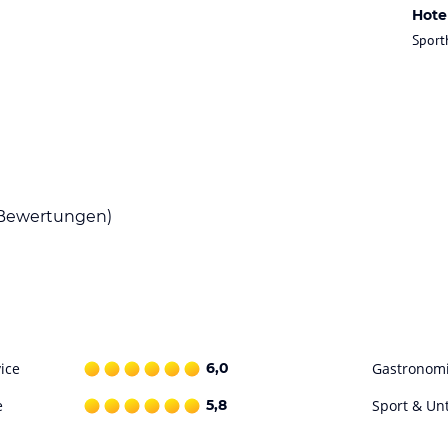
frischen Brötchen, Müsli, Joghurt, frischen
Hote
Sport
und italienischen Küche.
ataloginformationen. Alle Angaben ohne
uchung die verbindlichen
Angebotsdetails
des
Bewertungen)
ice
6,0
Gastronom
e
5,8
Sport & Un