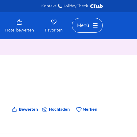
Kontakt
HolidayCheck 
Menü
Hotel bewerten
Favoriten
Bewerten
Hochladen
Merken