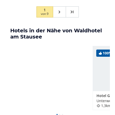
1
von
9
Hotels in der Nähe von Waldhotel
am Stausee
100%
Unterwell
1,3km