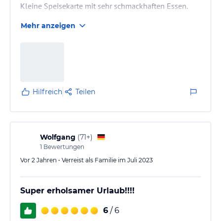
Kleine Speisekarte mit sehr schmackhaften Essen.
Sehr umfangreiches Frühstück. Kostenlose Parkplätze.
Mehr anzeigen
Sehr gute Matratzen. Saubere Zimmer und Bad.
Hilfreich
Teilen
Wolfgang
(
71+
)
1
Bewertungen
Vor 2 Jahren • Verreist als Familie im Juli 2023
Super erholsamer Urlaub!!!!
6
/ 6