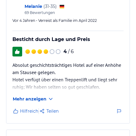
Melanie
(
31-35
)
69
Bewertungen
Vor 4 Jahren • Verreist als Familie im April 2022
Besticht durch Lage und Preis
4
/ 6
Absolut geschichtsträchtiges Hotel auf einer Anhöhe
am Stausee gelegen.
Hotel verfügt über einen Treppenlift und liegt sehr
ruhig; Wir haben selten so gut geschlafen.
Im Eingang roch es leider recht muffig.
Mehr anzeigen
Der Pro-Kopf-Preis liegt im EZ und DZ preislich gleich,
was wir lobend hervorheben möchten.
Hilfreich
Teilen