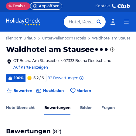
%
Deals
App öffnen
Kontakt
Hotel, Reiseziel
rwellenborn Urlaub
Unterwellenborn Hotels
Waldhotel am Stausee
Waldhotel am Stausee
OT Bucha Am Stauseeblick 07333 Bucha Deutschland
Auf Karte anzeigen
82
Bewertungen
100%
5,2
/ 6
Bewerten
Hochladen
Merken
Hotelübersicht
Bewertungen
Bilder
Fragen
Bewertungen
(
82
)