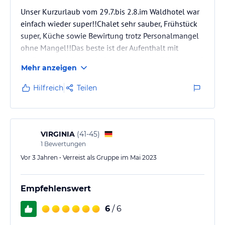
Unser Kurzurlaub vom 29.7.bis 2.8.im Waldhotel war
einfach wieder super!!Chalet sehr sauber, Frühstück
super, Küche sowie Bewirtung trotz Personalmangel
ohne Mangel!!Das beste ist der Aufenthalt mit
schönem Ausblick und ein paar leckeren Pilschen auf
Mehr anzeigen
der Terrasse!! Die Müller's aus Füssen im Allgäu
wünschen bis zum nächsten mal gute Auslastung!!
Hilfreich
Teilen
Tschüss Waldhotel!!
VIRGINIA
(
41-45
)
1
Bewertungen
Vor 3 Jahren • Verreist als Gruppe im Mai 2023
Empfehlenswert
6
/ 6