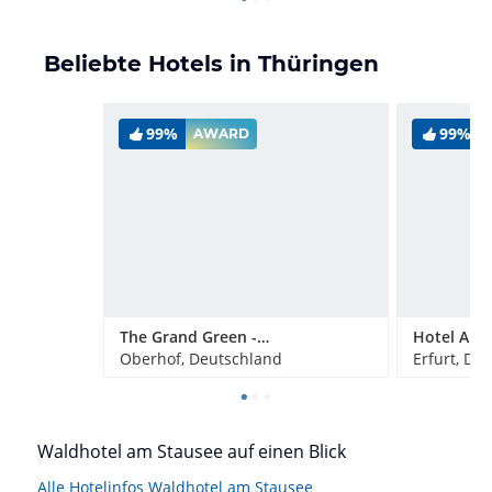
Beliebte Hotels in Thüringen
99%
99%
AWARD
The Grand Green - Familux Resort
Hotel Am 
Oberhof, Deutschland
Erfurt, De
Waldhotel am Stausee auf einen Blick
Alle Hotelinfos Waldhotel am Stausee