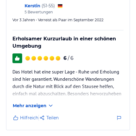
Kerstin
(
51-55
)
5
Bewertungen
Vor 3 Jahren • Verreist als Paar im September 2022
Erholsamer Kurzurlaub in einer schönen
Umgebung
6
/ 6
Das Hotel hat eine super Lage - Ruhe und Erholung
sind hier garantiert. Wunderschöne Wanderungen
durch die Natur mit Blick auf den Stausee helfen,
einfach mal abzuschalten. Besonders hervorzuheben
ist das freundliche Personal, die gute Küche und die
Mehr anzeigen
saubere Unterkunft.
Hilfreich
Teilen