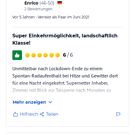
Enrico
(
46-50
)
2
Bewertungen
Vor 5 Jahren • Verreist als Paar im Juni 2021
Super Einkehrmöglichkeit, landschaftlich
Klasse!
6
/ 6
Unmittelbar nach Lockdown-Ende zu einem
Spontan-Radaufenthalt bei Hitze und Gewitter dort
für eine Nacht eingekehrt. Supernetter Inhaber,
Zimmer mit Blick zur Talsperre nach Monaten zu
Hause ein Traum. Essen sehr gut, Frühstück vorm
Mehr anzeigen
Weiterradeln umfangreich und lecker!
Hilfreich
Teilen