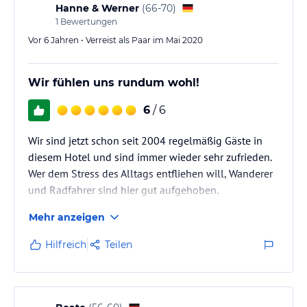
Hanne & Werner
(
66-70
)
1
Bewertungen
Vor 6 Jahren • Verreist als Paar im Mai 2020
Wir fühlen uns rundum wohl!
6
/ 6
Wir sind jetzt schon seit 2004 regelmäßig Gäste in
diesem Hotel und sind immer wieder sehr zufrieden.
Wer dem Stress des Alltags entfliehen will, Wanderer
und Radfahrer sind hier gut aufgehoben.
Essen ist abwechslungsreich (Frühstücksbuffet- z.Z.
Mehr anzeigen
wegen Corona eingeschränkt, aber trotzdem fast alles
möglich; Mittag- oder Abendessen: Auswahl ist gut
Hilfreich
Teilen
auf Wünsche wird eingegangen.)
Service und Zimmer sind gut. Gute Lage des Hotels
am Rande des Waldes und fußläufig der Stausees.
Das Personal ist freundlich und…