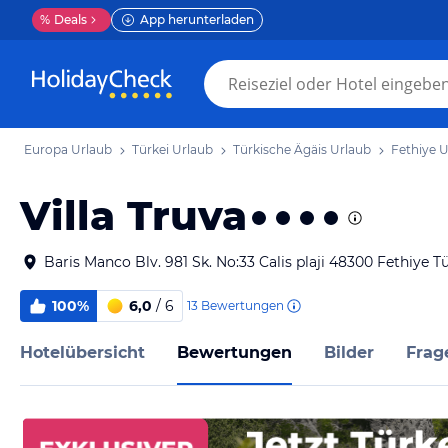
%
Deals
App herunterladen
Europa Urlaub
Türkei Urlaub
Türkische Ägäis Urlaub
Fethiye 
Villa Truva
Baris Manco Blv. 981 Sk. No:33 Calis plaji 48300 Fethiye T
100%
6,0
/ 6
13
Bewertungen
Hotelübersicht
Bewertungen
Bilder
Frag