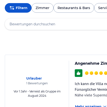
Filtern
Zimmer
Restaurants & Bars
Serv
Angenehme Zimm
Urlauber
Ich kann die Villa 
1
Bewertungen
Fürsorglicher Vermi
Vor 1 Jahr • Verreist als Gruppe im
Nähe viele Supermär
August 2024
Mehr anzeigen