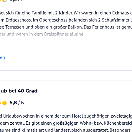
et sich für eine Familie mit 2 Kinder. Wir waren in einen Eckhau
m Erdgeschoss. Im Obergeschoss befanden sich 2 Schlafzimmer u
e Terrassen und oben ein großer Balkon. Das Ferienhaus ist gemüt
ber und waren in dem Dreispänner alleine.
konnte mitbenutzt werden.
lte man sich eine holiday-karte kaufen. Kostet 5 Euro und man k
len
aub bei 40 Grad
5,8
/ 6
ei Urlaubswochen in einem der zum Hotel zugehörigen zweietagige
zdem zentral. Es gibt einen großzügigen Wohn- bzw. Küchenbereic
 Räume sind klimatisiert und landestypisch ausgestattet. Besonders