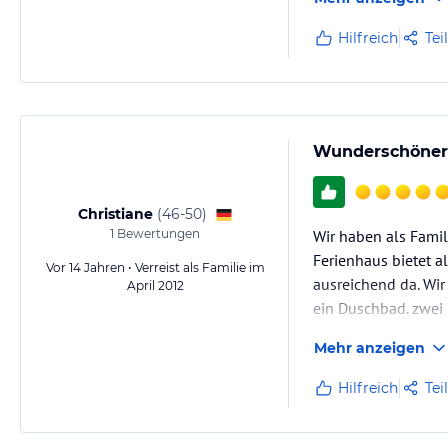
Hilfreich
Tei
Wunderschöner
Christiane
(
46-50
)
1
Bewertungen
Wir haben als Famil
Ferienhaus bietet a
Vor 14 Jahren • Verreist als Familie im
ausreichend da. Wir
April 2012
ein Duschbad. zwei
laden zwei Terasse
Mehr anzeigen
Hilfreich
Tei