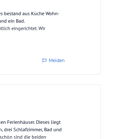
s es bestand aus Küche Wohn-
nd ein Bad.
lich eingerichtet. Wir
ann ca. 50 Minuten…
Melden
n Ferienhäuser. Dieses liegt
h, drei Schlafzimmer, Bad und
 schön sind die beiden