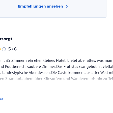
Empfehlungen ansehen
sorgt
5
/ 6
 mit 35 Zimmern ein eher kleines Hotel, bietet aber alles, was man
nd Poolbereich, saubere Zimmer. Das Frühstücksangebot ist vielfäl
s landestypische Abendessen. Die Gäste kommen aus aller Welt mi
nen Strandurlaubern über Kitesurfern und Wanderern bis hin zu Te
len