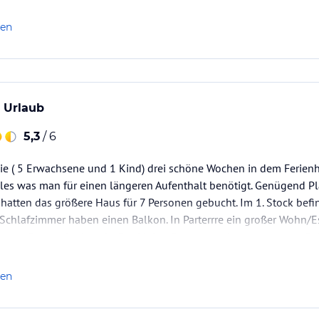
len
 Urlaub
5,3
/ 6
ie ( 5 Erwachsene und 1 Kind) drei schöne Wochen in dem Ferienh
lles was man für einen längeren Aufenthalt benötigt. Genügend Pla
 hatten das größere Haus für 7 Personen gebucht. Im 1. Stock bef
 Schlafzimmer haben einen Balkon. In Parterrre ein großer Wohn/
n zum Sonnenbaden ein. Der kleine Garten wurde von unserem S
len