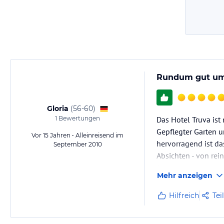
Rundum gut um
Gloria
(
56-60
)
1
Bewertungen
Das Hotel Truva ist
Gepflegter Garten u
Vor 15 Jahren • Alleinreisend im
hervorragend ist da
September 2010
Absichten - von rei
Radrennen.
Mehr anzeigen
Hilfreich
Tei