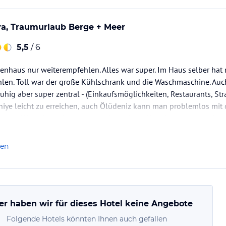
va, Traumurlaub Berge + Meer
5,5
/ 6
enhaus nur weiterempfehlen. Alles war super. Im Haus selber hat
hlen. Toll war der große Kühlschrank und die Waschmaschine. Auc
uhig aber super zentral - (Einkaufsmöglichkeiten, Restaurants, Str
hiye leicht zu erreichen, auch Ölüdeniz kann man problemlos mit
thiye). Wir haben einen traumhaft schönen Urlaub dort verbracht.
len
er haben wir für dieses Hotel keine Angebote
Folgende Hotels könnten Ihnen auch gefallen