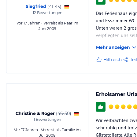
Siegfried
(
41-45
)
Das Ferienhaus eign
12
Bewertungen
und Esszimmer WC i
Vor 17 Jahren • Verreist als Paar im
Unten waren 2 gross
Juni 2009
verpflegten uns sel
Der Pool im Hotel 
Mehr anzeigen
Zum telefoniern sol
Hilfreich
Tei
Erholsamer Url
Christine & Roger
(
46-50
)
1
Bewertungen
Wir verbrachten zw
sehr ruhig und trot
Vor 17 Jahren • Verreist als Familie im
Gästetoilette. Alle
Juli 2008