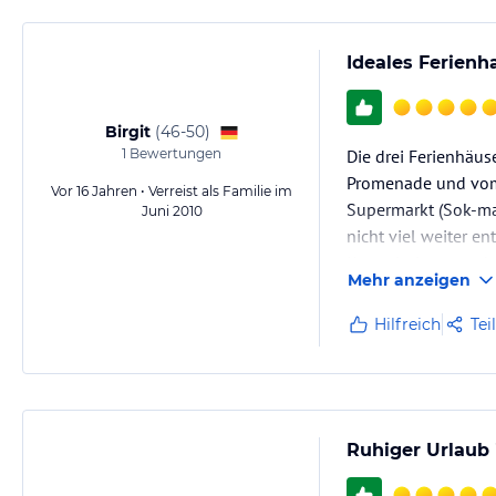
Ideales Ferienh
Birgit
(
46-50
)
1
Bewertungen
Die drei Ferienhäus
Promenade und vom S
Vor 16 Jahren • Verreist als Familie im
Supermarkt (Sok-mar
Juni 2010
nicht viel weiter e
Kommission tausche
Mehr anzeigen
Hilfreich
Tei
Ruhiger Urlaub