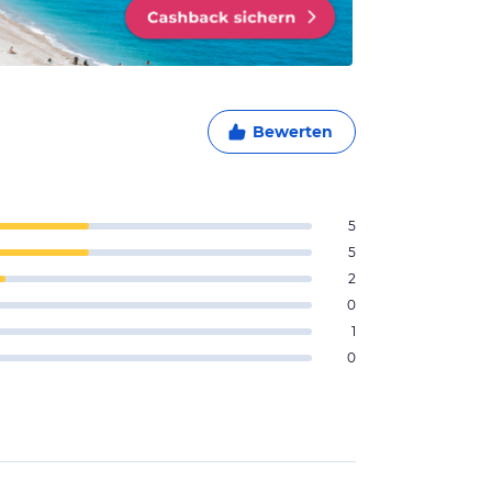
Bewerten
5
5
2
0
1
0