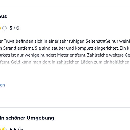
aus
5
/ 6
er Truva befinden sich in einer sehr ruhigen Seitenstraße nur we
trand entfernt. Sie sind sauber und komplett eingerichtet. Ein k
ket) ist nur wenige hundert Meter entfernt. Zahlreiche weitere G
ntfernt. Geld kann man dort in zahlreichen Läden zum einheitlich
n. Kleinbusse und Wassertaxen fahren zum ca. 5 km entfernten F
len
 in schöner Umgebung
5,5
/ 6