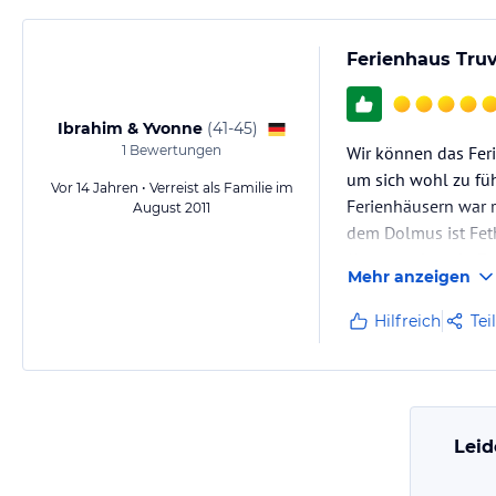
Ferienhaus Tru
Ibrahim & Yvonne
(
41-45
)
1
Bewertungen
Wir können das Feri
um sich wohl zu fü
Vor 14 Jahren • Verreist als Familie im
Ferienhäusern war r
August 2011
dem Dolmus ist Fet
(1x umsteigen in Fe
Mehr anzeigen
Hilfreich
Tei
Leid