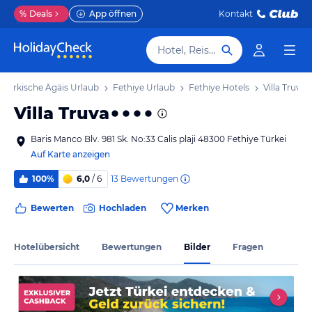
%
Deals
App öffnen
Kontakt
Hotel, Reiseziel
Türkische Ägäis Urlaub
Fethiye Urlaub
Fethiye Hotels
Villa Truva
Villa Truva
Baris Manco Blv. 981 Sk. No:33 Calis plaji 48300 Fethiye Türkei
Auf Karte anzeigen
13
Bewertungen
100%
6,0
/ 6
Bewerten
Hochladen
Merken
Hotelübersicht
Bewertungen
Bilder
Fragen