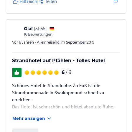
Hilfreich
Teilen
Olaf
(
51-55
)
16
Bewertungen
Vor 6 Jahren • Alleinreisend im September 2019
Strandhotel auf Pfählen - Tolles Hotel
6
/ 6
Schönes Hotel in Strandnähe. Zu Fuß ist die
Strandpromenade in Swakopmund schnell zu
erreichen.
Das Hotel ist sehr schön und bietet absolute Ruhe.
Nur wenn es in Swakopmund kalt ist, ist es leider
Mehr anzeigen
auch im Zimmer relativ kühl. Trotz kleiner Heizung
und Heizstrahler (im Zimmer vorhanden).