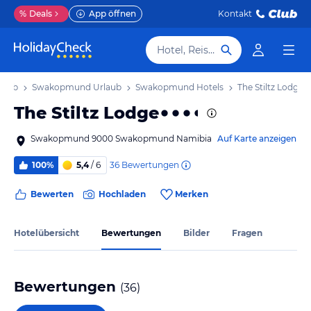
%
Deals
App öffnen
Kontakt
Hotel, Reiseziel
laub
Swakopmund Urlaub
Swakopmund Hotels
The Stiltz Lodge
The Stiltz Lodge
Swakopmund 9000 Swakopmund Namibia
Auf Karte anzeigen
36
Bewertungen
100%
5,4
/ 6
Bewerten
Hochladen
Merken
Hotelübersicht
Bewertungen
Bilder
Fragen
Bewertungen
(
36
)