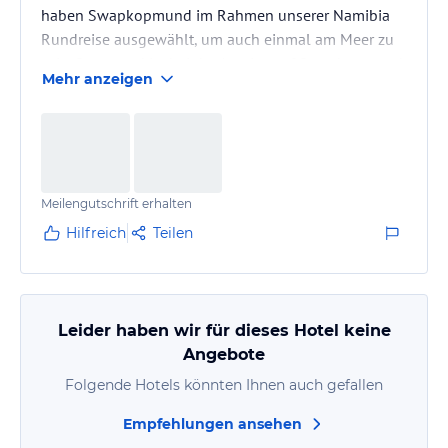
haben Swapkopmund im Rahmen unserer Namibia
Rundreise ausgewählt, um auch einmal am Meer zu
sein. Spannend ist bei der Anreise auf Swapkopmund
Mehr anzeigen
der Seenebel, man kommt aus der Wüste und denkt
es sind Berge, aber es ist Nebel
Meilengutschrift erhalten
Hilfreich
Teilen
Leider haben wir für dieses Hotel keine
Angebote
Folgende Hotels könnten Ihnen auch gefallen
Empfehlungen ansehen