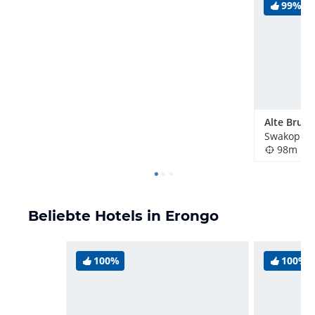
99%
Alte Bruec
Swakopmu
98m
Beliebte Hotels in Erongo
100%
100%