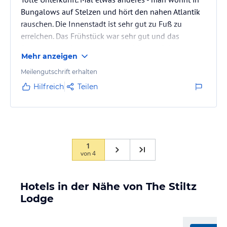
Bungalows auf Stelzen und hört den nahen Atlantik
rauschen. Die Innenstadt ist sehr gut zu Fuß zu
erreichen. Das Frühstück war sehr gut und das
Personal sehr freundlich und hilfsbereit. Schade, dass
Mehr anzeigen
wir nur 2 Nächte dort waren.
Meilengutschrift erhalten
Hilfreich
Teilen
1
von
4
Hotels in der Nähe von The Stiltz
Lodge