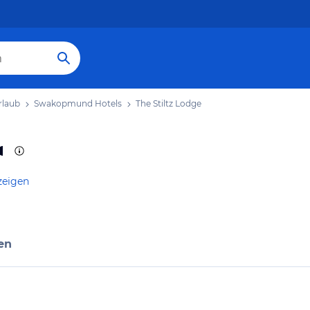
laub
Swakopmund Hotels
The Stiltz Lodge
zeigen
en