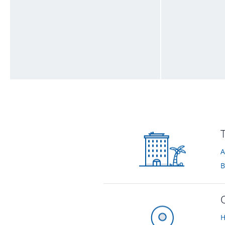
Honeymoonsuite
Eingangsbereic
von Franz • Verreist im Oktober 2009
von Franz • Verrei
A
B
H