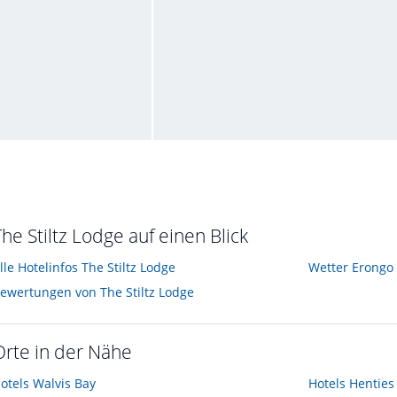
h / Rezeption
Honeymoonsuite
st im Oktober 2009
von Franz • Verreist im Oktober 2009
The Stiltz Lodge auf einen Blick
lle Hotelinfos The Stiltz Lodge
Wetter Erongo
ewertungen von The Stiltz Lodge
Orte in der Nähe
otels
Walvis Bay
Hotels
Henties