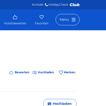
Kontakt
HolidayCheck 
Menü
Hotel bewerten
Favoriten
Bewerten
Hochladen
Merken
Hochladen