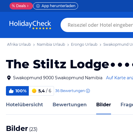
%
Deals
App herunterladen
Afrika Urlaub
Namibia Urlaub
Erongo Urlaub
Swakopmund Ur
The Stiltz Lodge
Swakopmund 9000 Swakopmund Namibia
Auf Karte an
100%
5,4
/ 6
36
Bewertungen
Hotelübersicht
Bewertungen
Bilder
Frag
Bilder
(
23
)