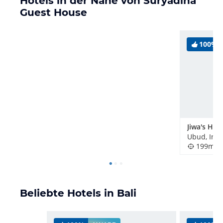
Hotels in der Nähe von Suryadina
Guest House
100%
Jiwa's Hou
Ubud, Ind
199m
Beliebte Hotels in Bali