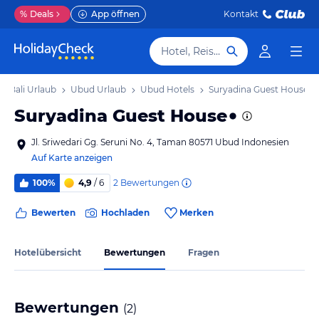
%
Deals
App öffnen
Kontakt
Hotel, Reiseziel
Bali Urlaub
Ubud Urlaub
Ubud Hotels
Suryadina Guest House
Suryadina Guest House
Jl. Sriwedari Gg. Seruni No. 4, Taman 80571 Ubud Indonesien
Auf Karte anzeigen
2
Bewertungen
100%
4,9
/ 6
Bewerten
Hochladen
Merken
Hotelübersicht
Bewertungen
Fragen
Bewertungen
(
2
)