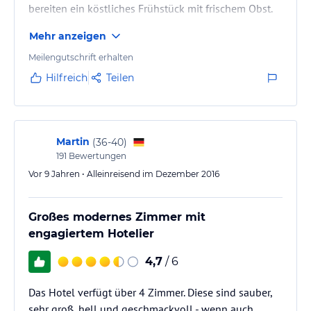
bereiten ein köstliches Frühstück mit frischem Obst.
Mehr anzeigen
Meilengutschrift erhalten
Hilfreich
Teilen
Martin
(
36-40
)
191
Bewertungen
Vor 9 Jahren • Alleinreisend im Dezember 2016
Großes modernes Zimmer mit
engagiertem Hotelier
4,7
/ 6
Das Hotel verfügt über 4 Zimmer. Diese sind sauber,
sehr groß, hell und geschmackvoll - wenn auch