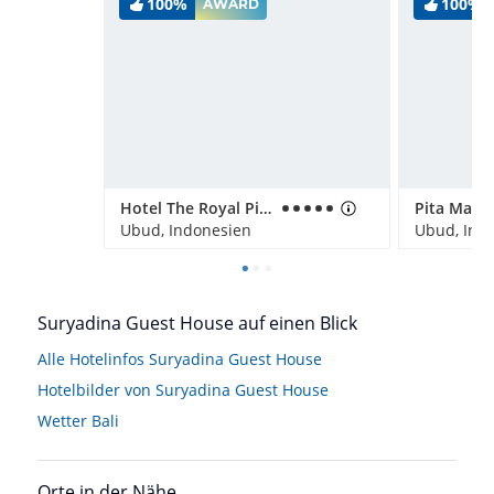
100%
100%
AWARD
Hotel The Royal Pita Maha
Ubud, Indonesien
Ubud, Ind
Suryadina Guest House auf einen Blick
Alle Hotelinfos Suryadina Guest House
Hotelbilder von Suryadina Guest House
Wetter Bali
Orte in der Nähe