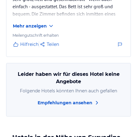
einfach - ausgestattet. Das Bett ist sehr groß und
bequem. Die Zimmer befinden sich inmitten eines
"Family-Compounds", in dem es recht eng zu geht.
Mehr anzeigen
Deswegen wird das Frühstück (nach Wahl
Eier/Pancake + Früchte) auf der eigenen Veranda
Meilengutschrift erhalten
serviert. Lage zwar sehr zentral, allerdings nur über
Hilfreich
Teilen
schmalen Fußweg erreichbar.
Besonders engagiert ist der Eigentümer Gus, der mit
Rat und Tat zur Seite steht. Er bietet auch seine…
Leider haben wir für dieses Hotel keine
Angebote
Folgende Hotels könnten Ihnen auch gefallen
Empfehlungen ansehen