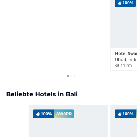
100%
Hotel Swa
Ubud, Ind
112m
Beliebte Hotels in Bali
100%
100%
AWARD