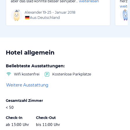
aber das Bad könnte besser sein(aber…
weiterlesen
herzl
weite
Alexander
19-25
•
Januar 2018
Aus Deutschland
Hotel allgemein
Beliebteste Ausstattungen:
Wifi kostenfrei
Kostenlose Parkplätze
Weitere Ausstattung
Gesamtzahl Zimmer
< 50
Check-In
Check-Out
ab 13:00 Uhr
bis 11:00 Uhr