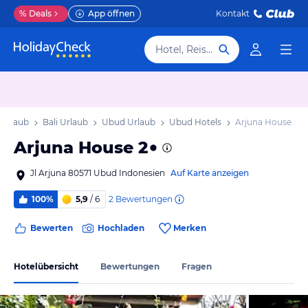
%
Deals
App öffnen
Kontakt
Hotel, Reiseziel
 Urlaub
Bali Urlaub
Ubud Urlaub
Ubud Hotels
Arjuna House 2
Arjuna House 2
Jl Arjuna 80571 Ubud Indonesien
Auf Karte anzeigen
2
Bewertungen
100%
5,9
/ 6
Bewerten
Hochladen
Merken
Hotelübersicht
Bewertungen
Fragen