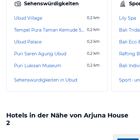
Sehenswürdigkeiten
Spor
Ubud Village
0,2
km
Lily Spa
Tempel Pura Taman Kemude Saraswati
0,2
km
Ubud Palace
0,2
km
Puri Saren Agung Ubud
0,2
km
Puri Lukisan Museum
0,2
km
Sehenswürdigkeiten in Ubud
Sport- un
Hotels in der Nähe von Arjuna House
2