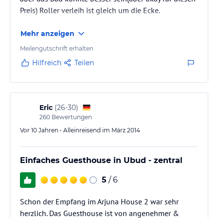
sicherzustellen, dass Ihr Aufenthalt unvergesslich wird.
Preis) Roller verleih ist gleich um die Ecke.
Hinweis:
Verfasst von HolidayCheck mit Hilfe von KI. Alle
Mehr anzeigen
Angaben ohne Gewähr. Bitte lies vor der Buchung die
verbindlichen
Angebotsdetails
des jeweiligen Veranstalters.
Meilengutschrift erhalten
Hilfreich
Teilen
Eric
(
26-30
)
260
Bewertungen
Vor 10 Jahren • Alleinreisend im März 2014
Einfaches Guesthouse in Ubud - zentral
5
/ 6
Schon der Empfang im Arjuna House 2 war sehr
herzlich. Das Guesthouse ist von angenehmer &