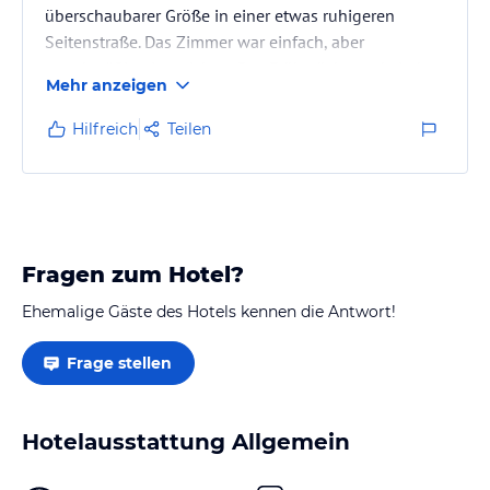
überschaubarer Größe in einer etwas ruhigeren
Seitenstraße. Das Zimmer war einfach, aber
zweckmäßig eingerichtet. Das Frühstück wurde jeden
Mehr anzeigen
morgen auf dem Balkon serviert....komme wieder :-)
Hilfreich
Teilen
Fragen zum Hotel?
Ehemalige Gäste des Hotels kennen die Antwort!
Frage stellen
Hotelausstattung Allgemein