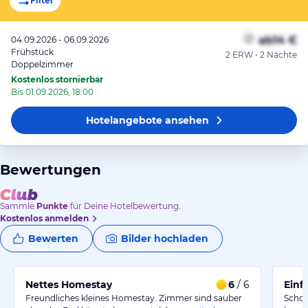
Filter
ab
14 €
04.09.2026 - 06.09.2026
Frühstück
2 ERW • 2 Nächte
Doppelzimmer
Kostenlos stornierbar
Bis 01.09.2026, 18:00
Hotelangebote
ansehen
Bewertungen
Sammle
Punkte
für Deine Hotelbewertung.
Kostenlos anmelden
Bewerten
Bilder hochladen
Nettes Homestay
6
/ 6
Einf
Freundliches kleines Homestay. Zimmer sind sauber
Schon