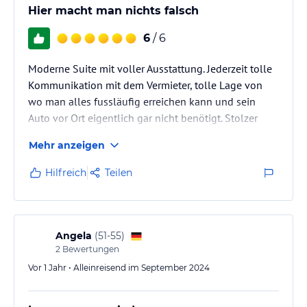
Hier macht man nichts falsch
6
/ 6
Moderne Suite mit voller Ausstattung. Jederzeit tolle
Kommunikation mit dem Vermieter, tolle Lage von
wo man alles fussläufig erreichen kann und sein
Auto vor Ort eigentlich gar nicht benötigt. Stolzer
Preis ein Stück weit, aber wer es bucht, braucht sich
Mehr anzeigen
im Nachhinein darüber nicht ärgern. Wir hatten eine
tolle Zeit und als „gebrannte Kinder“ hatten wir keine
Hilfreich
Teilen
Lust erneut auf böse Überraschungen beim Betreten
einer Ferienunterkunft, weshalb man nicht am
falschen Ende sparen wollte.
Angela
(
51-55
)
2
Bewertungen
Vor 1 Jahr • Alleinreisend im September 2024