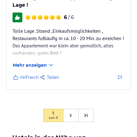
Lage !
6
/ 6
Tolle Lage .Strand ,Einkaufsmöglichkeiten ,
Restaurants fußläufig in ca. 10 - 20 Min. zu erreichen !
Das Appartement war klein aber gemütlich, alles
vorhanden, gutes Bett !
Extra Unterstellmöglichkeit für Fahrräder vorhanden.
Mehr anzeigen
Sehr gern wieder !!
Hilfreich
Teilen
1
von
4