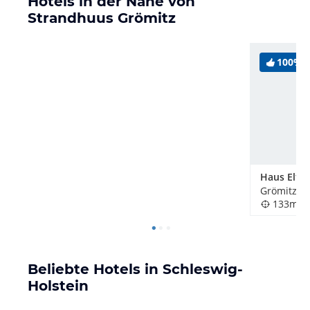
Hotels in der Nähe von
Strandhuus Grömitz
100%
Haus Elfi
Grömitz, 
133m
Beliebte Hotels in Schleswig-
Holstein