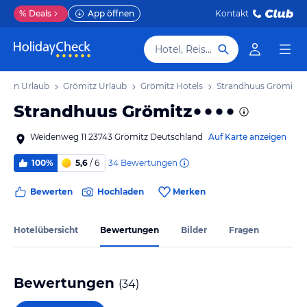
%
Deals
App öffnen
Kontakt
Hotel, Reiseziel
stein Urlaub
Grömitz Urlaub
Grömitz Hotels
Strandhuus Grömitz
Strandhuus Grömitz
Weidenweg 11 23743 Grömitz Deutschland
Auf Karte anzeigen
34
Bewertungen
100%
5,6
/ 6
Bewerten
Hochladen
Merken
Hotelübersicht
Bewertungen
Bilder
Fragen
Bewertungen
(
34
)