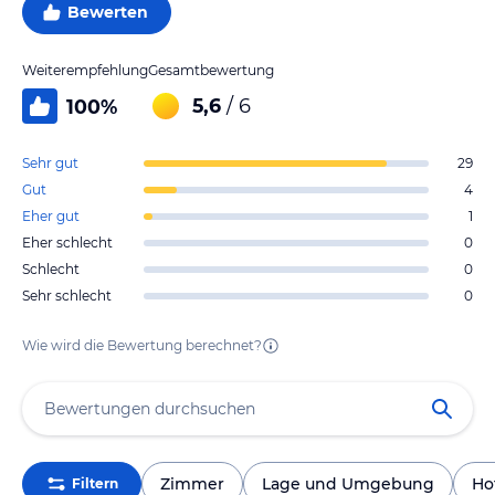
Bewerten
Weiterempfehlung
Gesamtbewertung
5,6
/ 6
100
%
Sehr gut
29
Gut
4
Eher gut
1
Eher schlecht
0
Schlecht
0
Sehr schlecht
0
Wie wird die Bewertung berechnet?
Zimmer
Lage und Umgebung
Ho
Filtern