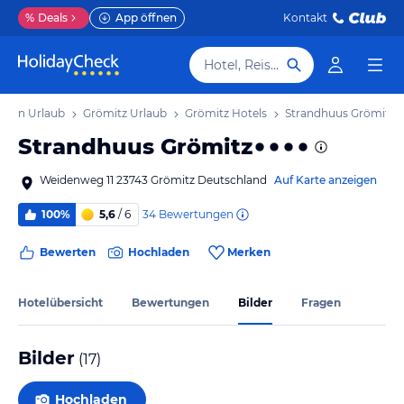
%
Deals
App öffnen
Kontakt
Hotel, Reiseziel
stein Urlaub
Grömitz Urlaub
Grömitz Hotels
Strandhuus Grömitz
Strandhuus Grömitz
Weidenweg 11 23743 Grömitz Deutschland
Auf Karte anzeigen
34
Bewertungen
100%
5,6
/ 6
Bewerten
Hochladen
Merken
Hotelübersicht
Bewertungen
Bilder
Fragen
Bilder
(
17
)
Hochladen