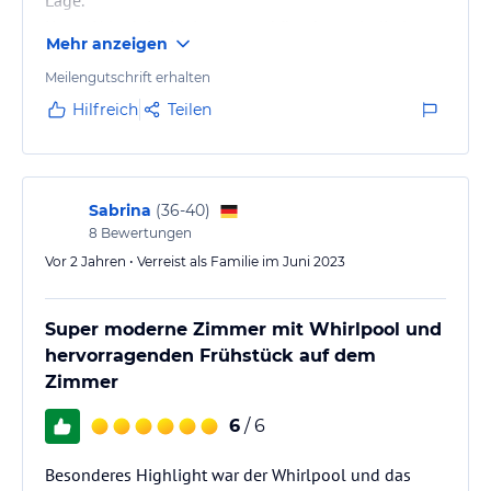
Unser Urlaub im Mai war so schön, dass wir direkt
Mehr anzeigen
den nächsten Urlaub in der Badesaison gebucht
haben!
Meilengutschrift erhalten
Hilfreich
Teilen
Sabrina
(
36-40
)
8
Bewertungen
Vor 2 Jahren • Verreist als Familie im Juni 2023
Super moderne Zimmer mit Whirlpool und
hervorragenden Frühstück auf dem
Zimmer
6
/ 6
Besonderes Highlight war der Whirlpool und das