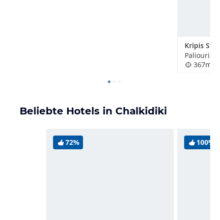
Paliouri, 
367m
Beliebte Hotels in Chalkidiki
72%
100%