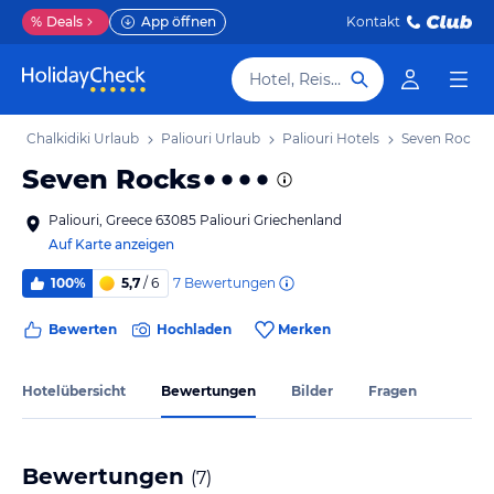
%
Deals
App öffnen
Kontakt
Hotel, Reiseziel
b
Chalkidiki Urlaub
Paliouri Urlaub
Paliouri Hotels
Seven Rocks
Seven Rocks
Paliouri, Greece 63085 Paliouri Griechenland
Auf Karte anzeigen
7
Bewertungen
100%
5,7
/ 6
Bewerten
Hochladen
Merken
Hotelübersicht
Bewertungen
Bilder
Fragen
Bewertungen
(
7
)