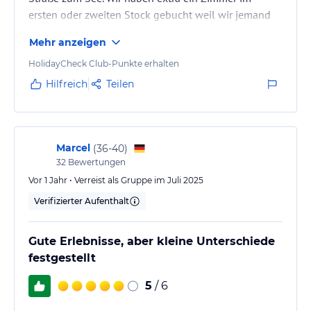
ersten oder zweiten Stock gebucht weil wir jemand
mit Höhenangst dabei hatten. Das wurde auch
Mehr anzeigen
zugesagt. Dann kommen wir an und bekommen ein
Zimmer - im obersten Stockwerk. Auf Intervention gab
HolidayCheck Club-Punkte erhalten
es dann das angeblich letzte Zimmer in den unteren
Hilfreich
Teilen
Stockwerken, das war also nicht so toll das
ankommen. Ich würde dem Hotel auch nur 3 Sterne,
vielleicht Superior, geben. Der SPA…
Marcel
(
36-40
)
32
Bewertungen
Vor 1 Jahr • Verreist als Gruppe im Juli 2025
Verifizierter Aufenthalt
Gute Erlebnisse, aber kleine Unterschiede
festgestellt
5
/ 6