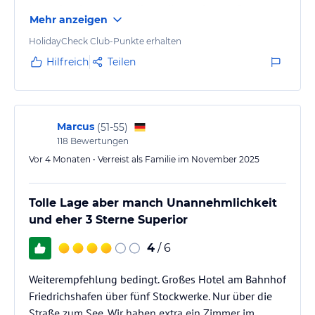
ist auch sehr gut, vor allem gibt es eine große
Mehr anzeigen
Brotauswahl und es schmeckt.
HolidayCheck Club-Punkte erhalten
Hilfreich
Teilen
Marcus
(
51-55
)
118
Bewertungen
Vor 4 Monaten • Verreist als Familie im November 2025
Tolle Lage aber manch Unannehmlichkeit
und eher 3 Sterne Superior
4
/ 6
Weiterempfehlung bedingt. Großes Hotel am Bahnhof
Friedrichshafen über fünf Stockwerke. Nur über die
Straße zum See. Wir haben extra ein Zimmer im