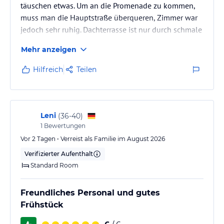
täuschen etwas. Um an die Promenade zu kommen,
muss man die Hauptstraße überqueren, Zimmer war
jedoch sehr ruhig. Dachterrasse ist nur durch schmale
Wendeltreppe zu erreichen und hier gibt es keine Bar
Mehr anzeigen
wie es fälschlicherweise im Video suggeriert wird.
Hilfreich
Teilen
Leni
(
36-40
)
1
Bewertungen
Vor 2 Tagen • Verreist als Familie im August 2026
Verifizierter Aufenthalt
Standard Room
Freundliches Personal und gutes
Frühstück