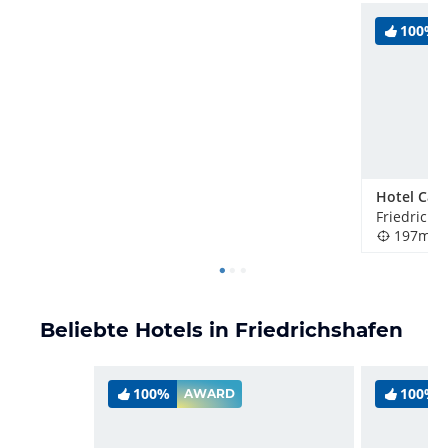
100%
Friedrichs
197m
Beliebte Hotels in Friedrichshafen
100%
100%
AWARD