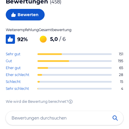
Bewertungen
(
458
)
Bewerten
Weiterempfehlung
Gesamtbewertung
5,0
/ 6
92
%
Sehr gut
151
Gut
195
Eher gut
65
Eher schlecht
28
Schlecht
15
Sehr schlecht
4
Wie wird die Bewertung berechnet?