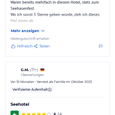
Waren bereits mehrfach in diesem Hotel, stets zum
Seehasenfest
Wo ich sonst 5 Sterne geben würde, zieh ich dieses
Mal einen ab
Leider gab es dieses Mal nicht so viel Obst, wie man
Mehr anzeigen
es gewohnt war.
Auch fehlten ein paar Wallnüsse, die es sonst immer
Meilengutschrift erhalten
gab.
Hilfreich
Teilen
Das ist aber "Jammern auf hohem Niveau"
Wenn man aber "jährlich" als "Stammgast" kommt,
merkt man halt auch kleine Unterschiede
G.M.
(
71+
)
1
Bewertungen
Vor 10 Monaten • Verreist als Familie im Oktober 2025
Verifizierter Aufenthalt
Seehotel
5
/ 6