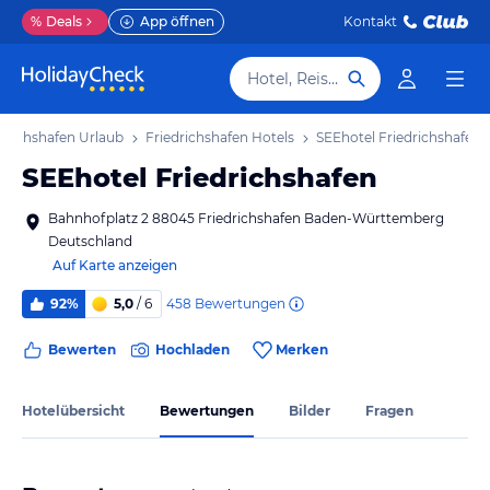
%
Deals
App öffnen
Kontakt
Hotel, Reiseziel
edrichshafen Urlaub
Friedrichshafen Hotels
SEEhotel Friedrichshafen
SEEhotel Friedrichshafen
Bahnhofplatz 2 88045 Friedrichshafen Baden-Württemberg
Deutschland
Auf Karte anzeigen
458
Bewertungen
92%
5,0
/ 6
Bewerten
Hochladen
Merken
Hotelübersicht
Bewertungen
Bilder
Fragen