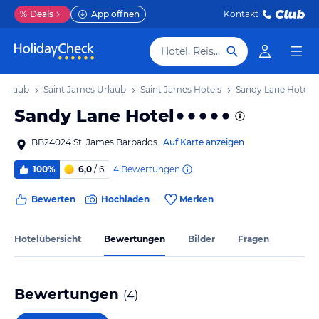
%
Deals
App öffnen
Kontakt
Hotel, Reiseziel
 Urlaub
Saint James Urlaub
Saint James Hotels
Sandy Lane Hotel
Sandy Lane Hotel
BB24024 St. James Barbados
Auf Karte anzeigen
4
Bewertungen
100%
6,0
/ 6
Bewerten
Hochladen
Merken
Hotelübersicht
Bewertungen
Bilder
Fragen
Bewertungen
(
4
)