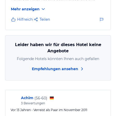
weitläufige Anlage, die Zimmer sind sehr geräumig
Mehr anzeigen
und hochwertig ausgestattet. Der Spa ist exzellent
und es befindet sich dort auch eine Filiale des Top-
Hilfreich
Teilen
Friseurs John Frieda. Das Sandy Lane spielt zweifellos
in einer eigenen Liga. Auch wenn es seinen Preis hat,
ist der Erholungswert grandios. Sehr, sehr…
Leider haben wir für dieses Hotel keine
Angebote
Folgende Hotels könnten Ihnen auch gefallen
Empfehlungen ansehen
Achim
(
56-60
)
3
Bewertungen
Vor 13 Jahren • Verreist als Paar im November 2011