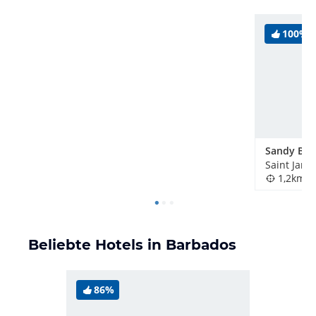
100%
Saint Jame
1,2km
Beliebte Hotels in Barbados
86%