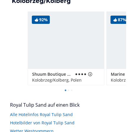
Kolobrzeg/Kolberg
92%
87%
Shuum Boutique Wellness Hotel
Kolobrzeg/Kolberg, Polen
Kolobrzeg/
Royal Tulip Sand auf einen Blick
Alle Hotelinfos Royal Tulip Sand
Hotelbilder von Royal Tulip Sand
Wetter Westpommern