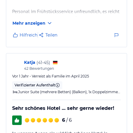
Personal im Frühstücksservice unfreundlich, es reicht
nicht einmal für „Guten Morgen“.
Mehr anzeigen
Hilfreich
Teilen
Die „Bar“ ist eine kleine Sitzecke in der offenen Lobby.
Gerade bei kälteren Außentemperaturen ist es hier
echt ungemütlich kalt. Zudem nur bis 22 Uhr
geöffnet.
Katja
(
41-45
)
42
Bewertungen
Eine Frechheit ist der Sauna Bereich. Dieser ist nicht
Vor 1 Jahr • Verreist als Familie im April 2025
vom Hallenbad abgetrennt, daher besteht voller
Verifizierter Aufenthalt
Einblick durch alle Badegäste und es ist auch extrem
Junior Suite (mehrere Betten) (Balkon), 1x Doppelzimmer Standard (1 Queensize-Bett) (Balkon)
laut. Kein Ruhebereich. Die Trockensauna ist…
Sehr schönes Hotel … sehr gerne wieder!
6
/ 6