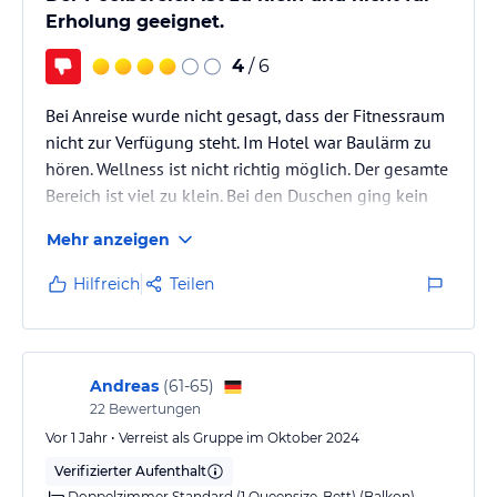
Erholung geeignet.
4
/ 6
Bei Anreise wurde nicht gesagt, dass der Fitnessraum
nicht zur Verfügung steht. Im Hotel war Baulärm zu
hören. Wellness ist nicht richtig möglich. Der gesamte
Bereich ist viel zu klein. Bei den Duschen ging kein
Licht. Der Saunabereich ist nicht separat, jeder der am
Mehr anzeigen
Pool liegt kann dir auf die nackte Haut sehen, es gibt
keinen Ruheraum für die Saunagäste. Es erinnert eher
Hilfreich
Teilen
an die alten Ostzeiten der 70'ger Jahre.
Die Zimmer sind schön groß und modern, allerdings
hört man den Strassenlärm und die Eisenbahn.
Andreas
(
61-65
)
22
Bewertungen
Vor 1 Jahr • Verreist als Gruppe im Oktober 2024
Verifizierter Aufenthalt
Doppelzimmer Standard (1 Queensize-Bett) (Balkon)