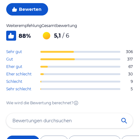
Bewerten
Weiterempfehlung
Gesamtbewertung
5,1
/ 6
88
%
Sehr gut
306
Gut
317
Eher gut
67
Eher schlecht
30
Schlecht
9
Sehr schlecht
5
Wie wird die Bewertung berechnet?