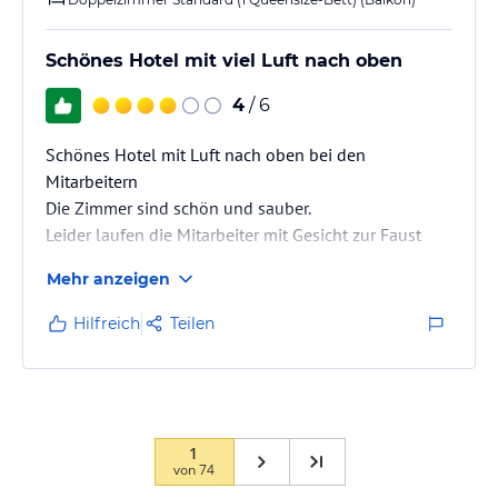
Schönes Hotel mit viel Luft nach oben
4
/ 6
Schönes Hotel mit Luft nach oben bei den
Mitarbeitern
Die Zimmer sind schön und sauber.
Leider laufen die Mitarbeiter mit Gesicht zur Faust
geballt rum. Es fehlt an Freundlichkeit. Mit einem
Mehr anzeigen
Lächeln im Gesicht ist doch alles viel schöner.
Hilfreich
Teilen
1
von
74