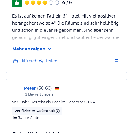
4
/ 6
Es ist auf keinen Fall ein 5* Hotel. Mit viel positiver
herangehensweise 4*. Die Räume sind sehr hellhörig
und schon in die Jahre gekommen. Sind aber sehr
geräumig, gut eingerichtet und sauber. Leider war die
Sauna ausser Betrieb was uns erst bei der Ankunft
Mehr anzeigen
und auch erst auf Nachfrage mitgeteilt wurde. Das ist
schwach vom Hotel und von den
Hilfreich
Teilen
Vertriebsplattformen. Ich hätte, wenn ich es gewusst
hätte nicht dieses Hotel gebucht. Zu Wellnes gehört
Sauna.............Zur Wellness
Peter
(
56-60
)
12
Bewertungen
Vor 1 Jahr • Verreist als Paar im Dezember 2024
Verifizierter Aufenthalt
Junior Suite