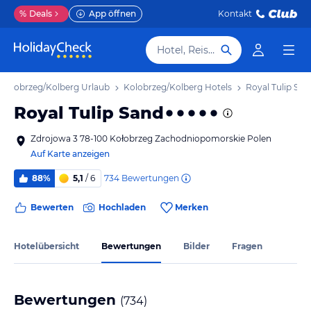
%
Deals
App öffnen
Kontakt
Hotel, Reiseziel
Kolobrzeg/Kolberg Urlaub
Kolobrzeg/Kolberg Hotels
Royal Tulip San
Royal Tulip Sand
Zdrojowa 3 78-100 Kołobrzeg Zachodniopomorskie Polen
Auf Karte anzeigen
734
Bewertungen
88%
5,1
/ 6
Bewerten
Hochladen
Merken
Hotelübersicht
Bewertungen
Bilder
Fragen
Bewertungen
(
734
)