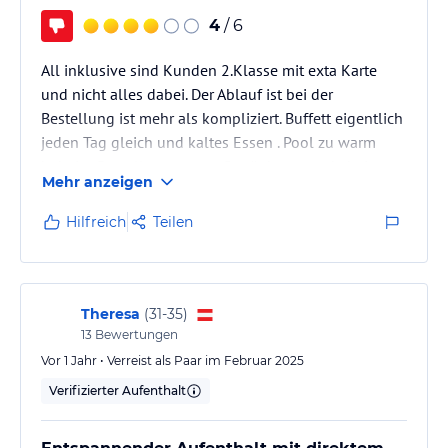
4
/ 6
All inklusive sind Kunden 2.Klasse mit exta Karte
und nicht alles dabei. Der Ablauf ist bei der
Bestellung ist mehr als kompliziert. Buffett eigentlich
jeden Tag gleich und kaltes Essen . Pool zu warm
beheizt. Bestellungen von Getränken gerade beim
Mehr anzeigen
Kaffee oder täglich vorgegeben Speisen an der Bar
dauern ewig. Personal total unstrukturiert und drei
Hilfreich
Teilen
Personen teilen sich auf, was einer deutlich schneller
hinbekommt.
Bier aus Dosen und normale Gäste bekommen vom
Fass.
Theresa
(
31-35
)
Baustellenlager neben Hotel , da wird 06:30 früh…
13
Bewertungen
Vor 1 Jahr • Verreist als Paar im Februar 2025
Verifizierter Aufenthalt