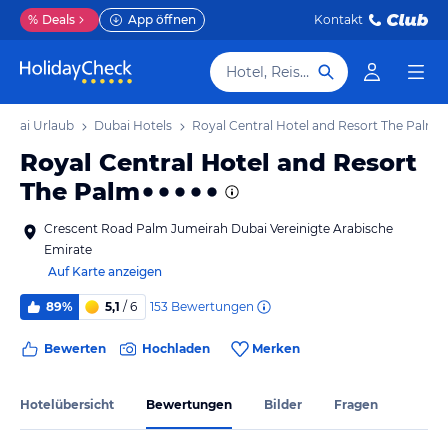
%
Deals
App öffnen
Kontakt
Hotel, Reiseziel
Dubai Urlaub
Dubai Hotels
Royal Central Hotel and Resort The Palm
Royal Central Hotel and Resort
The Palm
Crescent Road Palm Jumeirah Dubai Vereinigte Arabische
Emirate
Auf Karte anzeigen
153
Bewertungen
89%
5,1
/ 6
Bewerten
Hochladen
Merken
Hotelübersicht
Bewertungen
Bilder
Fragen