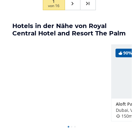
1
von
16
Hotels in der Nähe von Royal
Central Hotel and Resort The Palm
90%
Aloft Palm
150m