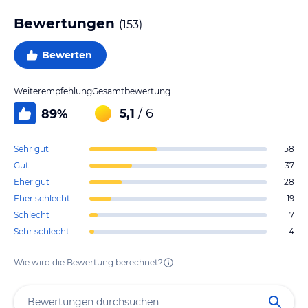
Bewertungen
(
153
)
Bewerten
Weiterempfehlung
Gesamtbewertung
5,1
/ 6
89
%
Sehr gut
58
Gut
37
Eher gut
28
Eher schlecht
19
Schlecht
7
Sehr schlecht
4
Wie wird die Bewertung berechnet?