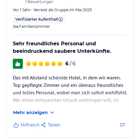
1
Bewertungen
Vor 1 Jahr • Verreist als Gruppe im Mai 2025
Verifizierter Aufenthalt
Familienzimmer
Sehr freundliches Personal und
beeindruckend saubere Unterkünfte.
6
/ 6
Das mit Abstand schönste Hotel, in dem wir waren.
Top gepflegte Zimmer und ein überaus freundliches
und tolles Personal, wobei man sich sofort wohlfühlt.
Wer einen entspannten Urlaub verbringen will, ist
hier genau richtig und kann den Tag in aller Ruhe am
Mehr anzeigen
Pool oder Strand genießen. Wir würden auf jeden Fall
wiederkommen!
Hilfreich
Teilen