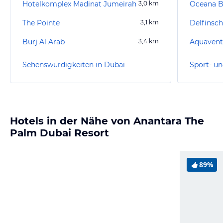
Hotelkomplex Madinat Jumeirah
3,0
km
Oceana B
The Pointe
3,1
km
Burj Al Arab
3,4
km
Aquaventu
Sehenswürdigkeiten in Dubai
Sport- un
Hotels in der Nähe von Anantara The
Palm Dubai Resort
89%