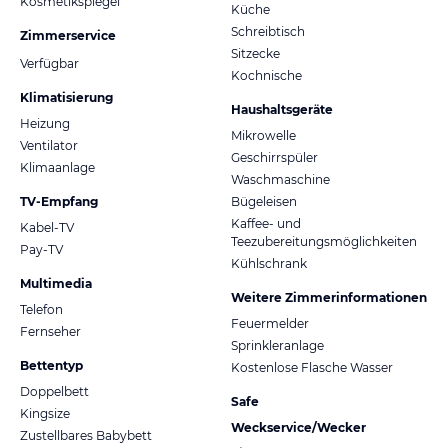
Kosmetikspiegel
Küche
Schreibtisch
Zimmerservice
Sitzecke
Verfügbar
Kochnische
Klimatisierung
Haushaltsgeräte
Heizung
Mikrowelle
Ventilator
Geschirrspüler
Klimaanlage
Waschmaschine
TV-Empfang
Bügeleisen
Kaffee- und
Kabel-TV
Teezubereitungsmöglichkeiten
Pay-TV
Kühlschrank
Multimedia
Weitere Zimmerinformationen
Telefon
Feuermelder
Fernseher
Sprinkleranlage
Bettentyp
Kostenlose Flasche Wasser
Doppelbett
Safe
Kingsize
Weckservice/Wecker
Zustellbares Babybett