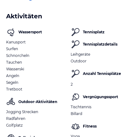
Aktivitäten
Wassersport
Tennisplatz
Kanusport
Tennisplatzdetails
Surfen
Leihgeräte
Schnorcheln
Outdoor
Tauchen
Wasserski
Anzahl Tennisplätze
Angeln
Segeln
2
Tretboot
Vergnügungssport
Outdoor-Aktivitäten
Tischtennis
Jogging Strecken
Billard
Radfahren
Golfplatz
Fitness
Yoga