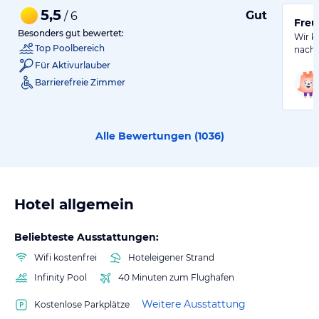
5,5
Gut
/ 6
Freu
Besonders gut bewertet:
Wir k
Top Poolbereich
nachv
Für Aktivurlauber
Barrierefreie Zimmer
Alle Bewertungen (
1036
)
Hotel allgemein
Beliebteste Ausstattungen:
Wifi kostenfrei
Hoteleigener Strand
Infinity Pool
40 Minuten zum Flughafen
Weitere Ausstattung
Kostenlose Parkplätze