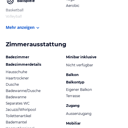
Ballspiele
Aerobic
Basketball
Volleyball
Mehr anzeigen
Zimmerausstattung
Badezimmer
Minibar inklusive
Badezimmerdetails
Nicht verfügbar
Hausschuhe
Balkon
Haartrockner
Balkontyp
Dusche
Eigener Balkon
Badewanne/Dusche
Terrasse
Badewanne
Separates WC
Zugang
Jacuzzi/Whirlpool
Aussenzugang
Toilettenartikel
Bademantel
Mobiliar