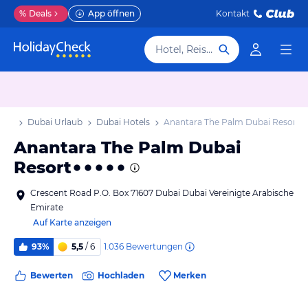
%
Deals
App öffnen
Kontakt
Hotel, Reiseziel
aub
Dubai Urlaub
Dubai Hotels
Anantara The Palm Dubai Resort
Anantara The Palm Dubai
Resort
Crescent Road P.O. Box 71607 Dubai Dubai Vereinigte Arabische
Emirate
Auf Karte anzeigen
1.036
Bewertungen
93%
5,5
/ 6
Bewerten
Hochladen
Merken