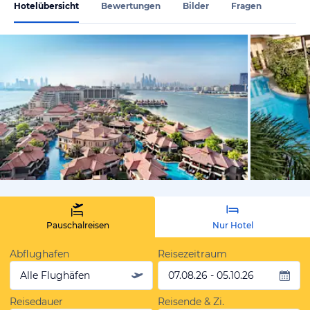
Hotelübersicht
Bewertungen
Bilder
Fragen
vom Hotelie
Pauschalreisen
Nur Hotel
Abflughafen
Reisezeitraum
Alle Flughäfen
07.08.26 - 05.10.26
Reisedauer
Reisende & Zi.