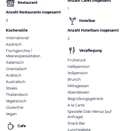
Anzahl Cafes insgesamt
Restaurant
1
Anzahl Restaurants insgesamt
3
Hotelbar
Küchenstile
Anzahl Hotelbars insgesamt
International
2
Asiatisch
Verpflegung
Fischgerichte /
Meeresspezialitäten
Frühstück
Italienisch
Halbpension
Orientalisch
Vollpension
Arabisch
Brunch
Australisch
Mittagessen
Steaks
Abendessen
Thailändisch
Begrüßungsgetränk
Vegetarisch
A la Carte
Glutenfrei
Spezielle Diät-Menüs (auf
Vegan
Anfrage)
Snack Bar
Cafe
Lunchpakete