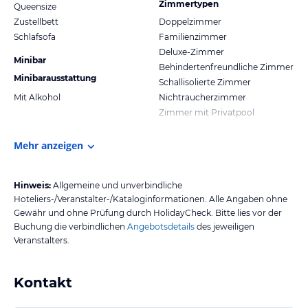
Zimmertypen
Queensize
Zustellbett
Doppelzimmer
Schlafsofa
Familienzimmer
Deluxe-Zimmer
Minibar
Behindertenfreundliche Zimmer
Minibarausstattung
Schallisolierte Zimmer
Mit Alkohol
Nichtraucherzimmer
Zimmer mit Privatpool
Mehr anzeigen
Hinweis:
Allgemeine und unverbindliche
Hoteliers-/Veranstalter-/Kataloginformationen. Alle Angaben ohne
Gewähr und ohne Prüfung durch HolidayCheck. Bitte lies vor der
Buchung die verbindlichen
Angebotsdetails
des jeweiligen
Veranstalters.
Kontakt