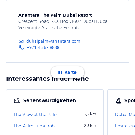
Anantara The Palm Dubai Resort
Crescent Road P.O. Box 71607 Dubai Dubai
Vereinigte Arabische Emirate
dubaipalm@anantara.com
+971 4 567 8888
Karte
Interessantes in der Nähe
Sehenswürdigkeiten
Spor
The View at the Palm
2,2
km
Dubai Mo
The Palm Jumeirah
2,3
km