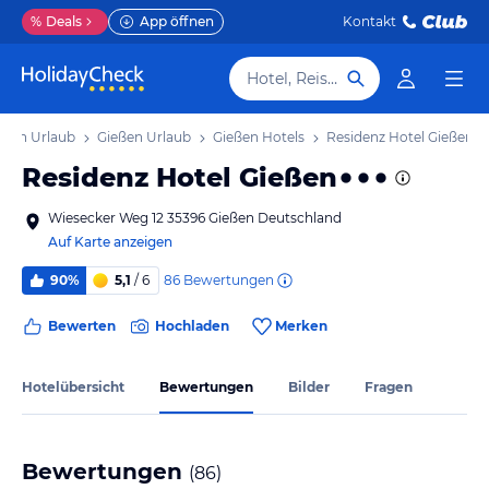
%
Deals
App öffnen
Kontakt
Hotel, Reiseziel
ssen Urlaub
Gießen Urlaub
Gießen Hotels
Residenz Hotel Gießen
Residenz Hotel Gießen
Wiesecker Weg 12 35396 Gießen Deutschland
Auf Karte anzeigen
86
Bewertungen
90%
5,1
/ 6
Bewerten
Hochladen
Merken
Hotelübersicht
Bewertungen
Bilder
Fragen
Bewertungen
(
86
)