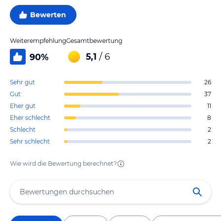
Bewerten
Weiterempfehlung
Gesamtbewertung
5,1
/ 6
90
%
Sehr gut
26
Gut
37
Eher gut
11
Eher schlecht
8
Schlecht
2
Sehr schlecht
2
Wie wird die Bewertung berechnet?