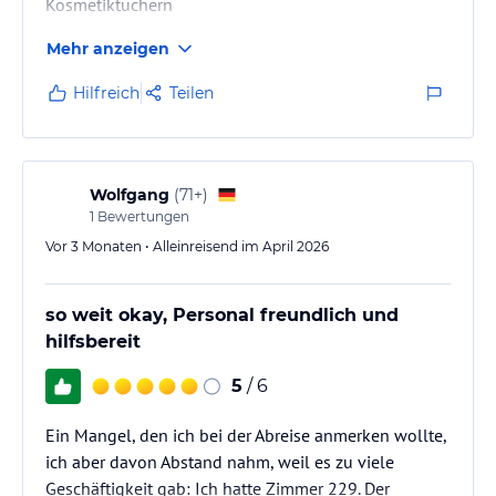
Kosmetiktüchern
Frühstück o.k. alles dabei.
Mehr anzeigen
Gut gelegen aber sehr lautes Umfeld.
Hilfreich
Teilen
Wolfgang
(
71+
)
1
Bewertungen
Vor 3 Monaten • Alleinreisend im April 2026
so weit okay, Personal freundlich und
hilfsbereit
5
/ 6
Ein Mangel, den ich bei der Abreise anmerken wollte,
ich aber davon Abstand nahm, weil es zu viele
Geschäftigkeit gab: Ich hatte Zimmer 229. Der