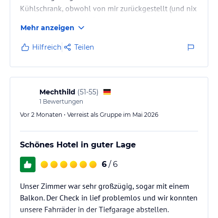
Kühlschrank, obwohl von mir zurückgestellt (und nix
drin war) lief sehr oft. Das war nachts sehr störend.
Mehr anzeigen
Ich habe einen leichten Schlaf. Wenn er sich nach
Kühlung wieder ausschaltete, "rumpelte" es oft. Laut,
Hilfreich
Teilen
so dass man aufwachte. Mehrmals die Nacht. Meines
Erachtens ist der Zimmerkühlschrank sehr alt oder
einfach defekt.
Ansonsten komme ich bei Bedarf wieder und…
Mechthild
(
51-55
)
1
Bewertungen
Vor 2 Monaten • Verreist als Gruppe im Mai 2026
Schönes Hotel in guter Lage
6
/ 6
Unser Zimmer war sehr großzügig, sogar mit einem
Balkon. Der Check in lief problemlos und wir konnten
unsere Fahrräder in der Tiefgarage abstellen.