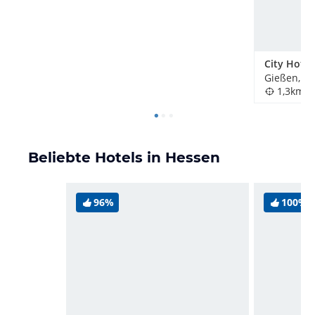
City Hotel
Gießen, D
1,3km
Beliebte Hotels in Hessen
96%
100%