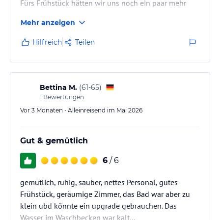
Fürs Frühstück hätten wir uns noch ein paar mehr
vegane Optionen gewünscht, ansonsten alles tiptop!
Mehr anzeigen
Hilfreich
Teilen
Bettina M.
(
61-65
)
1
Bewertungen
Vor 3 Monaten • Alleinreisend im Mai 2026
Gut & gemütlich
6
/ 6
gemütlich, ruhig, sauber, nettes Personal, gutes
Frühstück, geräumige Zimmer, das Bad war aber zu
klein ubd könnte ein upgrade gebrauchen. Das
Wasser im Waschbecken war kalt...