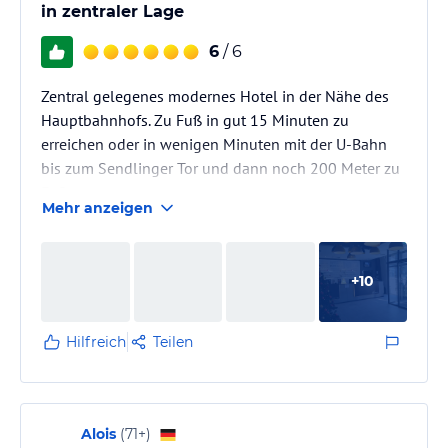
in zentraler Lage
6
/ 6
Zentral gelegenes modernes Hotel in der Nähe des
Hauptbahnhofs. Zu Fuß in gut 15 Minuten zu
erreichen oder in wenigen Minuten mit der U-Bahn
bis zum Sendlinger Tor und dann noch 200 Meter zu
Fuß.
Mehr anzeigen
Das Personal war nett und zuvorkommend und der
Lobby-Bereich lädt auch zum Verweilen ein. Der
kleine Minimarkt zur Selbstbedienung bietet eine
+
10
reichhaltige Auswahl an Snacks und Getränken. Wer
allerdings keine 5,89 EUR für ein Weißbier bezahlen
möchte, findet im Alnatura-Markt direkt neben dem
Hilfreich
Teilen
Hotel günstigere Angebote.
Alois
(
71+
)