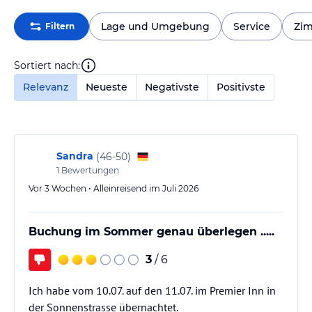
Lage und Umgebung
Service
Zi
Filtern
Sortiert nach:
Relevanz
Neueste
Negativste
Positivste
Sandra
(
46-50
)
1
Bewertungen
Vor 3 Wochen • Alleinreisend im Juli 2026
Buchung im Sommer genau überlegen .....
3
/ 6
Ich habe vom 10.07. auf den 11.07. im Premier Inn in
der Sonnenstrasse übernachtet.