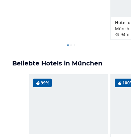
Hôtel du T
München, 
94m
Beliebte Hotels in München
99%
100%