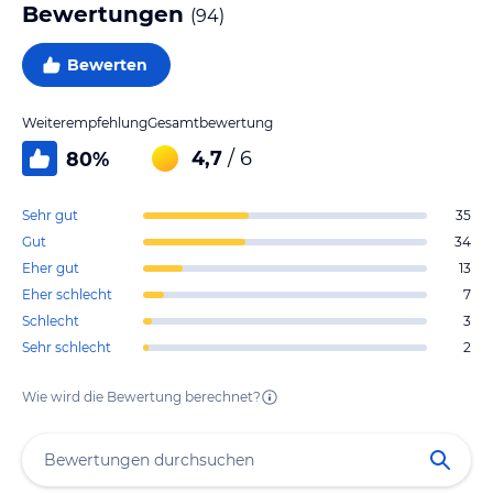
Bewertungen
(
94
)
Bewerten
Weiterempfehlung
Gesamtbewertung
4,7
/ 6
80
%
Sehr gut
35
Gut
34
Eher gut
13
Eher schlecht
7
Schlecht
3
Sehr schlecht
2
Wie wird die Bewertung berechnet?