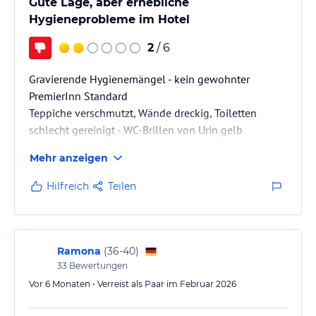
Gute Lage, aber erhebliche
Hygieneprobleme im Hotel
2
/ 6
Gravierende Hygienemängel - kein gewohnter
PremierInn Standard
Teppiche verschmutzt, Wände dreckig, Toiletten
schlecht gereinigt - WC-Brillen von Urin gelb
verfärbt/Urinreste, Lüftungsanlage im Zimmer immer
Mehr anzeigen
wieder ausgefallen, beim Frühstück zu wenig
Geschirr, zu wenig Sitzplätze zu den Stoßzeiten,
Hilfreich
Teilen
Sprudelwasser nur gegen Aufpreis beim Frühstück
Ramona
(
36-40
)
33
Bewertungen
Vor 6 Monaten • Verreist als Paar im Februar 2026