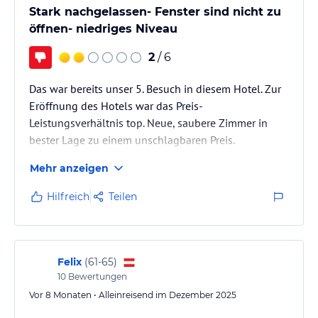
Stark nachgelassen- Fenster sind nicht zu
öffnen- niedriges Niveau
2
/ 6
Das war bereits unser 5. Besuch in diesem Hotel. Zur
Eröffnung des Hotels war das Preis-
Leistungsverhältnis top. Neue, saubere Zimmer in
bester Lage zu einem unschlagbaren Preis.
Inzwischen hat vieles abgenommen und
Mehr anzeigen
nachgelassen.
Demzufolge residiert auch dementsprechendes
Hilfreich
Teilen
Publikum inzwischen vor Ort. In unserem Zimmer
waren bei Anreise zu wenig Handtücher, ausserdem
war das Fenster verschlossen. Auf Nachfrage an der
Rezeption wurde uns erklärt, das man in keinem
Felix
(
61-65
)
Zimmer mehr ein Fenster öffnen kann, da…
10
Bewertungen
Vor 8 Monaten • Alleinreisend im Dezember 2025