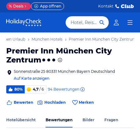
%
Deals
App öffnen
Kontakt
Hotel, Reiseziel
nchen Urlaub
München Hotels
Premier Inn München City Zentrum
Premier Inn München City
Zentrum
Sonnenstraße 25 80331 München Bayern Deutschland
Auf Karte anzeigen
94
Bewertungen
80%
4,7
/ 6
Bewerten
Hochladen
Merken
Hotelübersicht
Bewertungen
Bilder
Fragen