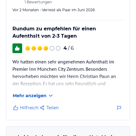
1
Bewertungen
Vor 2 Monaten • Verreist als Paar im Juni 2026
Rundum zu empfehlen für einen
Aufenthslt von 2-3 Tagen
4
/ 6
Wir hatten einen sehr angenehmen Aufenthalt im
Premier Inn München City Zentrum. Besonders
hervorheben möchten wir Herrn Christian Paun an
der Rezeption. Er hat uns sehr freundlich und
hilfsbereit empfangen und sich Zeit genommen, uns
Mehr anzeigen
alles ausführlich zu erklären.
Er dafür gesorgt, dass unsere Freunde, die später
Hilfreich
Teilen
angereist sind, ein Zimmer direkt neben unserem
bekommen haben. Dieser tolle Service hat unseren
München-Besuch von Anfang an sehr angenehm
gemacht.