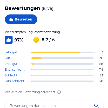
Bewertungen
(
8.176
)
Bewerten
Weiterempfehlung
Gesamtbewertung
5,7
/ 6
97
%
Sehr gut
6.383
Gut
1.330
Eher gut
288
Eher schlecht
114
Schlecht
33
Sehr schlecht
28
Wie wird die Bewertung berechnet?