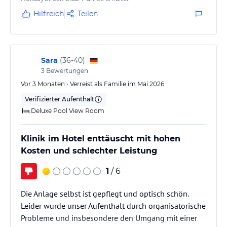
wahnsinn, was die Menschen hier leisten. Wir waren
zum…
Hilfreich
Teilen
Sara
(
36-40
)
3
Bewertungen
Vor 3 Monaten • Verreist als Familie im Mai 2026
Verifizierter Aufenthalt
Deluxe Pool View Room
Klinik im Hotel enttäuscht mit hohen
Kosten und schlechter Leistung
1
/ 6
Die Anlage selbst ist gepflegt und optisch schön.
Leider wurde unser Aufenthalt durch organisatorische
Probleme und insbesondere den Umgang mit einer