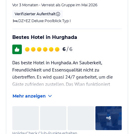
Vor 3 Monaten • Verreist als Gruppe im Mai 2026
Verifizierter Aufenthalt
DZ=EZ Deluxe Poolblick Typ I
Bestes Hotel in Hurghada
6
/ 6
Das beste Hotel in Hurghada. An Sauberkeit,
Freundlichkeit und Essensqualität nicht zu
übertreffen. Es wird quasi 24/7 gearbeitet, um die
Gäste zufrieden zustellen. Das Wlan funktioniert
sogar am Strand. Die Abendshows sind spektakulär.
Mehr anzeigen
Besonderen Dank wollen wir an Hossam Ramadan,
Mostafa Mahmoud vom Restaurant aussprechen. Sie
haben 150% gegeben, um unsere Wünsche zu
+
6
erfüllen. Mohamed Hassan war unser Mann am
Strand. Seine gute Laune war ansteckend. Es ist
HolidayCheck Club-Punkte erhalten