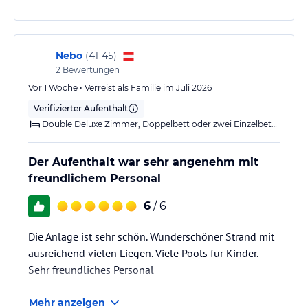
passend.
Die Zimmer sind etwas abgewohnt, aber insgesamt in
Ordnung. Ein kleines Problem mit der Dusche wurde
Nebo
(
41-45
)
2
Bewertungen
sofort behoben. Das Essen war okay, aber kein
besonderes Highlight. Negativ…
Vor 1 Woche • Verreist als Familie im Juli 2026
Verifizierter Aufenthalt
Double Deluxe Zimmer, Doppelbett oder zwei Einzelbetten, Blick auf den Pool
Der Aufenthalt war sehr angenehm mit
freundlichem Personal
6
/ 6
Die Anlage ist sehr schön. Wunderschöner Strand mit
ausreichend vielen Liegen. Viele Pools für Kinder.
Sehr freundliches Personal
Mehr anzeigen