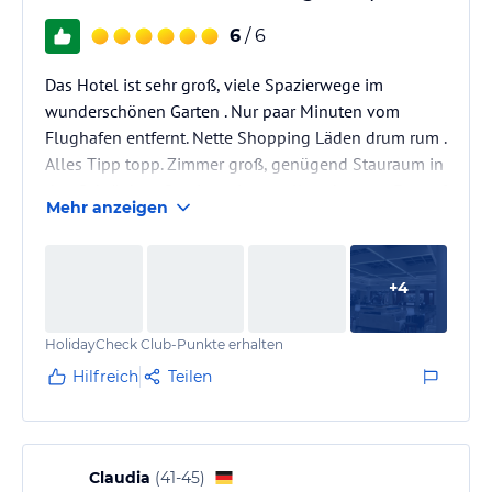
6
/ 6
Das Hotel ist sehr groß, viele Spazierwege im
wunderschönen Garten . Nur paar Minuten vom
Flughafen entfernt. Nette Shopping Läden drum rum .
Alles Tipp topp. Zimmer groß, genügend Stauraum in
den Schränken. Service prima u alle sehr nett . Essen f
Mehr anzeigen
meinen Begriff prima ( Liebe aber kein Fleisch )
Beeindruckender Ausblick vom Balkon ( 5. Etage) ich
finde es alles in allem wunderschön deshalb war ich
+
4
auch zum 12. Mal hier .
HolidayCheck Club-Punkte erhalten
Hilfreich
Teilen
Claudia
(
41-45
)