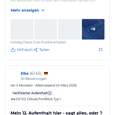
Pickalbatros White Beach in Hurghada und sind jedes
Mehr anzeigen
Mal aufs Neue begeistert. Besonders beeindruckend
ist, wie viel kontinuierlich in das Hotel investiert wird.
Man merkt, dass hier ständig modernisiert und
+
8
verbessert wird – und das Beste daran: Als Gast
bekommt man von Renovierungsarbeiten überhaupt
HolidayCheck Club-Punkte erhalten
nichts mit. Alles läuft unauffällig und professionell
ab.
Hilfreich
Teilen
Die neuen Restaurants und die…
Elke
(
61-65
)
30
Bewertungen
Vor 5 Monaten • Alleinreisend im März 2026
Verifizierter Aufenthalt
DZ=EZ Deluxe Poolblick Typ I
Mein 12. Aufenthalt hier - sagt alles, oder ?