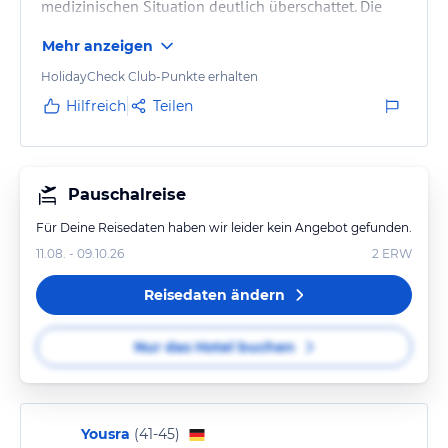
medizinischen Situation deutlich überschattet. Die
Klinik im Hotel würden wir aufgrund unserer
Mehr anzeigen
Erfahrung nicht weiterempfehlen, da die
entstandenen Kosten aus unserer Sicht in keinem
HolidayCheck Club-Punkte erhalten
nachvollziehbaren Verhältnis zur erhaltenen Leistung
Hilfreich
Teilen
standen.
Pauschalreise
Für Deine Reisedaten haben wir leider kein Angebot gefunden.
11.08. - 09.10.26
2
ERW
Reisedaten ändern
Nur das Hotel buchen
Yousra
(
41-45
)