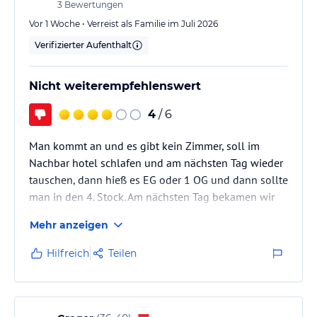
3
Bewertungen
Vor 1 Woche • Verreist als Familie im Juli 2026
Verifizierter Aufenthalt
Nicht weiterempfehlenswert
4
/ 6
Man kommt an und es gibt kein Zimmer, soll im
Nachbar hotel schlafen und am nächsten Tag wieder
tauschen, dann hieß es EG oder 1 OG und dann sollte
man in den 4. Stock. Am nächsten Tag bekamen wir
zwar ein Zimmer wo mehrere Betten reingestellt
Mehr anzeigen
wurden, dass war nicht das gebuchte Zimmer wo wir
bezahlt haben. Rezeption Männer waren sehr
Hilfreich
Teilen
unfreundlich nachdem wir uns bemerkbar machten
das wir das alles so nicht wollten. Dann wurde und
ein ersatzzimmer angeboten für 1 Nacht und da
wurde morgens um 7 Uhr gebohrt....