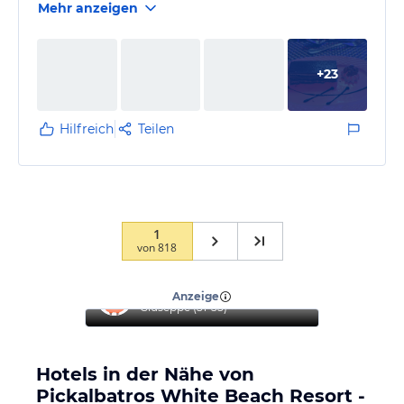
Mehr anzeigen
+
23
Hilfreich
Teilen
1
von
818
“
Top Hotel
”
Anzeige
Giuseppe
(
51-55
)
Hotels in der Nähe von
Pickalbatros White Beach Resort -