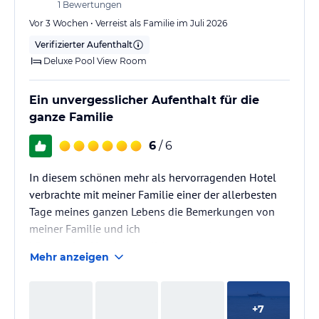
1
Bewertungen
Vor 3 Wochen • Verreist als Familie im Juli 2026
Verifizierter Aufenthalt
Deluxe Pool View Room
Ein unvergesslicher Aufenthalt für die
ganze Familie
6
/ 6
In diesem schönen mehr als hervorragenden Hotel
verbrachte mit meiner Familie einer der allerbesten
Tage meines ganzen Lebens die Bemerkungen von
meiner Familie und ich
können den Hotel eigentlich nur noch loben
Mehr anzeigen
außerdem waren wir eine Familie mit 14 Personen im
Alter von 3 bis 76 Jahren. Jeder von uns hat im Hotel
etwas gefunden, das ihm Freude bereitet hat. Ob
+
7
Groß oder Klein – alle haben ihren Aufenthalt