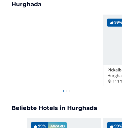
Hurghada
99%
Hurghada,
111m
Beliebte Hotels in Hurghada
99%
99%
AWARD