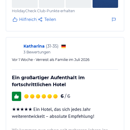
genossen und wunderschöne, unvergessliche Tage
HolidayCheck Club-Punkte erhalten
verbracht. Das Hotel war für unsere ganze Familie
ein…
Hilfreich
Teilen
Katharina
(
31-35
)
3
Bewertungen
Vor 1 Woche • Verreist als Familie im Juli 2026
Ein großartiger Aufenthalt im
fortschrittlichen Hotel
6
/ 6
★★★★★ Ein Hotel, das sich jedes Jahr
weiterentwickelt – absolute Empfehlung!
Wir kommen nun schon seit mehreren Jahren ins