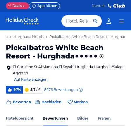
%
Deals
App öffnen
Kontakt
Hotel, Reiseziel
laub
Hurghada Hotels
Pickalbatros White Beach Resort - Hurghada
Pickalbatros White Beach
Resort - Hurghada
El Corniche St Al Mamsha El Seyahi Hurghada Hurghada/Safaga
Ägypten
Auf Karte anzeigen
8.176
Bewertungen
97%
5,7
/ 6
Bewerten
Hochladen
Merken
Hotelübersicht
Bewertungen
Bilder
Fragen