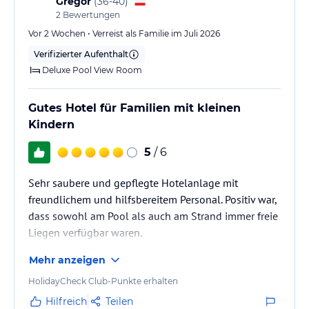
Gregor
(
36-40
)
2
Bewertungen
Vor 2 Wochen • Verreist als Familie im Juli 2026
Verifizierter Aufenthalt
Deluxe Pool View Room
Gutes Hotel für Familien mit kleinen
Kindern
5
/ 6
Sehr saubere und gepflegte Hotelanlage mit
freundlichem und hilfsbereitem Personal. Positiv war,
dass sowohl am Pool als auch am Strand immer freie
Liegen verfügbar waren.
Mehr anzeigen
Der Wasserpark ist eher für kleinere Kinder geeignet,
da es keine großen oder spektakulären Rutschen
HolidayCheck Club-Punkte erhalten
gibt. Für unser 6-jähriges Kind war das Angebot noch
Hilfreich
Teilen