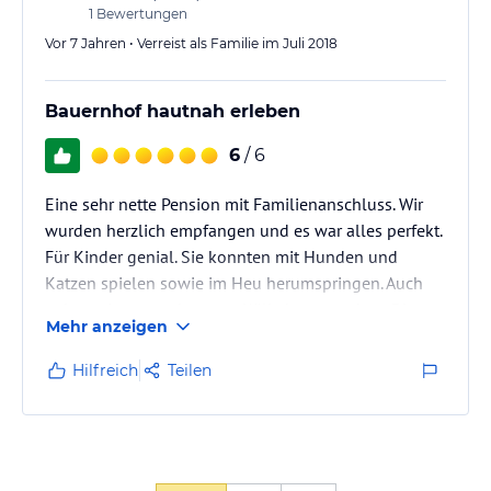
1
Bewertungen
Vor 7 Jahren • Verreist als Familie im Juli 2018
Bauernhof hautnah erleben
6
/ 6
Eine sehr nette Pension mit Familienanschluss. Wir
wurden herzlich empfangen und es war alles perfekt.
Für Kinder genial. Sie konnten mit Hunden und
Katzen spielen sowie im Heu herumspringen. Auch
gab es ein neu geborenes Kälbchen zu sehen. Die
Mehr anzeigen
Pony`s und Kutschfahrten waren für die Kinder toll.
Mit den anderen Gästen sitzt man abends gemütlich
Hilfreich
Teilen
zusammen.