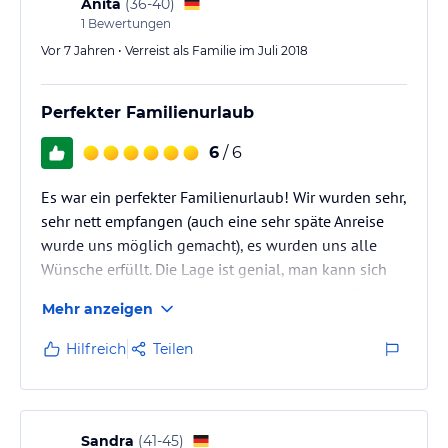
Anita
(
36-40
)
1
Bewertungen
Vor 7 Jahren • Verreist als Familie im Juli 2018
Perfekter Familienurlaub
6
/ 6
Es war ein perfekter Familienurlaub! Wir wurden sehr,
sehr nett empfangen (auch eine sehr späte Anreise
wurde uns möglich gemacht), es wurden uns alle
Wünsche erfüllt. Die Lage ist genial, man kann sich
fast nicht entscheiden, was man am nächsten Tag
Mehr anzeigen
unternehmen soll und abends sitzt man nett
zusammen, während sich die Kinder die Zeit im Stall,
Hilfreich
Teilen
bei den Katzen, auf der Kutsche... vertreiben. Würden
wir sofort wieder hinfahren!
Sandra
(
41-45
)