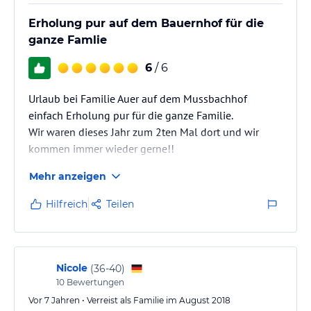
Erholung pur auf dem Bauernhof für die
ganze Famlie
6
/ 6
Urlaub bei Familie Auer auf dem Mussbachhof
einfach Erholung pur für die ganze Familie.
Wir waren dieses Jahr zum 2ten Mal dort und wir
kommen immer wieder gerne!!
Das ist Urlaub wie man ihn sich wünscht und
Mehr anzeigen
vorstellt.....einfach super ;-))
Hilfreich
Teilen
Nicole
(
36-40
)
10
Bewertungen
Vor 7 Jahren • Verreist als Familie im August 2018