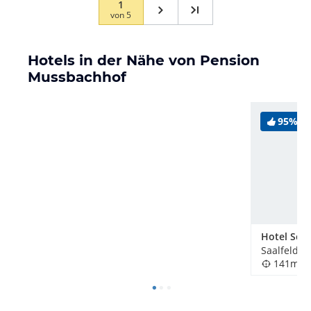
1
von
5
Hotels in der Nähe von Pension
Mussbachhof
95%
Hotel Sch
141m