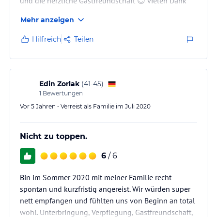
und die herzliche Gastfreundschaft 😊 vielen Dank
Wir kommen wieder!
Mehr anzeigen
Die Leogang Karte ist die Krönung
Hilfreich
Teilen
Edin Zorlak
(
41-45
)
1
Bewertungen
Vor 5 Jahren • Verreist als Familie im Juli 2020
Nicht zu toppen.
6
/ 6
Bin im Sommer 2020 mit meiner Familie recht
spontan und kurzfristig angereist. Wir würden super
nett empfangen und fühlten uns von Beginn an total
wohl. Unterbringung, Verpflegung, Gastfreundschaft,