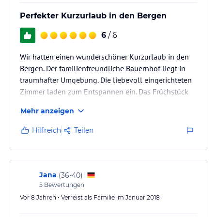
Perfekter Kurzurlaub in den Bergen
6
/ 6
Wir hatten einen wunderschöner Kurzurlaub in den
Bergen. Der familienfreundliche Bauernhof liegt in
traumhafter Umgebung. Die liebevoll eingerichteten
Zimmer laden zum Entspannen ein. Das Früchstück
war sehr lecker. Jeder Wunsch wurde erfüllt. Es gab
Mehr anzeigen
immer tolle Vorschläge und Tipps zu den diversen
Ausflügen. Es ist wirklich ein Geheimtipp für Familien
Hilfreich
Teilen
mit Kindern. Alle Familienmitglieder des Hofes
nehmen die Gäste sehr herzlich auf.
Jana
(
36-40
)
5
Bewertungen
Vor 8 Jahren • Verreist als Familie im Januar 2018