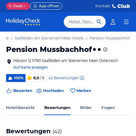
%
Deals
App öffnen
Kontakt
Hotel, Reiseziel
rlaub
Saalfelden am Steinernen Meer Hotels
Pension Mussbachhof
Pension Mussbachhof
Marzon 12 5760 Saalfelden am Steinernen Meer Österreich
Auf Karte anzeigen
42
Bewertungen
100%
6,0
/ 6
Bewerten
Hochladen
Merken
Hotelübersicht
Bewertungen
Bilder
Fragen
Bewertungen
(
42
)