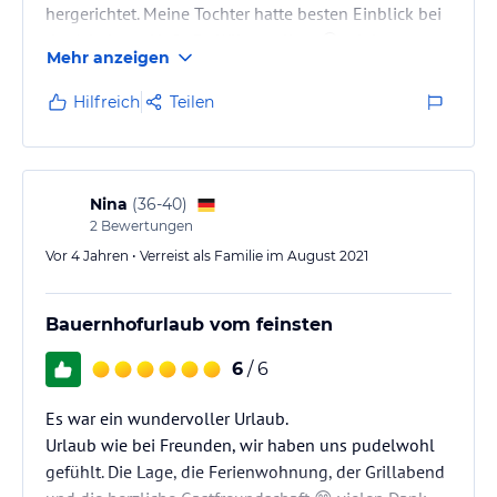
hergerichtet. Meine Tochter hatte besten Einblick bei
der Arbeit am Hof z.B.: Kühe melken 😃 wir kommen
Mehr anzeigen
wieder und das immer wieder ❤️
Hilfreich
Teilen
Nina
(
36-40
)
2
Bewertungen
Vor 4 Jahren • Verreist als Familie im August 2021
Bauernhofurlaub vom feinsten
6
/ 6
Es war ein wundervoller Urlaub.
Urlaub wie bei Freunden, wir haben uns pudelwohl
gefühlt. Die Lage, die Ferienwohnung, der Grillabend