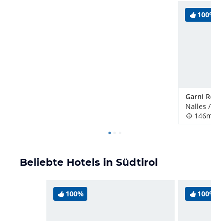
100%
Garni Reb
Nalles / Na
146m
Beliebte Hotels in Südtirol
100%
100%