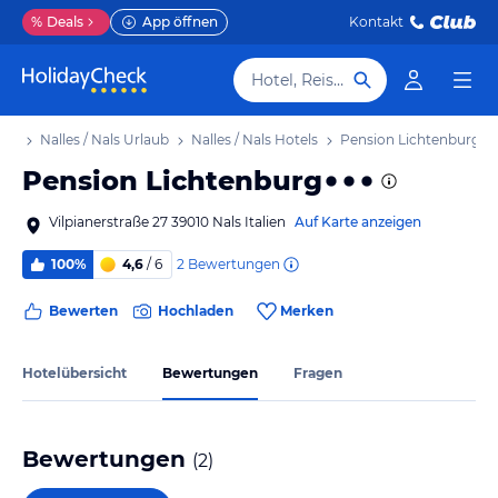
%
Deals
App öffnen
Kontakt
Hotel, Reiseziel
aub
Nalles / Nals Urlaub
Nalles / Nals Hotels
Pension Lichtenburg
Pension Lichtenburg
Vilpianerstraße 27 39010 Nals Italien
Auf Karte anzeigen
2
Bewertungen
100%
4,6
/ 6
Bewerten
Hochladen
Merken
Hotelübersicht
Bewertungen
Fragen
Bewertungen
(
2
)