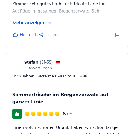
Zimmer, sehr gutes Frühstück. Ideale Lage für
Ausflüge im gesamten Bregenzerwald, Sehr
angenehme Betreuung durch Besitzer und Personal,
Mehr anzeigen
angenehme Aufenthaltsraum: wir kommen sehr
gerne wieder mal!!
Hilfreich
Teilen
Stefan
(
51-55
)
2
Bewertungen
Vor 7 Jahren • Verreist als Paar im Juli 2018
Sommerfrische im Bregenzerwald auf
ganzer Linie
6
/ 6
Einen solch schönen Urlaub haben wir schon lange