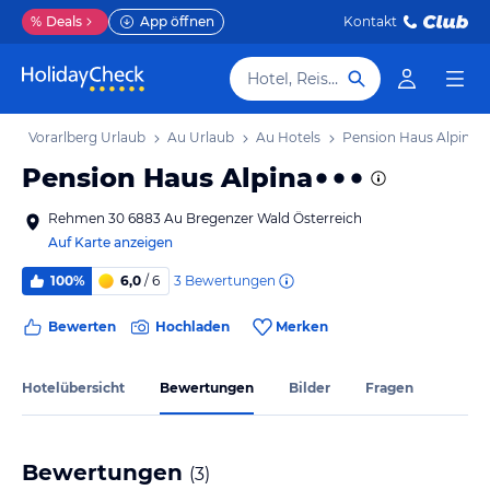
%
Deals
App öffnen
Kontakt
Hotel, Reiseziel
b
Vorarlberg Urlaub
Au Urlaub
Au Hotels
Pension Haus Alpina
Pension Haus Alpina
Rehmen 30 6883 Au Bregenzer Wald Österreich
Auf Karte anzeigen
3
Bewertungen
100%
6,0
/ 6
Bewerten
Hochladen
Merken
Hotelübersicht
Bewertungen
Bilder
Fragen
Bewertungen
(
3
)