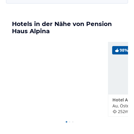
Hotels in der Nähe von Pension
Haus Alpina
98%
Hotel Alp
Au, Österr
252m