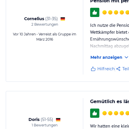
Pension mit pe
Cornelius
(
31-35
)
2
Bewertungen
Ich nutze die Pensi
Wettkämpfer bietet 
Vor 10 Jahren • Verreist als Gruppe im
Ernährungswünsche 
März 2016
Nachmittag abzuge
Zudem kümmert sich 
Mehr anzeigen
Hilfreich
Tei
Gemütlich es lä
Doris
(
51-55
)
1
Bewertungen
Wir hatten eine kle