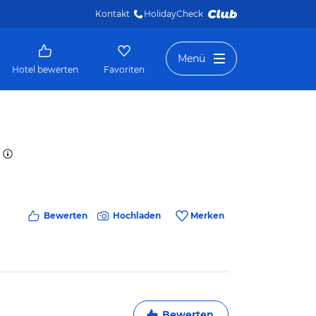
Kontakt
HolidayCheck 
Menü
Hotel bewerten
Favoriten
Bewerten
Hochladen
Merken
Bewerten