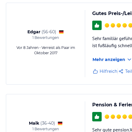
Gutes Preis-/Le
Edgar
(
56-60
)
1
Bewertungen
Sehr familiär gefü
ist fußläufig schnel
Vor 8 Jahren • Verreist als Paar im
Oktober 2017
Mehr anzeigen
Hilfreich
Tei
Pension & Feri
Maik
(
36-40
)
1
Bewertungen
Sehr gute pension.W