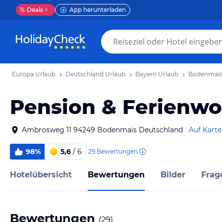
%
Deals
App herunterladen
Europa Urlaub
Deutschland Urlaub
Bayern Urlaub
Bodenmais
Pension & Ferienw
Ambrosweg 11 94249 Bodenmais Deutschland
Auf Karte
98%
5,6
/ 6
29
Bewertungen
Hotelübersicht
Bewertungen
Bilder
Frag
Bewertungen
(
29
)