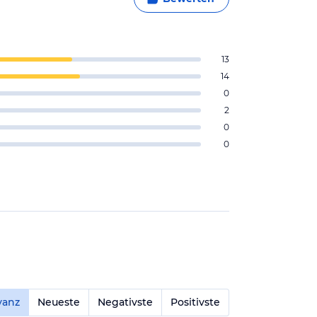
13
14
0
2
0
0
vanz
Neueste
Negativste
Positivste