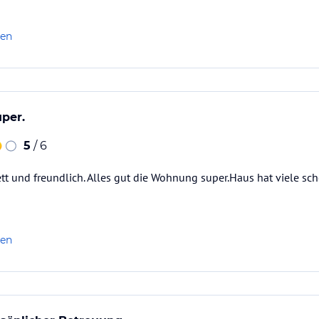
len
uper.
5
/ 6
 nett und freundlich. Alles gut die Wohnung super.Haus hat viele sc
len