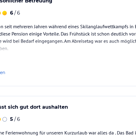
rsönlicher Betreuung
6
/ 6
on seit mehreren Jahren während eines Skilanglaufwettkampfs in 
diese Pension einige Vorteile. Das Frühstück ist schon deutlich vo
wird bei Bedarf eingegangen. Am Abreisetag war es auch möglich
ben.
die Inhaberin Frau F. sehr liebevoll um jeden Gast.
len
sst sich gut dort aushalten
5
/ 6
ine Ferienwohnung für unseren Kurzurlaub war alles da . Das Bad is