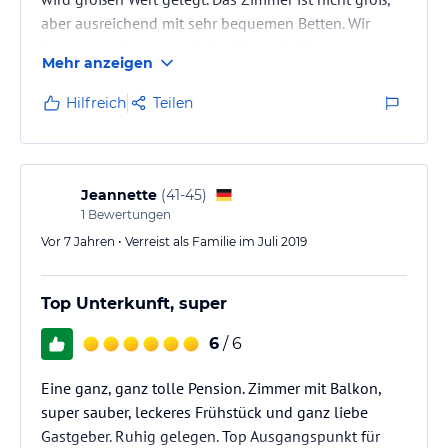
aber ausreichend mit sehr bequemen Betten. Wir
kommen sehr gerne wieder, da top Preis
Mehr anzeigen
Leistungsverhältnis.
Hilfreich
Teilen
Jeannette
(
41-45
)
1
Bewertungen
Vor 7 Jahren • Verreist als Familie im Juli 2019
Top Unterkunft, super
6
/ 6
Eine ganz, ganz tolle Pension. Zimmer mit Balkon,
super sauber, leckeres Frühstück und ganz liebe
Gastgeber. Ruhig gelegen. Top Ausgangspunkt für