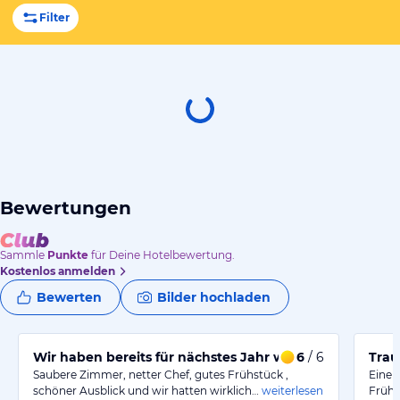
Filter
Bewertungen
Sammle
Punkte
für Deine Hotelbewertung.
Kostenlos anmelden
Bewerten
Bilder hochladen
Wir haben bereits für nächstes Jahr wieder gebucht
6
/ 6
Tra
Saubere Zimmer, netter Chef, gutes Frühstück ,
Eine s
schöner Ausblick und wir hatten wirklich…
weiterlesen
Frühst