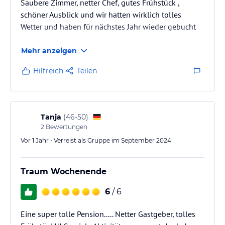
kostenlose Loipenbenutzung
Saubere Zimmer, netter Chef, gutes Frühstück ,
verschiedene Aktivitäten in Bodenmais lt. Aushang.
schöner Ausblick und wir hatten wirklich tolles
Wetter und haben für nächstes Jahr wieder gebucht
Hinweis:
Allgemeine und unverbindliche
Hoteliers-/Veranstalter-/Kataloginformationen. Alle Angaben
Mehr anzeigen
ohne Gewähr und ohne Prüfung durch HolidayCheck. Bitte
lies vor der Buchung die verbindlichen
Angebotsdetails
des
Hilfreich
Teilen
jeweiligen Veranstalters.
Tanja
(
46-50
)
2
Bewertungen
Vor 1 Jahr • Verreist als Gruppe im September 2024
Traum Wochenende
6
/ 6
Eine super tolle Pension..... Netter Gastgeber, tolles