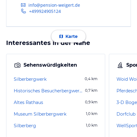
info@pension-weigert.de
+499924905124
Karte
Interessantes in der Nähe
Sehenswürdigkeiten
Spor
Silberbergwerk
0,4
km
Historisches Besucherbergwerk Silberberg
0,7
km
Pferdesc
Altes Rathaus
0,9
km
3-D Boge
Museum Silberbergwerk
1,0
km
Dorfclub
Silberberg
1,0
km
WellSpor