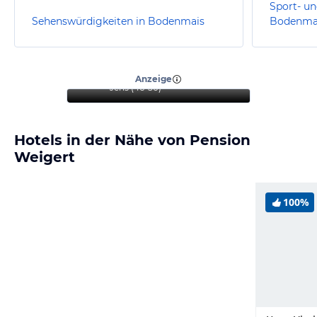
Sport- un
Sehenswürdigkeiten in Bodenmais
Bodenma
“
Wunderbarer Aufenthalt
zum Entspannen
”
Anzeige
Jens
(
46-50
)
Hotels in der Nähe von Pension
Weigert
100%