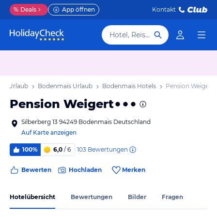
%
Deals
App öffnen
Kontakt
Hotel, Reiseziel
rn Urlaub
Bodenmais Urlaub
Bodenmais Hotels
Pension Weigert
Pension Weigert
Silberberg 13 94249 Bodenmais Deutschland
Auf Karte anzeigen
103
Bewertungen
100%
6,0
/ 6
Bewerten
Hochladen
Merken
Hotelübersicht
Bewertungen
Bilder
Fragen